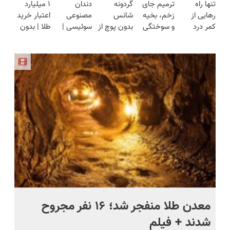
تنها راه
ترمیم جای
گردونه
دندان
۱ میلیارد
(تخفیف به
محوش کن!
هوشمند ⚙️
بزنید ! |
درمنزل
رهایی از
زخم، بخیه
شانس
مصنوعی
اعتبار خرید
مدت
(نصف
فقط ۲۵
درمانش کن
کمر درد
و سوختگی
بدون پوچ از
سوئیسی |
طلا | بدون
محدود)
قیمت بازار
میلیون !
بدون نیاز به
فقط در 3
PS5 تا
سبک،
ضامن و
🔥)
دارو!
هفته!!😍
آیفون17 و
مقاوم،
چک
(◂پرسش‌نامه)
بیت کوین
طبیعی!
🔥
ویزیت
رایگان+پرداخت
اقساطی😍
ج
معدن طلا منفجر شد؛ ۱۶ نفر مجروح
خن
شدند + فیلم
رو