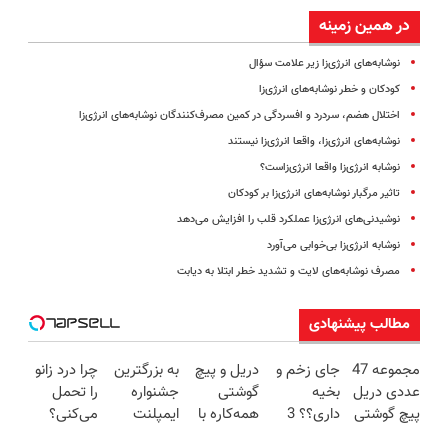
در همین زمینه
نوشابه‌های انرژی‌زا زیر علامت سؤال
کودکان و خطر نوشابه‌های انرژی‌زا
اختلال هضم، سردرد و افسردگی در کمین مصرف‌کنندگان نوشابه‌های انرژی‌زا
نوشابه‌های انرژی‌زا، واقعا انرژی‌زا نیستند
نوشابه انرژی‌زا واقعا انرژی‌زاست؟
تاثیر مرگبار نوشابه‌های انرژی‌زا بر کودکان
نوشیدنی‌های انرژی‌زا عملکرد قلب را افزایش می‌دهد
نوشابه‌ انرژی‌زا بی‌خوابی می‌آورد
مصرف نوشابه‌های لایت و تشدید خطر ابتلا به دیابت
مطالب پیشنهادی
مجموعه 47
جای زخم و
دریل و پیچ
به بزرگترین
چرا درد زانو
عددی دریل
بخیه
گوشتی
جشنواره
را تحمل
پیچ گوشتی
داری؟؟ 3
همه‌کاره با
ایمپلنت
می‌کنی؟
شارژی
هفته‌ای
گیربکس
تهران سر
خیلی ساده