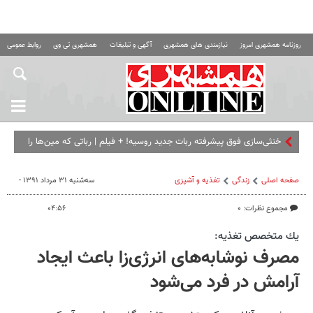
روزنامه همشهری امروز
نیازمندی های همشهری
آگهی و تبلیغات
همشهری تی وی
روابط عمومی ه
خنثی‌سازی فوق پیشرفته ربات جدید روسیه! + فیلم | رباتی که مین‌ها را
از فاصله یک کیلومتری مثل قند آب می‌کند!
صفحه اصلی
زندگی
تغذیه و آشپزی
سه‌شنبه ۳۱ مرداد ۱۳۹۱ -
مجموع نظرات: ۰
۰۴:۵۶
يك متخصص تغذيه:
مصرف نوشابه‌های انرژی‌زا باعث ایجاد
آرامش در فرد می‌شود