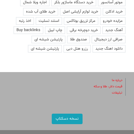
موتور آسانسور
خرید دستگاه ماساژور بلکر
اجاره ویلا شمال
خرید ادکلن
خرید لوازم آرایشی اصل
خرید طلای آب شده
مزایده خودرو
مرکز تزریق بوتاکس
استند تسلیت
اخذ رتبه
آهنگ جدید
خرید دوچرخه برقی
چاپ لیبل
Buy backlinks
صرافی ارز دیجیتال
صندوق طلا
پارتیشن شیشه ای
دانلود اهنگ جدید
رزرو هتل دبی
پارتیشن شیشه ای
درباره ما
قیمت دلار، طلا و سکه
تبلیغات
نسخه دسکتاپ