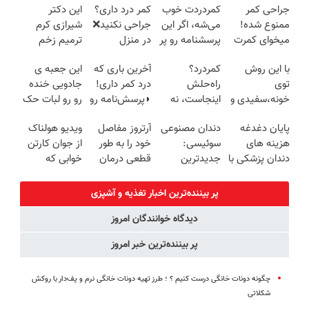
جراحی کمر
کمردردت خوب
کمر درد داری؟
این دکتر
ممنوع شده!
می‌شه، اگر این
جراحی نکنید❌
شیرازی کرم
میخوای کمرت
پرسشنامه رو پر
در منزل
ترمیم زخم
رو در منزل
کنی!!
درمانش کن
ایرانی را
با این روش
کمردرد؟
آخرین باری که
این جعبه ی
درمان کنی؟
(◂پرسش‌نامه)
ساخت!!!
توی
راه‌حلش
درد کمر داری!
جادویی خنده
((پرسش‌نامه))
خونه،سفیدی و
اینجاست، نه
◗پرسش‌نامه رو
رو رو لبات حک
زیبایی دندوناتو
توی داروخونه
پر کن◖
میکنه
پایان دغدغه
دندان مصنوعی
آرتروز مفاصل
ویدیو هولناک
برگردون
خرید40%تخفیف
هزینه های
سوئیسی:
خود را به طور
از جوان کارتن
(40%off)
دندان پزشکی با
جدیدترین
قطعی درمان
خوابی که
پک سفید
فناوری اروپا،
کنید!
میلیاردر شد.
کننده خانگی
سبک و مقاوم |
◗پرسش‌نامه◖
آموزش رایگان
پر بیننده‌ترین اخبار تغذیه و آشپزی
پرداخت قسطی
دیدگاه خوانندگان امروز
پر بیننده‌ترین خبر امروز
چگونه دونات خانگی درست کنیم ؟ ؛ طرز تهیه دونات خانگی نرم و پف‌دار با روکش
شکلاتی