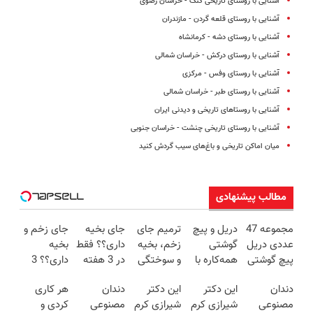
آشنایی با روستای تاریخی کنگ - خراسان رضوی
آشنایی با روستای قلعه گردن - مازندران
آشنایی با روستای دشه - کرمانشاه
آشنایی با روستای درکش - خراسان شمالی
آشنایی با روستای وفس - مرکزی
آشنایی با روستای طبر - خراسان شمالی
آشنایی با روستاهای تاریخی و دیدنی ایران
آشنایی با روستای تاریخی چنشت - خراسان جنوبی
میان اماکن تاریخی و باغ‌های سیب گردش کنید
مطالب پیشنهادی
مجموعه 47
دریل و پیچ
ترمیم جای
جای بخیه
جای زخم و
عددی دریل
گوشتی
زخم، بخیه
داری؟؟ فقط
بخیه
پیچ گوشتی
همه‌کاره با
و سوختگی
در 3 هفته
داری؟؟ 3
شارژی
گیربکس
فقط در 3
ترمیمش
هفته‌ای
دندان
این دکتر
این دکتر
دندان
هر کاری
(تخفیف به
هوشمند ⚙️
هفته!!😍
کن!😍
محوش کن!
مصنوعی
شیرازی کرم
شیرازی کرم
مصنوعی
کردی و
مدت
(نصف