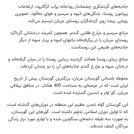
جاذبه‏‌های گردشگری چشم‏انداز رودخانه پرآب کرگانرود، ارتفاعات
پیرامون روستا، جنگل‏‌های انبوه و سرسبز و هوای مه‌‏آلود، تصویری
رویایی پیشا روی گردشگران روستای مریان ترسیم می‏‌کند.
مراتع سرسبز و مزارع طلایی گندم، همچون کمربند درخشانی گرداگرد
روستای مریان را در برگرفته‏‌اند.باغ‏های انبوه و پربار میوه از دیگر
جاذبه‌‏های طبیعی این روستاست.
مراتع زیبای روستا همانند گردنبند زیبایی روستا را در میان گرفته‏‌اند و
درختان میوه و مزارع گندم جاذبه‌‏های آن را دو چندان کرده‌‏اند.
محوطه باستانی گورستان مریان، بزرگترین گورستان پیش از تاریخ
ایران است که در عرصه‌‏ای به مساحت 400 هکتار، در مناطق ییلاقی
مریان، آق اولر و تندبین گسترده شده است.
این گورستان گواه تمدن عظیم این منطقه در دوران‏‌های گذشته است،
که تا اوایل دوران اسلامی تداوم داشته است. گورهای این گورستان،
به صورت سه طبقه دخمه‌‏ای سنگچین شده و با لوازم مورد نیاز زندگی
مردگان کشف شده‌‏اند.