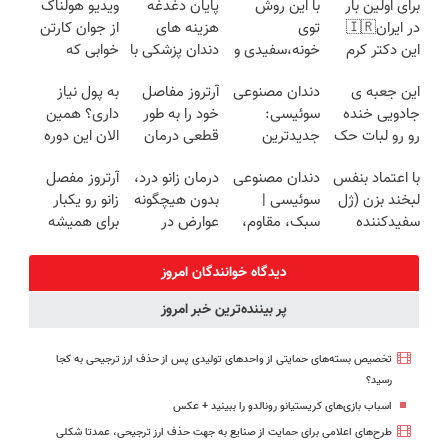
برای اولین بار
با این روش
پایان دغدغه
ویدیو هولناک
در ایران🇮🇷
توی
هزینه های
از جوان کارتن
این دکتر کرم
خونه،سفیدی و
دندان پزشکی با
خوابی که
ترمیم کننده 23
زیبایی دندوناتو
پک سفید
میلیاردر شد.
این جعبه ی
دندان مصنوعی
آرتروز مفاصل
به پول نیاز
روزه ساخت!
برگردون
کننده خانگی
آموزش رایگان
جادویی خنده
سوئیسی:
خود را به طور
داری؟ همین
(40%off)
رو رو لبات حک
جدیدترین
قطعی درمان
الان این دوره
میکنه
فناوری اروپا،
کنید!
رایگان رو
با اعتماد بنفس
دندان مصنوعی
درمان زانو درد،
آرتروز مفصل
خرید40%تخفیف
سبک و مقاوم |
◗پرسش‌نامه◖
شرکت کن تا
لبخند بزن (ژل
سوئیسی |
بدون هیچگونه
زانو رو یکبار
پرداخت قسطی
دیر نشده!
سفیدکننده
سبک، مقاوم،
عوارض در
برای همیشه
دندان40%تخفیف)
طبیعی! ویزیت
منزل
درمان کن!
رایگان+پرداخت
(◂پرسش‌نامه)
◗پرسش‌نامه◖
دیدگاه خوانندگان امروز
اقساطی😍
پر بیننده‌ترین خبر امروز
تخصیص بسته‌های حمایتی از واحدهای تولیدی پس از حذف ارز ترجیحی به کجا
رسید؟
اسباب‌ بازی‌های کریستیانو رونالدو را ببینید + عکس
طرح‌های اعلامی برای حمایت از صنایع به جهت حذف ارز ترجیحی، عمدتا شکلی