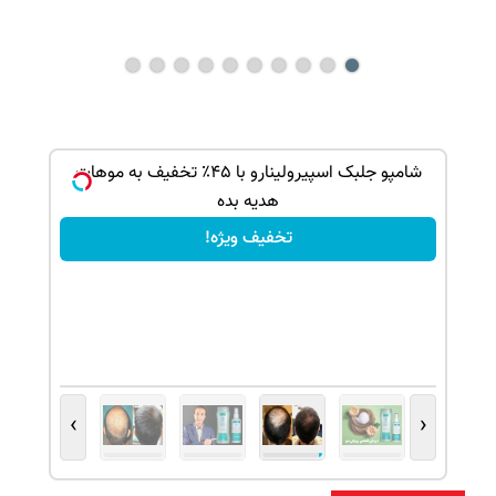
ک جهت
شامپو جلبک اسپیرولینارو با ۴۵٪ تخفیف به موهات
هدیه بده
تخفیف ویژه!
›
‹