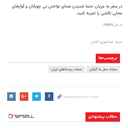
در سفر به مریان حتما شنیدن صدای نواختن نی چوپانان و آوازهای
محلی تالشی را تجربه کنید.
کد خبر
180865
منبع: همشهری آنلاین
برچسب‌ها
مجله سفر به گيلان
مجله روستاهای ایران
مطالب پیشنهادی