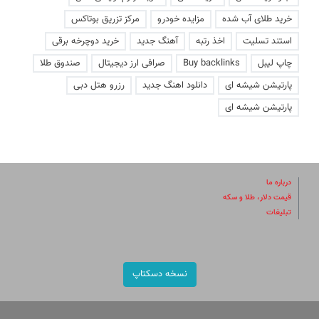
خرید طلای آب شده
مزایده خودرو
مرکز تزریق بوتاکس
استند تسلیت
اخذ رتبه
آهنگ جدید
خرید دوچرخه برقی
چاپ لیبل
Buy backlinks
صرافی ارز دیجیتال
صندوق طلا
پارتیشن شیشه ای
دانلود اهنگ جدید
رزرو هتل دبی
پارتیشن شیشه ای
درباره ما
قیمت دلار، طلا و سکه
تبلیغات
نسخه دسکتاپ