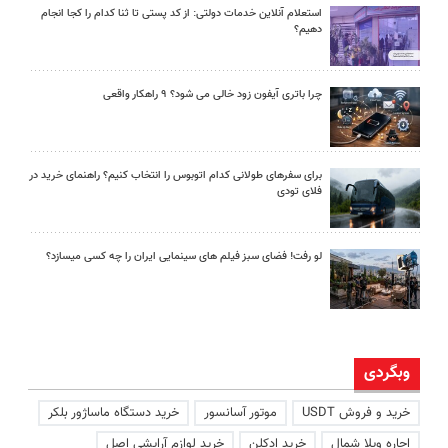
استعلام آنلاین خدمات دولتی: از کد پستی تا ثنا کدام را کجا انجام
دهیم؟
چرا باتری آیفون زود خالی می شود؟ ۹ راهکار واقعی
برای سفرهای طولانی کدام اتوبوس را انتخاب کنیم؟ راهنمای خرید در
فلای تودی
لو رفت! فضای سبز فیلم های سینمایی ایران را چه کسی میسازد؟
وبگردی
خرید و فروش USDT
موتور آسانسور
خرید دستگاه ماساژور بلکر
اجاره ویلا شمال
خرید ادکلن
خرید لوازم آرایشی اصل