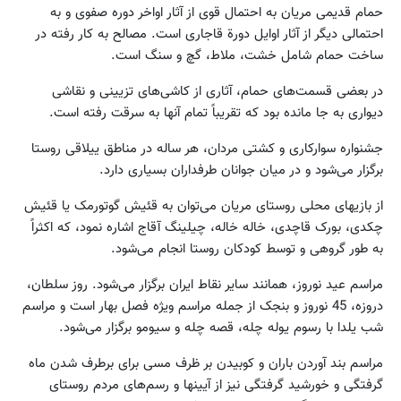
حمام قدیمی مریان به احتمال قوی از آثار اواخر دوره صفوی و به
احتمالی دیگر از آثار اوایل دورة قاجاری است. مصالح به کار رفته در
ساخت حمام شامل خشت، ملاط، گچ و سنگ است.
در بعضی قسمت‏‌های حمام، آثاری از کاشی‏‌های تزیینی و نقاشی
دیواری به جا مانده بود که تقریباً تمام آن‏ها به سرقت رفته است.
جشنواره سوارکاری و کشتی مردان، هر ساله در مناطق ییلاقی روستا
برگزار می‏‌شود و در میان جوانان طرفداران بسیاری دارد.
از بازی‏های محلی روستای مریان می‌‏توان به قئیش گوتورمک یا قئیش
چکدی، بورک قاچدی، خاله خاله، چیلینگ آقاج اشاره نمود، که اکثراً
به طور گروهی و توسط کودکان روستا انجام می‏‌شود.
مراسم عید نوروز، همانند سایر نقاط ایران برگزار می‏‌شود. روز سلطان،
دروزه، 45 نوروز و بنجک از جمله مراسم ویژه فصل بهار است و مراسم
شب یلدا با رسوم یوله چله، قصه چله و سیومو برگزار می‏‌شود.
مراسم بند آوردن باران و کوبیدن بر ظرف مسی برای برطرف شدن ماه
گرفتگی و خورشید گرفتگی نیز از آیین‏ها و رسم‏‌های مردم روستای