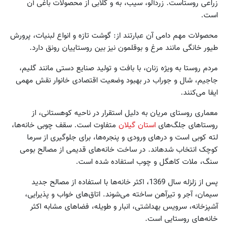
زراعی روستاست. زردآلو، سیب، به و گلابی از محصولات باغی آن
است.
محصولات مهم دامی آن عبارتند از: گوشت تازه و انواع لبنیات، پرورش
طیور خانگی مانند مرغ و بوقلمون نیز بین روستاییان رونق دارد.
مردم روستا به ویژه زنان، با بافت و تولید صنایع دستی مانند گلیم،
جاجیم، شال و جوراب در بهبود وضعیت اقتصادی خانوار نقش مهمی
ایفا می‌‏کنند.
معماری روستای مریان به دلیل استقرار در ناحیه کوهستانی، از
روستاهای جلگ‌ه‏ای
استان گیلان
متفاوت است. سقف چوبی خانه‏‌ها،
لته کوبی است و درهای ورودی و پنجره‌‏ها، برای جلوگیری از سرما
کوچک انتخاب شده‏اند. در ساخت خانه‏‌های قدیمی از مصالح بومی
سنگ، ملات کاهگل و چوب استفاده شده است.
پس از زلزله سال 1369، اکثر خانه‏‌ها با استفاده از مصالح جدید
سیمان، آجر و تیرآهن ساخته می‏‌شوند. اتاق‏‌های خواب و پذیرایی،
آشپزخانه، سرویس بهداشتی، انبار و طویله، فضاهای مشابه اکثر
خانه‏‌های روستایی است.