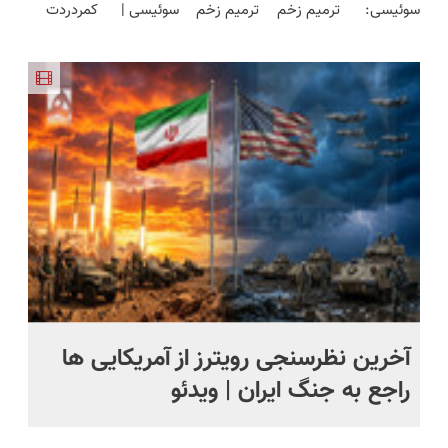
سوئیسی:
ترمیم زخم
ترمیم زخم
سوئیسی |
کمردردت
محدود)
قیمت بازار
جدیدترین
ایرانی را
ایرانی را
سبک،
درمان نشد؟
🔥)
فناوری
ساخت!!!
ساخت!!!
مقاوم،
پر کردن
اروپا، سبک
طبیعی!
پرسشنامه و
و مقاوم |
ویزیت
دریافت راه
پرداخت
رایگان+پرداخت
حل
قسطی
اقساطی😍
آخرین نظرسنجی‌ رویترز از آمریکایی ها
تص
راجع‌ به جنگ ایران | ویدئو
مب