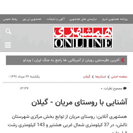
روزنامه همشهری امروز
نیازمندی های همشهری
آگهی و تبلیغات
همشهری تی وی
روابط عمومی ه
آخرین نظرسنجی‌ رویترز از آمریکایی ها راجع‌ به جنگ ایران | ویدئو
صفحه اصلی
استان‌ها
گیلان
یکشنبه ۲۲ مرداد ۱۳۹۱ -
مجموع نظرات: ۰
۱۳:۳۴
آشنایی با روستای مریان - گیلان
همشهری آنلاین: روستای مریان از توابع بخش مرکزی شهرستان
تالش، در 37 کیلومتری شمال غربی هشتپر و 143 کیلومتری رشت