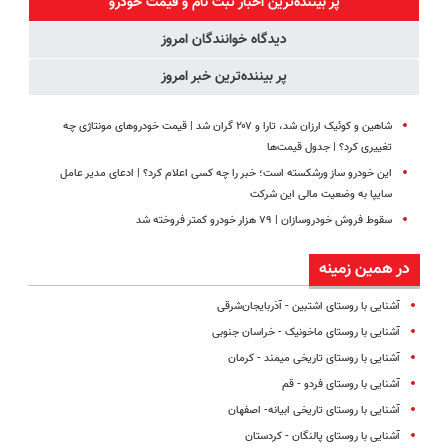
پر بیننده‌ترین اخبار ثبت نام و قیمت خودرو
پرداخت قسطی
دیدگاه خوانندگان امروز
پر بیننده‌ترین خبر امروز
شاهین و کوئیک ارزان شد، تارا و ۲۰۷ گران شد | قیمت خودروهای مونتاژی چه
تغییری کرد؟ | جدول قیمت‌ها
این خودرو ساز ورشکسته است؛ خبر را چه کسی اعلام کرد؟ | ادعای مدیر عامل
سایپا به وضعیت مالی این شرکت
سقوط فروش خودروسازان | ۷۹ هزار خودرو کمتر فروخته شد
در همین زمینه
آشنایی با روستای اشتبین - آذربایجان‌شرقی
آشنایی با روستای ماخونیک - خراسان جنوبی
آشنایی با روستای تاریخی میمند - کرمان
آشنایی با روستای فردو - قم
آشنایی با روستای تاریخی ابیانه- اصفهان
آشنایی با روستای پالنگان - کردستان