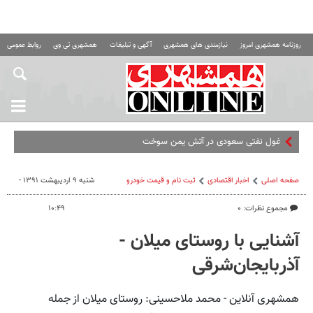
روزنامه همشهری امروز
نیازمندی های همشهری
آگهی و تبلیغات
همشهری تی وی
روابط عمومی ه
غول نفتی سعودی در آتش یمن سوخت
صفحه اصلی
اخبار اقتصادی
ثبت نام و قیمت خودرو
شنبه ۹ اردیبهشت ۱۳۹۱ -
مجموع نظرات: ۰
۱۰:۴۹
آشنایی با روستای میلان -
آذربایجان‌شرقی
همشهری آنلاین - محمد ملاحسینی: روستای میلان از جمله