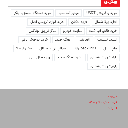
وبگردی
خرید و فروش USDT
موتور آسانسور
خرید دستگاه ماساژور بلکر
اجاره ویلا شمال
خرید ادکلن
خرید لوازم آرایشی اصل
خرید طلای آب شده
مزایده خودرو
مرکز تزریق بوتاکس
استند تسلیت
اخذ رتبه
آهنگ جدید
خرید دوچرخه برقی
چاپ لیبل
Buy backlinks
صرافی ارز دیجیتال
صندوق طلا
پارتیشن شیشه ای
دانلود اهنگ جدید
رزرو هتل دبی
پارتیشن شیشه ای
درباره ما
قیمت دلار، طلا و سکه
تبلیغات