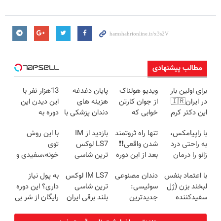
مطالب پیشنهادی
برای اولین بار
ویدیو هولناک
پایان دغدغه
13هزار نفر با
در ایران🇮🇷
از جوان کارتن
هزینه های
این دیدن این
این دکتر کرم
خوابی که
دندان پزشکی با
دوره به
ترمیم کننده 23
میلیاردر شد.
پک سفید
آرزوهاشون
با زاپیامکس،
تنها راه ثروتمند
بازدید از IM
با این روش
روزه ساخت!
آموزش رایگان
کننده خانگی
رسیدن |
به راحتی درد
شدن واقعی❗❗
LS7 لوکس
توی
ثبت‌‌نام رایگان
زانو را درمان
بعد از این دوره
ترین شاسی
خونه،سفیدی و
کنید!
تو خواب هم
بلند برقی ایران
زیبایی دندوناتو
با اعتماد بنفس
دندان مصنوعی
IM LS7 لوکس
به پول نیاز
پول در بیار😍
در باشگاه
برگردون
لبخند بزن (ژل
سوئیسی:
ترین شاسی
داری؟ این دوره
انقلاب
(40%off)
سفیدکننده
جدیدترین
بلند برقی ایران
رایگان از شر بی
دندان40%تخفیف)
فناوری اروپا،
پولی خلاصت
سبک و مقاوم |
میکنه