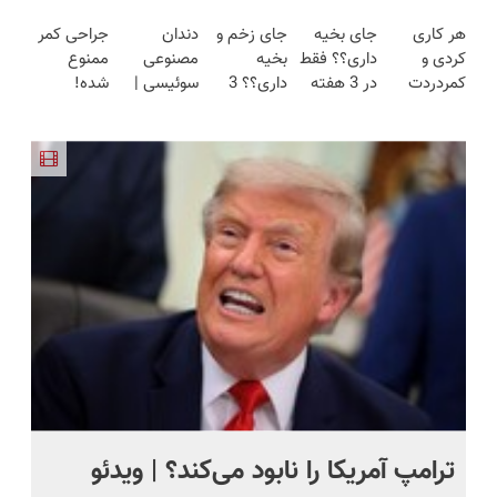
بلند برقی
جدیدترین
فقط در 3
دکتر کرم
ایرانی را
هر کاری
جای بخیه
جای زخم و
دندان
جراحی کمر
ایران در
فناوری
هفته!!😍
ترمیم کننده
ساخت!!!
کردی و
داری؟؟ فقط
بخیه
مصنوعی
ممنوع
باشگاه
اروپا، سبک
23 روزه
کمردردت
در 3 هفته
داری؟؟ 3
سوئیسی |
شده!
انقلاب
و مقاوم |
ساخت!
درمان نشد؟
ترمیمش
هفته‌ای
سبک،
میخوای
پرداخت
پر کردن
کن!😍
محوش کن!
مقاوم،
کمرت رو در
قسطی
پرسشنامه و
طبیعی!
منزل درمان
دریافت راه
ویزیت
کنی؟
حل
رایگان+پرداخت
((پرسش‌نامه))
اقساطی😍
ترامپ آمریکا را نابود می‌کند؟ | ویدئو
تص