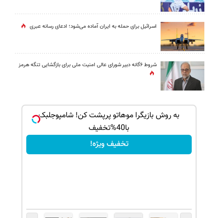
اسرائیل برای حمله به ایران آماده می‌شود؛ ادعای رسانه عبری
شروط ۶گانه دبیر شورای عالی امنیت ملی برای بازگشایی تنگه هرمز
ک جهت
به روش بازیگرا موهاتو پرپشت کن! شامپوجلبک
با40%تخفیف
تخفیف ویژه!