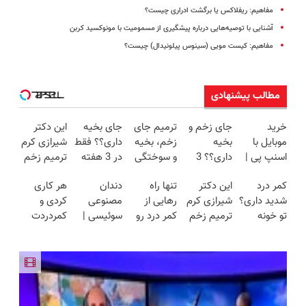
مفاهیم: ریفلاکس یا برگشت ادراری چیست؟
آشنایی با توصیه‌هایی درباره پیشگیری از مسمومیت با مونوکسید کربن
مفاهیم: کیست مویی (سینوس پیلونیدال) چیست؟
مطالب پیشنهادی
خرید
جای زخم و
ترمیم جای
جای بخیه
این دکتر
موبایل با
بخیه
زخم، بخیه
داری؟؟ فقط
شیرازی کرم
اسنپ پی |
داری؟؟ 3
و سوختگی
در 3 هفته
ترمیم زخم
در ۴ قسط
هفته‌ای
فقط در 3
ترمیمش
ایرانی را
کمر درد
این دکتر
تنها راه
دندان
هر کاری
بدون سود و
محوش کن!
هفته!!😍
کن!😍
ساخت!!!
شدید داری؟
شیرازی کرم
رهایی از
مصنوعی
کردی و
کارمزد!
تو خونه
ترمیم زخم
کمر درد رو
سوئیسی |
کمردردت
درمانش کن
ایرانی را
میدونی؟
سبک،
درمان نشد؟
(◂پرسش‌نامه
ساخت!!!
بدون نیاز به
مقاوم،
پر کردن
رو پرکن)
دارو!
طبیعی!
پرسشنامه و
(◂پرسش‌نامه)
ویزیت
دریافت راه
رایگان+پرداخت
حل