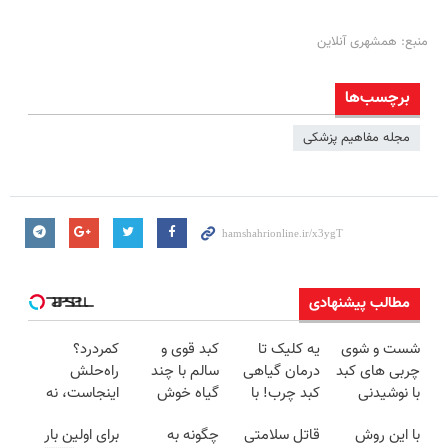
منبع: همشهری آنلاین
برچسب‌ها
مجله مفاهیم پزشکی
مطالب پیشنهادی
شست و شوی
یه کلیک تا
کبد قوی و
کمردرد؟
چربی های کبد
درمان گیاهی
سالم با چند
راه‌حلش
با نوشیدنی
کبد چرب! با
گیاه خوش
اینجاست، نه
گیاهی(55%تخفیف)
55%تخفیف
طعم
توی داروخونه
با این روش
قاتل سلامتی
چگونه به
برای اولین بار
بخر