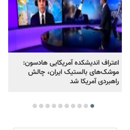
اقساطی😍
اعتراف اندیشکده آمریکایی هادسون:
کا
موشک‌های بالستیک ایران، چالش
کش
راهبردی آمریکا شد
شک