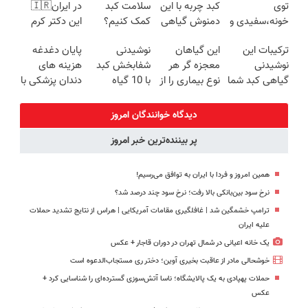
توی
کبد چربه با این
سلامت کبد
در ایران🇮🇷
خونه،سفیدی و
دمنوش گیاهی
کمک کنیم؟
این دکتر کرم
زیبایی دندوناتو
کبدتو بیمه کن
نوشیدنی
ترمیم کننده 23
ترکیبات این
این گیاهان
نوشیدنی
پایان دغدغه
برگردون
گیاهی سم
روزه ساخت!
نوشیدنی
معجزه گر هر
شفابخش کبد
هزینه های
(40%off)
زدای کبد
گیاهی کبد شما
نوع بیماری را از
با 10 گیاه
دندان پزشکی با
را سمزدایی می
شما دور می
موثر(تخفیف تا
پک سفید
کند!
کنند
امشب)
کننده خانگی
دیدگاه خوانندگان امروز
با55%تخفیف
پر بیننده‌ترین خبر امروز
همین امروز و فردا با ایران به توافق می‌رسیم!
نرخ سود بین‌بانکی بالا رفت؛ نرخ سود چند درصد شد؟
ترامپ خشمگین شد | غافلگیری مقامات آمریکایی | هراس از نتایج تشدید حملات
علیه ایران
یک خانه اعیانی در شمال تهران در دوران قاجار + عکس
خوشحالی مادر از عاقبت بخیری آوین؛ دختر ری مستجاب‌الدعوه است
حملات پهپادی به یک پالایشگاه؛ ناسا آتش‌سوزی گسترده‌ای را شناسایی کرد +
عکس