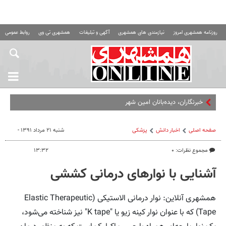
روزنامه همشهری امروز
نیازمندی های همشهری
آگهی و تبلیغات
همشهری تی وی
روابط عمومی ه
خبرنگاران، دیده‌بانان امین شهر
صفحه اصلی
اخبار دانش
پزشکی
شنبه ۲۱ مرداد ۱۳۹۱ -
مجموع نظرات: ۰
۱۳:۳۲
آشنایی با نوارهای درمانی کششی
همشهری آنلاین: نوار درمانی الاستیکی (Elastic Therapeutic
Tape) که با عنوان نوار کینه زیو یا "K tape" نیز شناخته می‌شود،