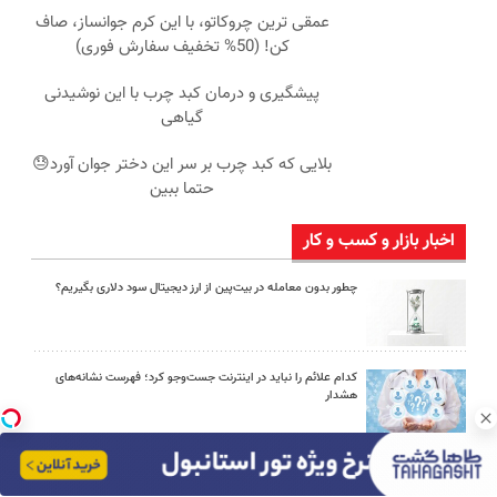
عمقی ترین چروکاتو، با این کرم جوانساز، صاف
کن! (50% تخفیف سفارش فوری)
پیشگیری و درمان کبد چرب با این نوشیدنی
گیاهی
بلایی که کبد چرب بر سر این دختر جوان آورد😓
حتما ببین
اخبار بازار و کسب و کار
چطور بدون معامله در بیت‌پین از ارز دیجیتال سود دلاری بگیریم؟
کدام علائم را نباید در اینترنت جست‌وجو کرد؛ فهرست نشانه‌های
هشدار
اوریکس گیم؛ مرجع خرید یوسی پابجی موبایل