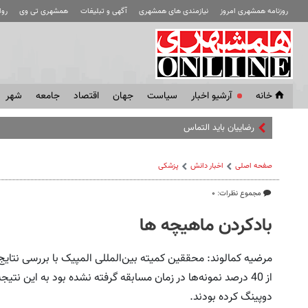
روزنامه همشهری امروز
نیازمندی های همشهری
آگهی و تبلیغات
همشهری تی وی
رو
خانه
آرشیو اخبار
سياست
جهان
اقتصاد
جامعه
شهر
رضاییان باید التماس می‌کرد تا در است
صفحه اصلی
اخبار دانش
پزشکی
مجموع نظرات: ۰
بادکردن ماهیچه ها
دوپینگ کرده بودند.