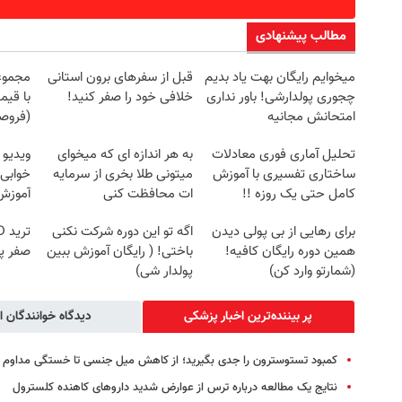
مطالب پیشنهادی
میخوایم رایگان بهت یاد بدیم
قبل از سفرهای برون استانی
چجوری پولدارشی! باور نداری
خلافی خود را صفر کنید!
با قیم
امتحانش مجانیه
(فروص
تحلیل آماری فوری معادلات
به هر اندازه ای که میخوای
ویدیو 
ساختاری تفسیری با آموزش
میتونی طلا بخری از سرمایه
خوابی 
کامل حتی یک روزه !!
ات محافظت کنی
آموزش 
برای رهایی از بی پولی دیدن
اگه تو این دوره شرکت نکنی
همین دوره رایگان کافیه!
باختی! ( رایگان آموزش ببین
صفر پ
(شمارتو وارد کن)
پولدار شی)
پر بیننده‌ترین اخبار پزشکی
دیدگاه خوانندگان ا
کمبود تستوسترون را جدی بگیرید؛ از کاهش میل جنسی تا خستگی مداوم
نتایج یک مطالعه درباره ترس از عوارض شدید داروهای کاهنده کلسترول