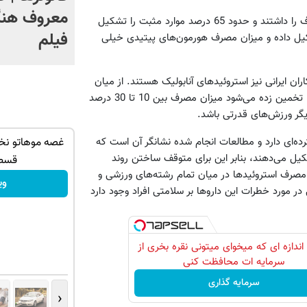
معروف هنگ
در این میان استفاده از استروئیدهای آنابولیک بیشترین شیوع مصرف را داشتند و حدود 65 درصد موارد مثبت را تشکیل
فیلم
 دیورتیک‌ها (4 درصد) موارد را تشکیل داده و میزان مصرف هورمون‌های پیتیدی خیلی
ن ایرانی نیز استروئیدهای آنابولیک هستند. از میان
استروئیدها نیز بیشترین مصرف، مربوط به اکسی متولون بوده است. تخمین زده می‌شود میزان مصرف بین 10 تا 30 درصد
دیگر ورزش‌های قدرتی باشد.
‌ای دارد و مطالعات انجام شده نشانگر آن است که
یجیتالی (
زانو درد درمان داره… چرا هنوز داری بهش
غصه موهاتو نخور!
ننده استروئید را گروه سنی بین 11 تا 24 سال تشکیل می‌دهند، بنابر این برای متوقف ساختن روند
ظلم می‌کنی؟
قسط
که مصرف استروئیدها در میان تمام رشته‌های ورزشی و
◀ پرسش‌نامه
وی
ر مورد خطرات این داروها بر سلامتی افراد وجود دارد
اندازه ای که میخوای میتونی نقره بخری از
سرمایه ات محافظت کنی
سرمایه گذاری
‹