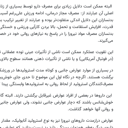
البته ممکن است دلایل زیادی برای مصرف دارو توسط بسیاری از زنان 
اصلی آن عبارتند از: مصرف مجاز درمانی، ادامه ورزش علی‌رغم آسیب‌
بدنسازان این دلایل اندکی متفاوت‌تر بوده و عبارتند از تغییر ترکی
قدرت، افزایش استقامت و تحمل، بالا بردن کارآیی ورزشی و خستگی
بدنسازان مصرف مواد نیروزا را در پاسخ به نیازهای روانی خود در 
می‌گیرند.
این تقویت عملکرد ممکن است ناشی از تأثیرات عینی توده عضلانی ت
(در فوتبال آمریکایی) و یا ناشی از تأثیرات ذهنی همانند سطوح بالای 
در بسیاری از موارد عوارض جانبی و کوتاه مدت استروئیدها در ورزش
برگشت هستند. اگرچه در نگاه اول این موضوع تا حدی جای خوش‌بینی
مصرف‌کنندگان استروئید از لحاظ روانی به استروئیدها وابستگی پیدا 
این داروها در بعضی از افراد عوارض غیرقابل برگشتی دارند. البته گ
خوش‌شانس باشند که دچار عوارض جانبی نشوند، ولی عوارض جانبی
و روانی آنها خواهد گذاشت.
عوارض درازمدت داروهای نیروزا نیز به نوع استروئید آنابولیک، 
داروی دیگر به‌طور همزمان بستگی دارد.بد نیست بدانید که عوارض 