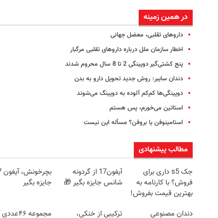
در همین زمینه
داروهای تقلبی، معضل جهانی
اخطار سازمان ملل درباره داروهای تقلبی مرگبار
پنج کشتی‌گیر دوپینگی 2 تا 8 سال محروم شدند
دندان سایبر: روش جدید تحویل دارو به بدن
دوپینگی‌ها کم‌کم آلوده به دوپینگ می‌شوند
استاتین می‌خورم، پس هستم
استامینوفن یا بروفن؟ مسأله این نیست
مطالب پیشنهادی
جک s5 داری برای
آیفون17 از گردونه
بچرخ
فروش؟ با کارنامه به
شانس جایزه بگیر 🎁
جایزه بگیر
بهترین قیمت بفروش!
دندان مصنوعی
ترکیبی از خنکی،
مجموعه ۴۶عدد