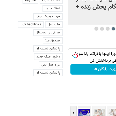
استند تسلیت
اخذ رتبه
ام پخش زنده +
آهنگ جدید
خرید دوچرخه برقی
چاپ لیبل
Buy backlinks
صرافی ارز دیجیتال
صندوق طلا
پارتیشن شیشه ای
 اینجا با تراکم بالا مو بکار
دانلود اهنگ جدید
ی پرداختش کن
رزرو هتل دبی
زیت رایگان🔥
پارتیشن شیشه ای
›