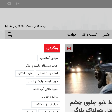
- جمعه ۱۶ مرداد ۱۴۰۵
Aug 7, 2026
عکس
کسب و کار
حوادث
وبگردی
موتور آسانسور
خرید دستگاه ماساژور بلکر
اجاره ویلا شمال
خرید ادکلن
خرید لوازم آرایشی اصل
خرید طلای آب شده
مزایده خودرو
 لایو جلوی چشم
صحنه ای نادر از حیات وح
مرکز تزریق بوتاکس
قتل هولناک بلاگر
ایران در سبلان + فیلم