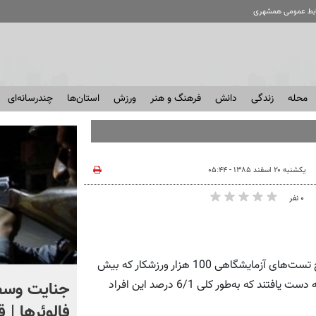
ابط عمومی همشهری
محله
زندگی
دانش
فرهنگ و هنر
ورزش
استان‌ها
چندرسانه‌ای
یکشنبه ۲۰ اسفند ۱۳۸۵ - ۰۵:۴۴
۰ نفر
مرضیه کمالوند: محققین کمیته بین‌المللی المپیک با بررسی نتایج تست‌های آزمایشگاهی 100 هزار ورزشکار که بیش
اگر یک‌بار دیگر ایران به ما
جنایت وسط
از 40 درصد نمونه‌ها در زمان مسابقه گرفته نشده بود به این نتیجه دست یافتند که به‌طور کلی 6/1 درصد این افراد
حمله کند فلج می شویم
فالوئرها | 