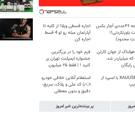
مجموعه ۴۶عددی آچار بکس
اجاره‌ قسطی ویلا! از کلبه تا
ت باورنکردنی!!
آپارتمان مبله رو تو 4 قسط
ت محدود)
اجاره کن.
هولناک از جوان کارتن
فرم خود را در بزرگترین
که میلیاردر شد.
جشنواره ایمپلنت تهران پر
رایگان
کنید ! | فقط ۲۵ میلیون
ترید XAUUSD با اسپرد از
استعلام آنلاین خلافی خودرو
یپ
👈با کد ملی و پلاک، سریع،
دقیق و بدون معطلی
مروز
پر بیننده‌ترین خبر امروز