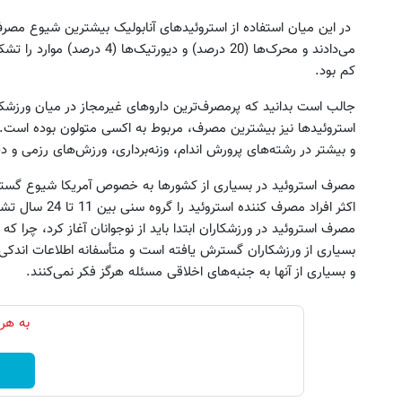
می‌دادند و محرک‌ها (20 درصد) و
کم بود.
جالب است بدانید که پرمصرف‌ترین داروهای غیرمجاز در میان ورزشکارا
و بیشتر در رشته‌های پرورش اندام، وزنه‌برداری، ورزش‌های رزمی و 
مصرف استروئید در بسیاری از کشورها به خصوص آمریکا شیوع گسترده
شین کیا برای فروش گذاشتی؟ فقط در
دستگاه فشار سنج الکترونیکی د
اکثر افراد مصرف ک
یک‌روز با خودرو۴۵ بفروشش
نصف قیمت بازار!!)
مصرف استروئید در ورزشکاران ابتدا باید از نوجوانان آغاز کرد، چرا 
ثبت خودرو ✅
باتخفیف بخر
بسیاری از ورزشکاران گسترش یافته است و متأسفانه اطلاعات اندکی د
و بسیاری از آنها به جنبه‌های اخلاقی مسئله هرگز فکر نمی‌کنند.
به هر 