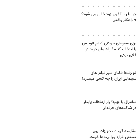
چرا باتری آیفون زود خالی می شود؟
۹ راهکار واقعی
برای سفرهای طولانی کدام اتوبوس
را انتخاب کنیم؟ راهنمای خرید در
فلای تودی
لو رفت! فضای سبز فیلم های
سینمایی ایران را چه کسی میسازد؟
سانترال یا ویپ؟ راز ارتباطات پایدار
در شرکت‌های حرفه‌ای
مقایسه قیمت تجهیزات برق
صنعتی بازار؛ چرا برندها قیمت