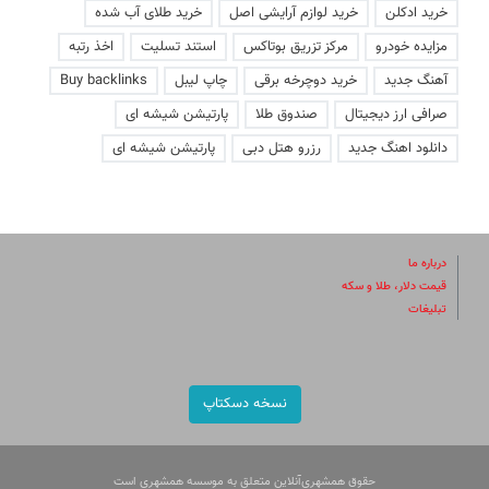
خرید ادکلن
خرید لوازم آرایشی اصل
خرید طلای آب شده
مزایده خودرو
مرکز تزریق بوتاکس
استند تسلیت
اخذ رتبه
آهنگ جدید
خرید دوچرخه برقی
چاپ لیبل
Buy backlinks
صرافی ارز دیجیتال
صندوق طلا
پارتیشن شیشه ای
دانلود اهنگ جدید
رزرو هتل دبی
پارتیشن شیشه ای
درباره ما
قیمت دلار، طلا و سکه
تبلیغات
نسخه دسکتاپ
حقوق همشهری‌آنلاین متعلق به موسسه همشهری است