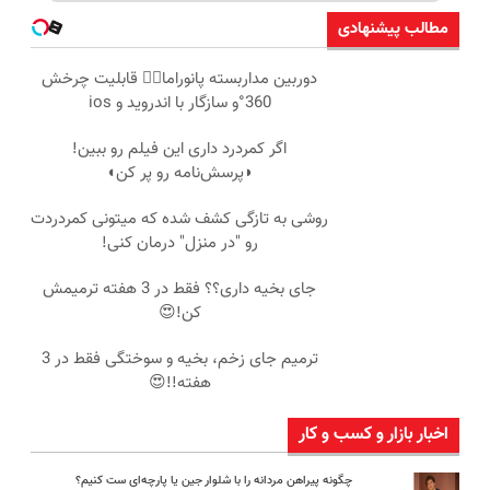
مطالب پیشنهادی
دوربین مداربسته پانوراما👈🏻 قابلیت چرخش
360°و سازگار با اندروید و ios
اگر کمردرد داری این فیلم رو ببین!
◗پرسش‌نامه رو پر کن◖
روشی به تازگی کشف شده که میتونی کمردردت
رو "در منزل" درمان کنی!
جای بخیه داری؟؟ فقط در 3 هفته ترمیمش
کن!😍
ترمیم جای زخم، بخیه و سوختگی فقط در 3
هفته!!😍
اخبار بازار و کسب و کار
چگونه پیراهن مردانه را با شلوار جین یا پارچه‌ای ست کنیم؟