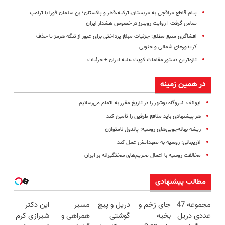
پیام قاطع عراقچی به عربستان،‌ترکیه،‌قطر و پاکستان؛ بن سلمان فورا با ترامپ
تماس گرفت | روایت رویترز در خصوص هشدار ایران
افشاگری منبع مطلع؛ جزئیات مبلغ پرداختی برای عبور از تنگه هرمز تا حذف
کریدورهای شمالی و جنوبی
تازه‌ترین دستور مقامات کویت علیه ایران + جزئیات
در همین زمینه
ایوانف: نیروگاه بوشهر را در تاریخ مقرر به اتمام ‌می‌رسانیم
هر پیشنهادی باید منافع طرفین را تأمین کند
ریشه بهانه‌جویی‌های روسیه: پاندول نامتوازن
لاریجانی: روسیه به تعهداتش عمل کند
مخالفت روسیه با اعمال تحریم‌های سختگیرانه بر ایران
مطالب پیشنهادی
مجموعه 47
جای زخم و
دریل و پیچ
مسیر
این دکتر
عددی دریل
بخیه
گوشتی
همراهی و
شیرازی کرم