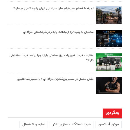
لو رفت! فضای سبز فیلم های سینمایی ایران را چه کسی میسازد؟
سانترال یا ویپ؟ راز ارتباطات پایدار در شرکت‌های حرفه‌ای
مقایسه قیمت تجهیزات برق صنعتی بازار؛ چرا برندها قیمت متفاوتی
دارند؟
نقش مکمل در مسیر ورزشکاران حرفه ای ؛ با حضور رضا علیپور
وبگردی
موتور آسانسور
خرید دستگاه ماساژور بلکر
اجاره ویلا شمال