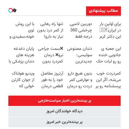
مطالب پیشنهادی
برای اولین بار
دوربین لامپی
تنها راه رهایی
با این روش
در ایران🇮🇷
چرخشی 360
از کمر درد بدون
توی
این دکتر کرم
درجه فقط
نیاز به دارو!
خونه،سفیدی و
ترمیم کننده 23
امروز حراج شد
(◂پرسش‌نامه)
زیبایی دندوناتو
این جعبه ی
دندان مصنوعی
❌سمت جراحی
پایان دغدغه
روزه ساخت!
🔥 پرداخت
برگردون
جادویی خنده
سوئیسی:
نرو❌ درمان
هزینه های
درب منزل
(40%off)
رو رو لبات حک
جدیدترین
کمردرد بدون
دندان پزشکی با
میکنه
فناوری اروپا،
قرص و دارو
پک سفید
کمردردت خوب
بدون هیچ دارو
آرتروز مفاصل
ویدیو هولناک
خرید40%تخفیف
سبک و مقاوم |
کننده خانگی
می‌شه، اگر این
و عوارضی کمر
خود را به طور
از جوان کارتن
پرداخت قسطی
پرسشنامه رو پر
دردت رو درمان
قطعی درمان
خوابی که
کنی!!
کن!
کنید!
میلیاردر شد.
(پرسش‌نامه)
◗پرسش‌نامه◖
آموزش رایگان
پر بیننده‌ترین اخبار سیاست‌خارجی
دیدگاه خوانندگان امروز
پر بیننده‌ترین خبر امروز