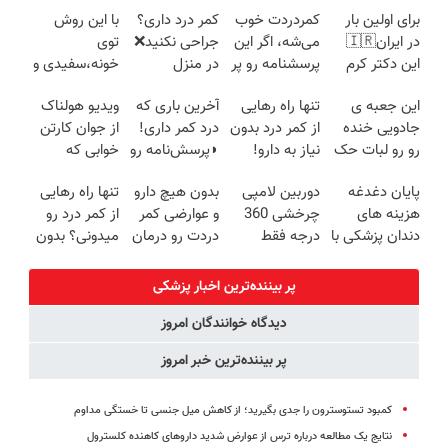
برای اولین بار
کمردردت خوب
کمر درد داری؟
با این روش
در ایران🇮🇷
می‌شه، اگر این
جراحی نکنید❌
توی
این دکتر کرم
پرسشنامه رو پر
در منزل
خونه،سفیدی و
ترمیم کننده 23
کنی!!
درمانش کن
زیبایی دندوناتو
این جعبه ی
تنها راه رهایی
آخرین باری که
ویدیو هولناک
روزه ساخت!
(◂پرسش‌نامه)
برگردون
جادویی خنده
از کمر درد بدون
درد کمر داری!
از جوان کارتن
(40%off)
رو رو لبات حک
نیاز به دارو!
◗پرسش‌نامه رو
خوابی که
میکنه
(◂پرسش‌نامه)
پر کن◖
میلیاردر شد.
پایان دغدغه
دوربین لامپی
بدون هیچ دارو
تنها راه رهایی
خرید40%تخفیف
آموزش رایگان
هزینه های
چرخشی 360
و عوارضی کمر
از کمر درد رو
دندان پزشکی با
درجه فقط
دردت رو درمان
میدونی؟ بدون
پک سفید
امروز حراج شد
کن!
نیاز به دارو!
کننده خانگی
🔥 پرداخت
(پرسش‌نامه)
(◂پرسش‌نامه)
پر بیننده‌ترین اخبار پزشکی
درب منزل
دیدگاه خوانندگان امروز
پر بیننده‌ترین خبر امروز
کمبود تستوسترون را جدی بگیرید؛ از کاهش میل جنسی تا خستگی مداوم
نتایج یک مطالعه درباره ترس از عوارض شدید داروهای کاهنده کلسترول