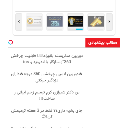
›
‹
مطالب پیشنهادی
دوربین مداربسته پانوراما👈🏻 قابلیت چرخش
360°و سازگار با اندروید و ios
🔥دوربین لامپی چرخشی 360 درجه🔥دارای
دزدگیر حرکتی
این دکتر شیرازی کرم ترمیم زخم ایرانی را
ساخت!!!
جای بخیه داری؟؟ فقط در 3 هفته ترمیمش
کن!😍