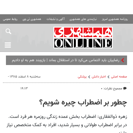
روزنامه همشهری امروز
نیازمندی های همشهری
آگهی و تبلیغات
همشهری تی وی
روابط عمومی ه
رضاییان باید التماس می‌کرد تا در استقلال بماند | بازوبند هم به او دادیم
اما کلاس گذاشت
صفحه اصلی
اخبار دانش
پزشکی
سه‌شنبه ۸ اسفند ۱۳۸۵ -
مجموع نظرات: ۰
۱۹:۱۳
چطور بر اضطراب چیره شویم؟
زهره ذوالفقاری: اضطراب بخش عمده زندگی روزمره هر فرد است.
در برابر اضطراب طولانی و بسیار شدید، افراد به کمک متخصص نیاز