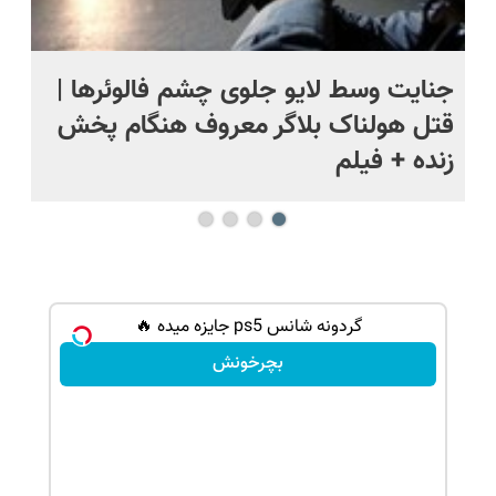
ج
جنایت وسط لایو جلوی چشم فالوئرها |
صح
قتل هولناک بلاگر معروف هنگام پخش
سب
زنده + فیلم
گردونه شانس ps5 جایزه میده 🔥
بچرخونش