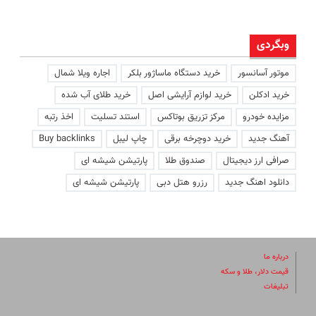
وبگردی
موتور آسانسور
خرید دستگاه ماساژور بلکر
اجاره ویلا شمال
خرید ادکلن
خرید لوازم آرایشی اصل
خرید طلای آب شده
مزایده خودرو
مرکز تزریق بوتاکس
استند تسلیت
اخذ رتبه
آهنگ جدید
خرید دوچرخه برقی
چاپ لیبل
Buy backlinks
صرافی ارز دیجیتال
صندوق طلا
پارتیشن شیشه ای
دانلود اهنگ جدید
رزرو هتل دبی
پارتیشن شیشه ای
درباره ما
قیمت دلار، طلا و سکه
تبلیغات