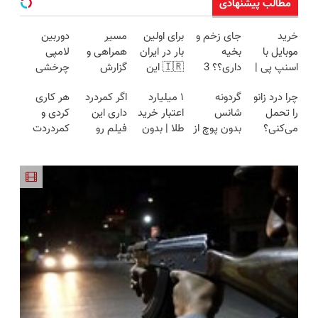
مطالب پیشنهادی
خرید
جای زخم و
برای اولین
مسیر
دوربین
موبایل با
بخیه
بار در ایران
همراهی و
لامپی
اسنپ پی |
داری؟؟ 3
🇮🇷 این
گزارش
چرخشی
در ۴ قسط
هفته‌ای
دکتر کرم
عملکرد
360 درجه
چرا درد زانو
گردونه
۱ میلیارد
اگر کمردرد
هر کاری
بدون سود و
محوش کن!
ترمیم کننده
گروه اسنپ
فقط امروز
را تحمل
شانس
اعتبار خرید
داری این
کردی و
کارمزد!
23 روزه
در ۱۴۰۴
حراج شد🔥
می‌کنی؟
بدون پوچ از
طلا | بدون
فیلم رو
کمردردت
ساخت!
پرداخت
خیلی ساده
PS5 تا
ضامن و
ببین!
درمان نشد؟
درب منزل
درمنزل
آیفون17 و
چک
◗پرسش‌نامه
پر کردن
درمانش کن
بیت کوین
رو پر کن◖
پرسشنامه و
🔥
دریافت راه
حل