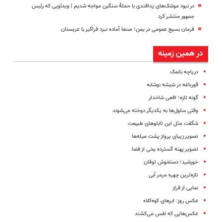
در نبود موشک‌های پدافندی با حملهٔ سنگین مواجه شدیم | ویدئویی که رئیس
جمهور منتشر کرد
فرمان بسیج عمومی در یمن؛ صنعا آماده نبرد فراگیر با عربستان
در همین زمینه
دریاچه بانمک
قورباغه در شیشه نوشابه
گونه تازه؛ افعی شاخدار
وقتی سلول‌ها به یکدیگر دوخته‌ می‌شوند
شگفت مثل این تابلوهای طبیعت
تصویر زیبای پرواز پشت میله‌ها
تصویر پهنه گسترده یخی از فضا
خورشید؛ دستخوش توفان
تازه‌ترین چهره مرمر آبی
نمایی از فراز
عکس روز: ابرهای کوه‌کلاه
عکس‌هایی که نفس می‌کشند