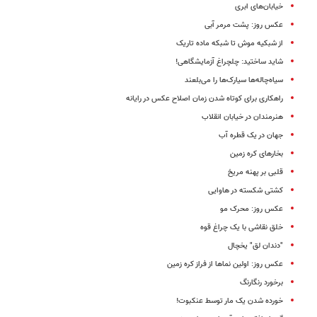
خیابان‌های ابری
عکس روز: پشت مرمر آبی
از شبکیه موش تا شبکه ماده تاریک
شاید ساختید: چلچراغ آزمایشگاهی!
سیاه‌چاله‌ها سیارک‌ها را می‌بلعند
راهکاری برای کوتاه شدن زمان اصلاح عکس در رایانه
هنرمندان در خیابان انقلاب
جهان در یک قطره آب
بخارهای کره زمین
قلبی بر پهنه مریخ
کشتی شکسته در هاوایی
عکس روز: محرک مو
خلق نقاشی با یک چراغ قوه
"دندان لق" یخچال
عکس روز: اولین نماها از فراز کره زمین
برخورد رنگارنگ
خورده شدن یک مار توسط عنکبوت!