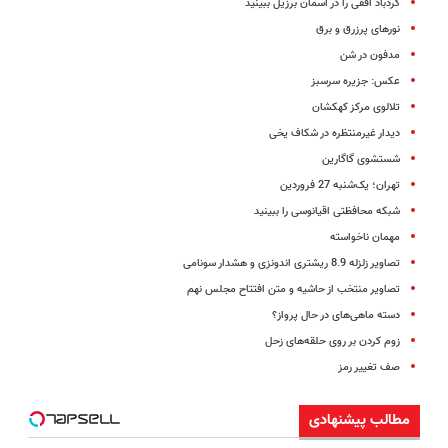
گردباد افقی را در آسمان برزیل ببینید
نورهای پرزرق و برق
مدفون در شن
عکس: جزیره سرسبز
تلالوی مرکز کهکشان
دیدار غیرمنتظره در شکاف یخی
شستشوی گاگارین
تهران؛ یک‌شنبه 27 فروردین
شبکه محافظتی اقیانوسی را ببینید
مهمان ناخواسته
تصاویر زلزله 8.9 ریشتری اندونزی و هشدار سونامی
تصاویر منتخب از حاشیه و متن افتتاح مجلس نهم
دسته ماهی‌های در حال پرواز؟
زوم کردن بر روی حلقه‌های زحل
صف تغییر رمز
مطالب پیشنهادی