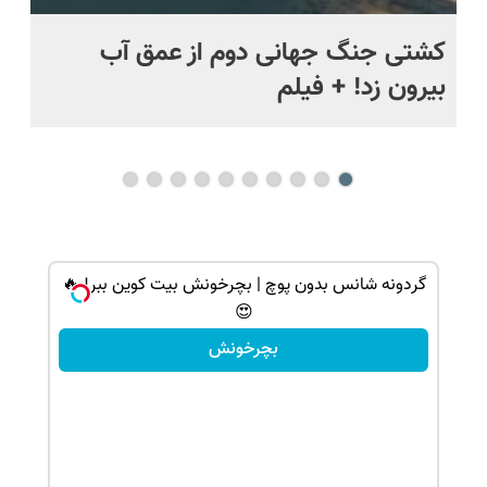
ماه +
کشتی‌ جنگ جهانی دوم از عمق آب
اف
بیرون زد! + فیلم
ما
گردونه شانس بدون پوچ | بچرخونش بیت کوین ببر! 🔥
😍
بچرخونش