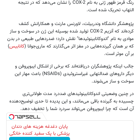
رنگ قرمز ظهور ژنی به نام COX-2 را نشان می‌دهد که در نتیجه
التهاب تحریک شده است.
پژوهشگر دانشگاه وندربیلت، لاورنس مارنت و همکارانش کشف
کرده‌اند که آنزیم COX-2 تولید شده بوسیله این ژن در سوخت و ساز
موادی به نام "اندوکانابینوئیدها" نقش دارد؛ ضدرد‌هایی طبیعی در بدن
که بر همان گیرنده‌هایی در مغز اثر می‌گذارند که ماری‌جوانا (
کانابیس
)
بر آن موثر است.
جالب اینکه پژوهشگران دریافته‌اند که برخی از اشکال ایبوپروفن و
دیگر داروهای ضدالتهابی غیراستروئیدی (NSAIDs) باعث مهار این
سوخت و ساز می‌شوند.
در چنین وضعیتی اندوکانابینوئیدهای ضددرد مدت طولانی‌تری
چسبیده به گیرنده باقی می‌مانند، و این پدیده تا حدی توضیح‌دهنده
آن است که چرا ایبوپروفن می‌تواند سردرد شما را تخفیف دهد.
پایان دغدغه هزینه های دندان
پزشکی با پک سفید کننده خانگی