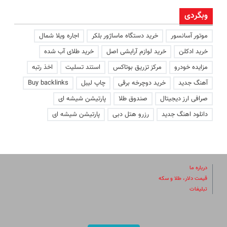
وبگردی
موتور آسانسور
خرید دستگاه ماساژور بلکر
اجاره ویلا شمال
خرید ادکلن
خرید لوازم آرایشی اصل
خرید طلای آب شده
مزایده خودرو
مرکز تزریق بوتاکس
استند تسلیت
اخذ رتبه
آهنگ جدید
خرید دوچرخه برقی
چاپ لیبل
Buy backlinks
صرافی ارز دیجیتال
صندوق طلا
پارتیشن شیشه ای
دانلود اهنگ جدید
رزرو هتل دبی
پارتیشن شیشه ای
درباره ما
قیمت دلار، طلا و سکه
تبلیغات