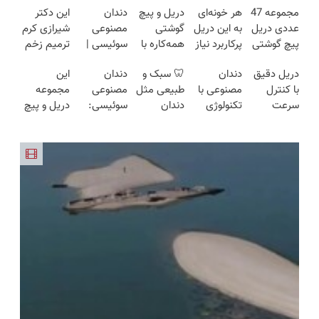
مجموعه 47
هر خونه‌ای
دریل و پیچ
دندان
این دکتر
عددی دریل
به این دریل
گوشتی
مصنوعی
شیرازی کرم
پیچ گوشتی
پرکاربرد نیاز
همه‌کاره با
سوئیسی |
ترمیم زخم
شارژی
داره😍 با
گیربکس
سبک،
ایرانی را
دریل دقیق
دندان
🦷 سبک و
دندان
این
(تخفیف به
تخفیف بخر
هوشمند ⚙️
مقاوم،
ساخت!!!
با کنترل
مصنوعی با
طبیعی مثل
مصنوعی
مجموعه
مدت
😉👌🏻
(نصف
طبیعی!
سرعت
تکنولوژی
دندان
سوئیسی:
دریل و پیچ
محدود)
قیمت بازار
ویزیت
اتوماتیک 🎯
دیجیتال
خودت!
جدیدترین
گوشتی رو با
🔥)
رایگان+پرداخت
(مجموعه
سوئیسی
نصب آسان
فناوری
گارانتی و
اقساطی😍
47عددی +
🇨🇭
و پرداخت
اروپا، سبک
نصف قیمت
تخفیف
اقساطی 💳
و مقاوم |
بخر!😉
ویژه)
📍 تهران
پرداخت
قسطی