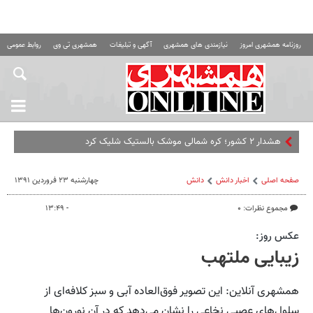
روزنامه همشهری امروز
نیازمندی های همشهری
آگهی و تبلیغات
همشهری تی وی
روابط عمومی ه
هشدار ۲ کشور؛ کره شمالی موشک بالستیک شلیک کرد
صفحه اصلی
اخبار دانش
دانش
چهارشنبه ۲۳ فروردین ۱۳۹۱
مجموع نظرات: ۰
- ۱۳:۴۹
عکس روز:
زیبایی ملتهب
همشهری آنلاین: این تصویر فوق‌العاده آبی و سبز کلافه‌ای از
سلول‌های عصبی نخاعی را نشان می‌دهد که در آن نورون‌ها