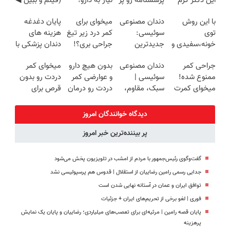
این دکتر کرم
پرسشنامه رو پر
نیاز به دارو!
(فیلم و ببین ◀
ترمیم کننده 23
کنی!!
(◂پرسش‌نامه)
پرسش‌نامه رو
با این روش
دندان مصنوعی
میخوای برای
پایان دغدغه
روزه ساخت!
پرکن)
توی
سوئیسی:
کمر درد زیر تیغ
هزینه های
خونه،سفیدی و
جدیدترین
جراحی بری؟!
دندان پزشکی با
زیبایی دندوناتو
فناوری اروپا،
◗پرسش‌نامه رو
پک سفید
جراحی کمر
دندان مصنوعی
بدون هیچ دارو
میخوای کمر
برگردون
سبک و مقاوم |
پر کن◖
کننده خانگی
ممنوع شده!
سوئیسی |
و عوارضی کمر
دردت رو بدون
(40%off)
پرداخت قسطی
میخوای کمرت
سبک، مقاوم،
دردت رو درمان
قرص برای
رو در منزل
طبیعی! ویزیت
کن!
همیشه خوب
درمان کنی؟
رایگان+پرداخت
(پرسش‌نامه)
کنی؟
دیدگاه خوانندگان امروز
((پرسش‌نامه))
اقساطی😍
(◂پرسش‌نامه
پر بیننده‌ترین خبر امروز
رو پر کن)
گفت‌وگوی رئیس‌جمهور با مردم از امشب در تلویزیون پخش می‌شود
جدایی رسمی رامین رضاییان از استقلال | قدوس هم پرسپولیسی نشد
توافق ایران و عمان در آستانه نهایی شدن است
فوری | لغو برخی از تحریم‌های ایران + جزئیات
پایان قصه رامین | مرثیه‌ای برای تعصب‌های میلیاردی؛ رضاییان و پایان یک نمایش
پرهزینه