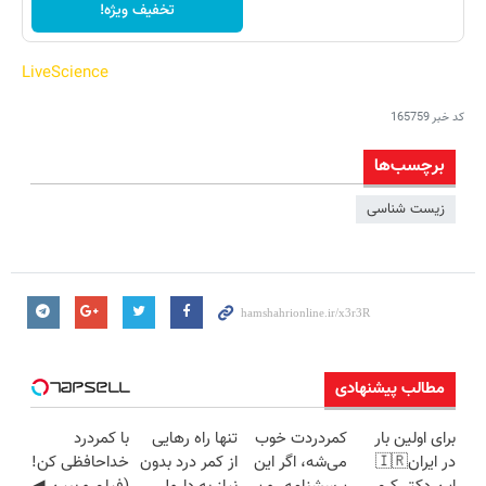
تخفیف ویژه!
LiveScience
کد خبر
165759
برچسب‌ها
زیست شناسی
مطالب پیشنهادی
برای اولین بار
کمردردت خوب
تنها راه رهایی
با کمردرد
در ایران🇮🇷
می‌شه، اگر این
از کمر درد بدون
خداحافظی کن!