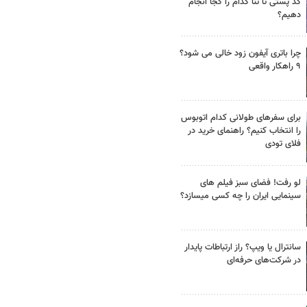
کد پستی تا ثنا کدام را کجا انجام
دهیم؟
چرا باتری آیفون زود خالی می شود؟
۹ راهکار واقعی
برای سفرهای طولانی کدام اتوبوس
را انتخاب کنیم؟ راهنمای خرید در
فلای تودی
لو رفت! فضای سبز فیلم های
سینمایی ایران را چه کسی میسازد؟
سانترال یا ویپ؟ راز ارتباطات پایدار
در شرکت‌های حرفه‌ای