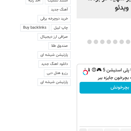
استند تسلیت
اخذ رتبه
 ویدئو
آهنگ جدید
خرید دوچرخه برقی
چاپ لیبل
Buy backlinks
صرافی ارز دیجیتال
صندوق طلا
پارتیشن شیشه ای
دانلود اهنگ جدید
از آیفون 17 تا پلی استیشن 5 🎮😍📱 |
رزرو هتل دبی
 بچرخون جایزه ببر
پارتیشن شیشه ای
بچرخونش