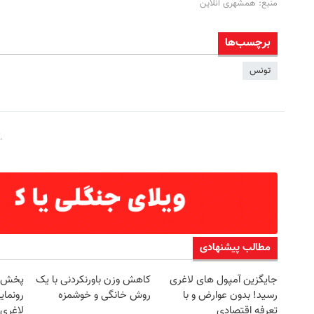
منبع: همشهری آنلاین
برچسب‌ها
تونس
مطالب پیشنهادی
جایگزین آمپول های لاغری
کاهش وزن باورنکردنی با یک
رسید! بدون عوارض و با
روش خانگی و خوشمزه
رونمای
تعرفه اقتصادی
لاغری