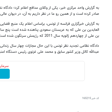
به گزارش واحد مرکزی خبر، یکی از وکلای مدافع اعلام کرد؛ دادگاه 
صادر کرده است و از همین رو ما در نظر داریم به آن، در دیوان عالی
به گزارش خبرگزاری فرانسه از تونس، براساس اعلام یک منبع قضایی د
العابدین بن علی که به عربستان سعودی پناهنده شده است پنج سال
بن علی از چهاردهم ژانویه سال 2011 که رژیمش سرنگون شده است در عربستان سعودی به سر می برد.
دادگاه نظامی تجدید نظر تونس با این حال مجازات چهار سال زندانی 
عبدالله کالل وزیر کشور سابق و محمد علی غزنوی رئیس دستگاه ام
جای زخم و بخیه داری؟؟ 3 هفته‌ای محوش
راهی ساده ی جلوگیری از ریزش
سرمایه
کن!
جلبک.سفارش با45%تخفیف فقط تا امشب
کلیک کن!
مشاوره رایگان!
کد خبر
165215