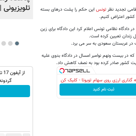
تلویزیونی |
نظامی تجدید نظر
تونس
این حکم را پشت درهای بسته
 کشور اعتراض کنیم.
ر دادگاه نظامی تونس اعلام کرد این دادگاه برای زین
 زندان تعیین کرده است.
که در بیست ونهم نوامبر امسال در دادگاه بدوی علیه
نیت کشور صادر کرده بود به نصف کاهش داد.
 مو!شامپو
جای این پک تقویت موی جلبک توی حمومت
 گذاری ارزی روی سهام تویوتا - کلیک کن
خالیه!45%تخفیف
گردونه
ثبت نام کنید
خرید محصول