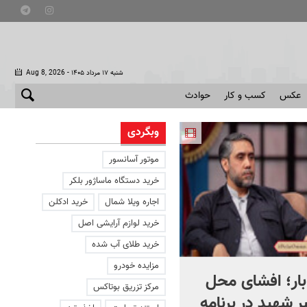
- شنبه ۱۷ مرداد ۱۴۰۵
Aug 8, 2026
عکس
کسب و کار
حوادث
وبگردی
موتور آسانسور
خرید دستگاه ماساژور بلکر
اجاره ویلا شمال
خرید ادکلن
خرید لوازم آرایشی اصل
خرید طلای آب شده
مزایده خودرو
بار؛ افشای محل
پیام ویدئویی رزمندگان نیرو
مرکز تزریق بوتاکس
بر شهید در برنامه
زمینی سپاه برای مردم ایران