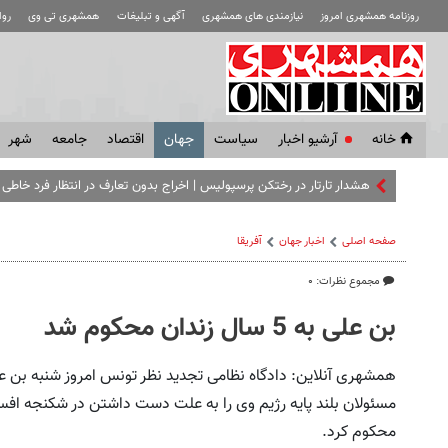
روزنامه همشهری امروز
نیازمندی های همشهری
آگهی و تبلیغات
همشهری تی وی
رو
خانه
آرشیو اخبار
سياست
جهان
اقتصاد
جامعه
شهر
هشدار تارتار در رختکن پرسپولیس | اخراج بدون تعارف در انتظار فرد خاطی
صفحه اصلی
اخبار جهان
آفریقا
مجموع نظرات: ۰
بن علی به 5 سال زندان محکوم شد
همشهری آنلاین: دادگاه نظامی تجدید نظر تونس امروز شنبه بن 
مسئولان بلند پایه رژیم وی را به علت دست داشتن در شکنجه افسر
محکوم کرد.