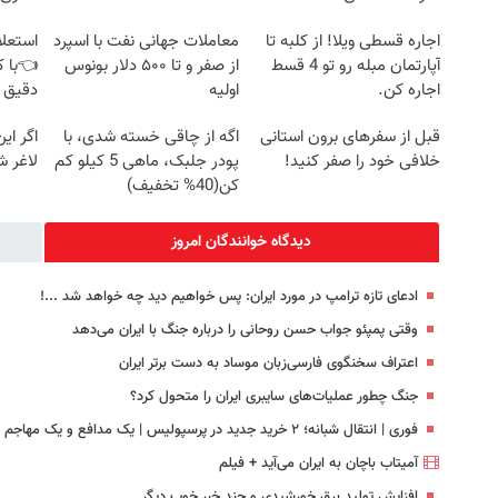
اجاره‌ قسطی ویلا! از کلبه تا
معاملات جهانی نفت با اسپرد
استعلا
آپارتمان مبله رو تو 4 قسط
از صفر و تا ۵۰۰ دلار بونوس
👈با ک
اجاره کن.
اولیه
دقیق 
قبل از سفرهای برون استانی
اگه از چاقی خسته شدی، با
اگر ای
خلافی خود را صفر کنید!
پودر جلبک، ماهی 5 کیلو کم
لاغر 
کن(40% تخفیف)
دیدگاه خوانندگان امروز
ادعای تازه ترامپ در مورد ایران: پس خواهیم دید چه خواهد شد ...!
وقتی پمپئو جواب حسن روحانی را درباره جنگ با ایران می‌دهد
اعتراف سخنگوی فارسی‌زبان موساد به دست برتر ایران
جنگ چطور عملیات‌های سایبری ایران را متحول کرد؟
فوری | انتقال شبانه؛ ۲ خرید جدید در پرسپولیس | یک مدافع و یک مهاجم امروز امضا می کنند
آمیتاب باچان به ایران می‌آید + فیلم
افزایش تولید برق خورشیدی و چند خبر خوب دیگر...