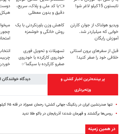
تابستون 15کیلو لاغر شو!
👈با کد ملی و پلاک، سریع،
دوست 
دقیق و بدون معطلی
هیکل 
خرید45%off
ویدیو هولناک از جوان کارتن
کاهش وزن باورنکردنی با یک
میخوای
خوابی که میلیاردر شد.
روش خانگی و خوشمزه
چجوری 
آموزش رایگان
امتحا
قبل از سفرهای برون استانی
تسهیلات و تحویل فوری
انتخاب
خلافی خود را صفر کنید!
خودروی کارکرده با خودروی
چربیس
صفرو کارکرده با سیگما✅
خوردن 
خرید60%تخفیف
پر بیننده‌ترین اخبار کشتی و
دیدگاه خوانندگان ا
وزنه‌برداری
تنها صدرنشین ایران در رنکینگ جهانی کشتی؛ رحمان عموزاد در قله ۶۵ کیلوگرم
روس‌ها برگشتند و قهرمان شدند؛ آذربایجان در باکو طلا ندید
در همین زمینه