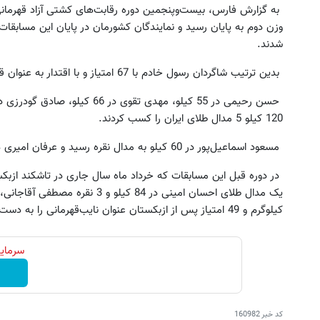
شدند.
بدین ترتیب شاگردان رسول خادم با 67 امتیاز و با اقتدار به عنوان قهرمانی قاره کهن دست یافتند.
120 کیلو 5 مدال طلای ایران را کسب کردند.
مسعود اسماعیل‌پور در 60 کیلو به مدال نقره رسید و عرفان امیری هم در 96 کیلو مدال برنز را بر گردن آویخت.
در دوره قبل این مسابقات که خرداد ماه سال جاری در تاشکند ازبکس
کیلوگرم و 49 امتیاز پس از ازبکستان عنوان نایب‌قهرمانی را به دست آورده بود.
سرمایه
کد خبر
160982