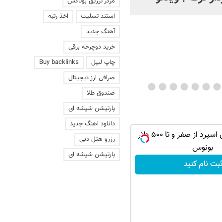
مرکز تزریق بوتاکس
استند تسلیت
اخذ رتبه
آهنگ جدید
خرید دوچرخه برقی
چاپ لیبل
Buy backlinks
صرافی ارز دیجیتال
صندوق طلا
پارتیشن شیشه ای
دانلود اهنگ جدید
معاملات فارکس اسپرد از صفر و تا ۵۰۰ دلار
رزرو هتل دبی
بونوس
پارتیشن شیشه ای
بت نام کنید