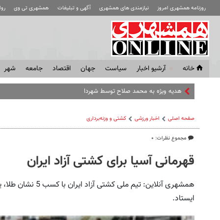
روزنامه همشهری امروز
نیازمندی های همشهری
آگهی و تبلیغات
همشهری تی وی
رو
خانه
آرشیو اخبار
سياست
جهان
اقتصاد
جامعه
شهر
هدیه ویژه به محمد صلاح توسط شهردار ترک | ویدئو
صفحه اصلی
اخبار ورزشی
کشتی و وزنه‌برداری
مجموع نظرات: ۰
قهرمانی آسیا برای کشتی آزاد ایران
همشهری آنلاین: تیم مل
ایستاد.