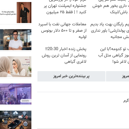
داری بخور هم خوش
جشنواره ایمپلنت تهران پر
باش/لینک
کنید ! | فقط ۲۵ میلیون
م رایگان بهت یاد بدیم
معاملات جهانی نفت با اسپرد
پولدارشی! باور نداری
از صفر و تا ۵۰۰ دلار بونوس
نش مجانیه
اولیه
 تو کدومه؟با این
پخش زنده اخبار 20:30‼️
وز گیاهی مثل آب
رونمایی از آسان ترین روش
لاغر شو!
لاغری گیاهی
مروز
پر بیننده‌ترین خبر امروز