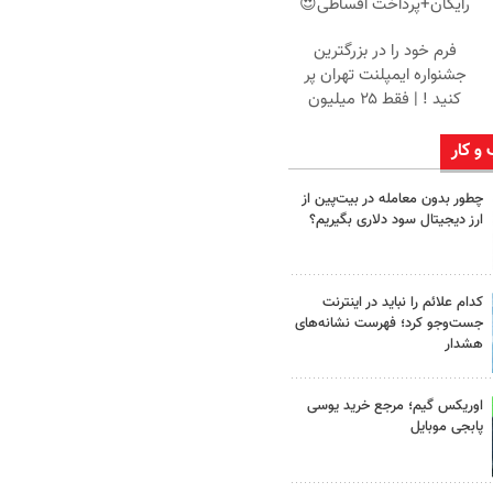
رایگان+پرداخت اقساطی😍
فرم خود را در بزرگترین
جشنواره ایمپلنت تهران پر
کنید ! | فقط ۲۵ میلیون
 و کار
چطور بدون معامله در بیت‌پین از
ارز دیجیتال سود دلاری بگیریم؟
کدام علائم را نباید در اینترنت
جست‌وجو کرد؛ فهرست نشانه‌های
هشدار
اوریکس گیم؛ مرجع خرید یوسی
پابجی موبایل