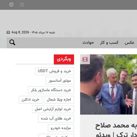
- شنبه ۱۷ مرداد ۱۴۰۵
Aug 8, 2026
عکس
کسب و کار
حوادث
وبگردی
خرید و فروش USDT
موتور آسانسور
خرید دستگاه ماساژور بلکر
اجاره ویلا شمال
خرید ادکلن
خرید لوازم آرایشی اصل
خرید طلای آب شده
به محمد صلاح
تصاویری از محل انفجار گاز د
مزایده خودرو
ر ترک | ویدئو
آبادان | ویدئو