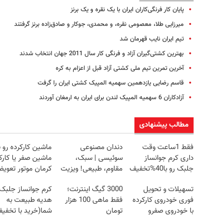
پایان کار فرنگی‌کاران ایران با یک نقره و یک برنز
میرزایی طلا، معصومی نقره، و محمدی، جوکار و صادق‌زاده برنز گرفتند
تیم ایران نایب قهرمان شد
بهترین کشتی‌گیران آزاد و فرنگی کار سال 2011 جهان انتخاب شدند
آخرین تمرین تیم ملی کشتی آزاد قبل از اعزام به کره
قاسم رضایی یازدهمین سهمیه المپیک کشتی ایران را گرفت
آزادکاران 6 سهمیه المپیک لندن برای ایران به ارمغان آوردند
مطالب پیشنهادی
فقط 1ساعت وقت
دندان مصنوعی
ماشین کارکرده رو ب
داری کرم جوانساز
سوئیسی | سبک،
ماشین صفر یا کارک
جلبک رو با40%تخفیف
مقاوم، طبیعی! ویزیت
کرمان موتور تعوی
بخری!
رایگان+پرداخت
کن ✅
تسهیلات و تحویل
3000 گیگ اینترنت؛
کرم جوانساز جلبک
اقساطی😍
فوری خودروی کارکرده
فقط ماهی 100 هزار
هدیه طبیعت به
با خودروی صفرو
تومان
شما(خرید با تخفی