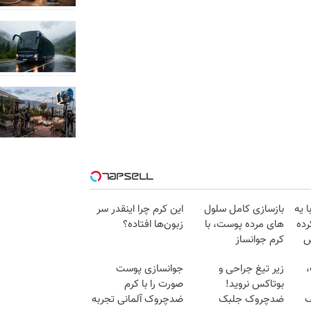
ا یه
بازسازی کامل سلول
این کرم چرا اینقدر سر
رده
های مرده پوست، با
زبون‌ها افتاده؟
ض
کرم جوانساز
جلبک(50% تخفیف)
،
زیر تیغ جراحی و
جوانسازی پوست
بوتاکس نروید!
صورت را با کرم
ف
ضدچروک جلبک
ضدچروک آلمانی تجربه