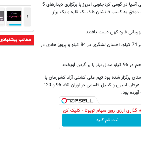
به گزارش فارس، بیست‌وپنجمین دوره رقابت‌های کشتی آزاد قهرمانی آسیا در گومی کره‌جنوبی امروز با برگزاری دیدارهای 5
وزن دوم به پایان رسید و نمایندگان کشورمان در پایان این مسابقات موفق به کسب 5 نشان طلا، یک نقره و یک برنز
‹
مطالب پیشنهادی
حسن رحیمی در 55 کیلو، مهدی تقوی در 66 کیلو، صادق گودرزی در 74 کیلو، احسان لشگری در 84 کیلو و پرویز هادی در
تان برگزار شده بود تیم ملی کشتی آزاد کشورمان با
یک مدال طلای احسان امینی در 84 کیلو و 3 نقره مصطفی آقاجانی، عرفان امیری و کمیل قاسمی در اوزان 60، 96 و 120
 گذاری ارزی روی سهام تویوتا - کلیک کن
ثبت نام کنید