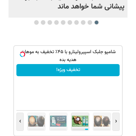
پیشانی شما خواهد ماند
بک!
شامپو جلبک اسپیرولینارو با ۴۵٪ تخفیف به موهات
هدیه بده
تخفیف ویژه!
›
‹