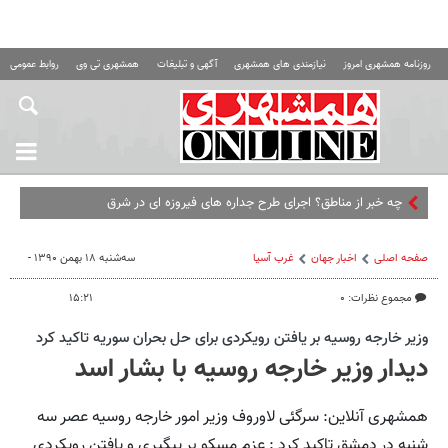
روزنامه همشهری امروز
نیازمندی های همشهری
آگهی و تبلیغات
همشهری تی وی
روابط عمومی ه
چه خبر از مناطق؟ اجرای طرح جداره های فیروزه ای در شرق تهران تا افت
صفحه اصلی
اخبار جهان
غرب آسیا
سه‌شنبه ۱۸ بهمن ۱۳۹۰ -
مجموع نظرات: ۰
۱۵:۲۱
وزیر خارجه روسیه بر یافتن رویكردی برای حل بحران سوریه تاكید كرد
دیدار وزیر خارجه روسیه با بشار اسد
همشهری آنلاین: سرگئی لاوروف وزیر امور خارجه روسیه عصر سه
شنبه در دمشق تاکید کرد : عزم مسکو بر پیگیری و یافتن رویکردی