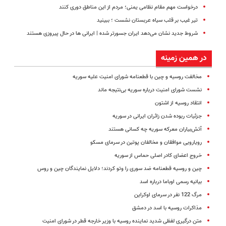
درخواست مهم مقام نظامی یمنی؛ مردم از این مناطق دوری کنند
تیر غیب بر قلب سیاه عربستان نشست ؛ ببینید
شروط جدید نشان می‌دهد ایران جسورتر شده | ایرانی ها در حال پیروزی هستند
در همین زمینه
مخالفت روسیه و چین با قطعنامه شورای امنیت علیه سوریه
نشست شورای امنیت درباره سوریه بی‌نتیجه ماند
انتقاد روسیه از اشتون
جزئیات ربوده شدن زائران ایرانی در سوریه
آتش‌بیاران معرکه سوریه چه کسانی هستند
رویارویی موافقان و مخالفان پوتین در سرمای مسکو
خروج اعضای کادر اصلی حماس از سوریه
چین و روسیه قطعنامه ضد سوری را وتو کردند؛ دلایل نمایندگان چین و روس
بیانیه رسمی اوباما درباره اسد
مرگ 122 نفر در سرمای اوکراین
مذاکرات روسیه با اسد در دمشق
متن درگیری لفظی شدید نماینده روسیه با وزیر خارجه قطر در شورای امنیت