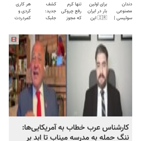
دندان
برای اولین
تنها کرم
کشف
هر کاری
میکنه
3برابر
هفته!!😍
فقط امروز
مصنوعی
بار در ایران
رفع چروکی
جدید:
کردی و
انگار20سال
میکنه50%تخفیف
حراج شد🔥
سوئیسی |
🇮🇷 این
که مجوز
جلبک
کمردردت
جوون شدی
🔥
پرداخت
سبک،
دکتر کرم
رسمی
اسپیرولینا
درمان نشد؟
🔥لینک
درب منزل
مقاوم،
ترمیم کننده
وزارت
پیری را
پر کردن
خرید
طبیعی!
23 روزه
بهداشت
متوقف می
پرسشنامه و
ویزیت
ساخت!
دارد
کند50%تخفیف
دریافت راه
رایگان+پرداخت
حل
اقساطی😍
کارشناس عرب خطاب به آمریکایی‌ها:
من
ننگ حمله به مدرسه میناب تا ابد بر
نی