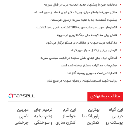
مخالفت چین با پیشنهاد جدید اتحادیه عرب در قبال سوریه
مفتی سوریه خواستار مبارزه و ریشه کن کردن فساد از سوی اسد شد
پیشنهاد قعطنامه جدید علیه سوریه از سوی عربستان
انفجارهای مهیب در حلب سوریه 200 کشته و زخمی به‌جا گذاشت
تلاش برای مذاکره به جای جنگ‌افروزی در سوریه
مذاکرات دولت سوریه و مخالفان در مسکو برگزار می شود
ناوهای ایرانی از کانال سوئز عبور کردند
آمادگی ایران برای ایفای نقش سازنده در فرایند سیاسی سوریه
چشم‌ها به مذاکرات دمشق دوخته شده است
انتخابات ریاست جمهوری روسیه آغاز شد
روایت شهید امیرعبداللهیان از بحران سوریه در صبح شام
مطالب پیشنهادی
این گیاه
بهترین
این کرم
ترمیم جای
دوربین
دریایی
پاوربانک با
جوانساز
زخم، بخیه
لامپی
پوستت رو
کمترین
کلاژن سازی
و سوختگی
چرخشی
طوری صاف
قیمت❗
پوست رو
فقط در 3
360 درجه