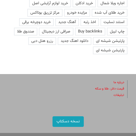
اجاره ویلا شمال
خرید ادکلن
خرید لوازم آرایشی اصل
خرید طلای آب شده
مزایده خودرو
مرکز تزریق بوتاکس
استند تسلیت
اخذ رتبه
آهنگ جدید
خرید دوچرخه برقی
چاپ لیبل
Buy backlinks
صرافی ارز دیجیتال
صندوق طلا
پارتیشن شیشه ای
دانلود اهنگ جدید
رزرو هتل دبی
پارتیشن شیشه ای
درباره ما
قیمت دلار، طلا و سکه
تبلیغات
نسخه دسکتاپ