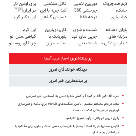
کرم ضدچروک
دوربین لامپی
قاتل سلامتی
برای اولین بار
جلبک،
چرخشی 360
کبد چربه با این
در ایران🇮🇷
جوانسازی
درجه فقط
دمنوش گیاهی
این دکتر کرم
طبیعی پوست
امروز حراج شد
کبدتو بیمه کن
ترمیم کننده 23
پایان دغدغه
شست و شوی
کاربردی‌ترین
این کرم
شما40%تخفیف
🔥 پرداخت
روزه ساخت!
هزینه های
چربی های کبد
پاوربانک با
گیاهی،مثل اتو
درب منزل
دندان پزشکی با
با نوشیدنی
مناسب‌ترین
چروکای پوستتو
پک سفید
گیاهی(55%تخفیف)
قیمت❗
صاف
کننده خانگی
میکنه!+تخفیف
پر بیننده‌ترین اخبار غرب آسیا
ویژه
دیدگاه خوانندگان امروز
پر بیننده‌ترین خبر امروز
حزب‌الله: فورا اقدام کنید | واکنش شدیداللحن به گستاخی اخیر اسرائیل
نباید در دام نتانیاهو بیفتیم | تأمین جنگنده‌های اف-۳۵ برای ترکیه و غنی‌سازی
اورانیوم در عربستان شکست ماست
رفیق دیروز الجولانی، رقیب امروز نتانیاهو
«درس سختی» در راه است | پاسخ به عربستان حتمی است و جایی برای مذاکره یا
دیپلماسی وجود ندارد