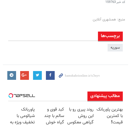
کد خبر
159763
منبع: همشهری آنلاین
برچسب‌ها
سوریه
مطالب پیشنهادی
بهترین پاوربانک
روند پیری رو با
کبد قوی و
پاوربانک
با کمترین
این روش
سالم با چند
شیائومی با
قیمت❗
گیاهی معکوس
گیاه خوش
تخفیف ویژه به
کن
طعم
مدت محدود🔥