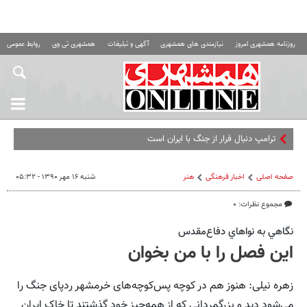
روزنامه همشهری امروز
نیازمندی های همشهری
آگهی و تبلیغات
همشهری تی وی
روابط عمومی ه
ترامپ دنبال فرار از جنگ با ایران است
صفحه اصلی
اخبار فرهنگی
هنر
شنبه ۱۶ مهر ۱۳۹۰ - ۰۵:۳۲
مجموع نظرات: ۰
نگاهي به نواهاي دفاع‌مقدس
این فصل را با من بخوان
زهره نیلی: هنوز هم در کوچه پس‌کوچه‌های خرمشهر ردپای جنگ را
می‌شود دید و بزرگمردانی که از همه‌چیز خود گذشتند تا خاک ایران