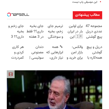
این موسیقی پاپ نیست
مطالب پیشنهادی
مجموعه 47
برای اولین
ترمیم جای
جای بخیه
جای زخم و
عددی دریل
بار در ایران
زخم، بخیه
داری؟؟ فقط
بخیه
پیچ گوشتی
🇮🇷 این
و سوختگی
در 3 هفته
داری؟؟ 3
شارژی
دکتر کرم
فقط در 3
ترمیمش
هفته‌ای
دریل و پیچ
والکس:
🔧 همه
دندان
هر کاری
(تخفیف به
ترمیم کننده
هفته!!😍
کن!😍
محوش کن!
گوشتی
بازار امن
ابزارهایی که
مصنوعی
کردی و
مدت
23 روزه
همه‌کاره با
برای خرید و
نیاز داری،
سوئیسی |
کمردردت
محدود)
ساخت!
گیربکس
فروش
توی یه کیف
سبک،
درمان نشد؟
هوشمند ⚙️
دارایی‌های
جمع شده!
مقاوم،
پر کردن
(نصف
دیجیتال
تخفیف به
طبیعی!
پرسشنامه و
قیمت بازار
مدت
ویزیت
دریافت راه
🔥)
محدود
رایگان+پرداخت
حل
اقساطی😍