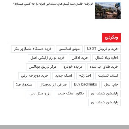
لو رفت! فضای سبز فیلم های سینمایی ایران را چه کسی میسازد؟
وبگردی
خرید و فروش USDT
موتور آسانسور
خرید دستگاه ماساژور بلکر
اجاره ویلا شمال
خرید ادکلن
خرید لوازم آرایشی اصل
خرید طلای آب شده
مزایده خودرو
مرکز تزریق بوتاکس
استند تسلیت
اخذ رتبه
آهنگ جدید
خرید دوچرخه برقی
چاپ لیبل
Buy backlinks
صرافی ارز دیجیتال
صندوق طلا
پارتیشن شیشه ای
دانلود اهنگ جدید
رزرو هتل دبی
پارتیشن شیشه ای