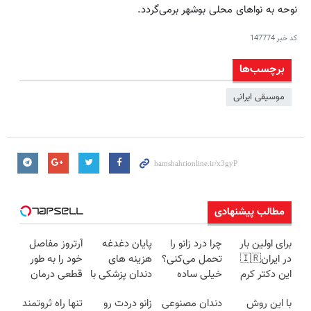
نوحه به نواهای محلی بوشهر برمی‌گردد.
کد خبر
147774
برچسب‌ها
موسیقی ایرانی
مطالب پیشنهادی
برای اولین بار
چرا درد زانو را
پایان دغدغه
آرتروز مفاصل
در ایران🇮🇷
تحمل می‌کنی؟
هزینه های
خود را به طور
این دکتر کرم
خیلی ساده
دندان پزشکی با
قطعی درمان
ترمیم کننده 23
درمنزل
پک سفید
کنید!
با این روش
دندان مصنوعی
زانو دردت رو
تنها راه ثروتمند
روزه ساخت!
درمانش کن
کننده خانگی
◗پرسش‌نامه◖