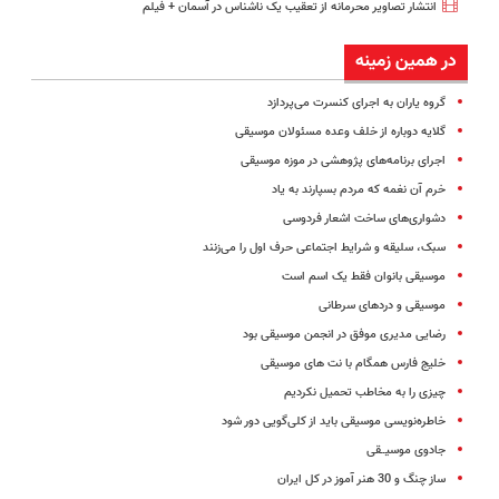
انتشار تصاویر محرمانه از تعقیب یک ناشناس در آسمان + فیلم
در همین زمینه
گروه یاران به اجرای کنسرت می‌پردازد
گلایه دوباره از خلف وعده مسئولان موسیقی
اجرای برنامه‌های پژوهشی در موزه موسیقی
خرم آن نغمه که مردم بسپارند به یاد
دشواری‌های ساخت اشعار فردوسی
سبک، سلیقه و شرایط اجتماعی حرف اول را می‌زنند
موسیقی بانوان فقط یک اسم است
موسیقی و دردهای سرطانی
رضایی مدیری موفق در انجمن موسیقی بود
خلیج ‌فارس همگام با نت های موسیقی
چیزی را به مخاطب تحمیل نکردیم
خاطره‌نویسی موسیقی باید از کلی‌گویی دور شود
جادوی موسیــقی
ساز چنگ و 30 هنر آموز در کل ایران