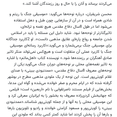
می‌کردند برساند و آنان را با حال و روز رزمندگان آشنا کند.»
محسن شریفیان، درباره نوحه‌ها می‌گوید: «موسیقی جنگ با ریتم و
شادی همراه است و در آن از سازهایی چون طبل و دهل استفاده
می‌شود اما در طول 8‌سال دفاع مقدس هیچ نغمه و ترانه‌ای،
تاثیرگذارتر از نوحه‌ها نبود. شاید دلیل این مسئله را باید در اسلامی
شدن جامعه و رواج پاره‌ای علایق مذهبی دانست». او 2کاربرد جداگانه
برای موسیقی جنگ برمی‌شمارد و می‌گوید:«کاربرد رسانه‌ای موسیقی
جنگ با کاربرد عملی آن متفاوت است و هیچ‌کس نمی‌تواند منکر تاثیر
صادق آهنگران بر رزمنده‌ها شود.» نویسنده کتاب «اهل‌ماتم» با اشاره
به تاثیر نغمه‌های محلی بر نوحه‌های دوران جنگ می‌گوید:یکی از
نوحه‌های معروف 8سال دفاع مقدس، «ممدنبودی ببینی» با صدای
غلام کویتی‌پور است. این نوحه از یک ملودی مذهبی مطرح در بوشهر
گرفته شده که در ایام محرم و صفر خوانده می‌شده و گواه این مدعا،
بخش‌هایی از فیلم مستند ناصرتقوایی با نام «اربعین» است؛ فیلمی
که جهانبخش کردی‌زاده معروف به بخشور را به ایرانیان معرفی کرد و
این موسیقی محلی را به آنها و از جمله کویتی‌پور شناساند.«ممدنبودی
ببینی» را کویتی‌پور و مسعود کرامتی خواندند و رادیو و تلویزیون بارها
و بارها آن را پخش کردند اما شاید کمتر کسی بداند که ملودی این