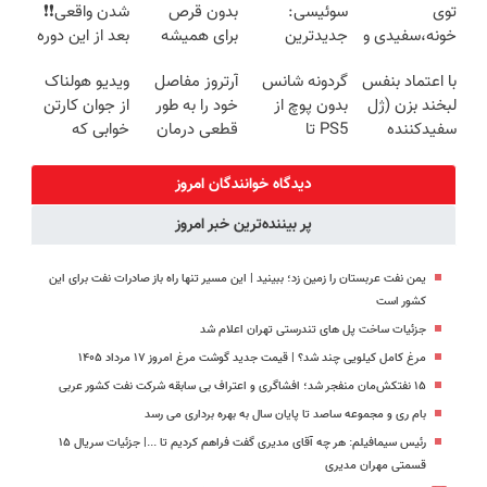
توی
سوئیسی:
بدون قرص
شدن واقعی❗❗
خونه،سفیدی و
جدیدترین
برای همیشه
بعد از این دوره
زیبایی دندوناتو
فناوری اروپا،
خوب کن! (قدم
تو خواب هم
با اعتماد بنفس
گردونه شانس
آرتروز مفاصل
ویدیو هولناک
برگردون
سبک و مقاوم |
اول،
پول در بیار😍
لبخند بزن (ژل
بدون پوچ از
خود را به طور
از جوان کارتن
(40%off)
پرداخت قسطی
پرسش‌نامه)
سفیدکننده
PS5 تا
قطعی درمان
خوابی که
دندان40%تخفیف)
آیفون17 و بیت
کنید!
میلیاردر شد.
کوین 🔥
◂پرسش‌نامه▸
آموزش رایگان
دیدگاه خوانندگان امروز
پر بیننده‌ترین خبر امروز
یمن نفت عربستان را زمین زد؛ ببینید | این مسیر تنها راه باز صادرات نفت برای این
کشور است
جزئیات ساخت پل های تندرستی تهران اعلام شد
مرغ کامل کیلویی چند شد؟ | قیمت جدید گوشت مرغ امروز ۱۷ مرداد ۱۴۰۵
۱۵ نفتکش‌مان منفجر شد؛ افشاگری و اعتراف بی سابقه شرکت نفت کشور عربی
بام ری و مجموعه ساصد تا پایان سال به بهره برداری می رسد
رئیس سیمافیلم: هر چه آقای مدیری گفت فراهم کردیم تا ...| جزئیات سریال ۱۵
قسمتی مهران مدیری