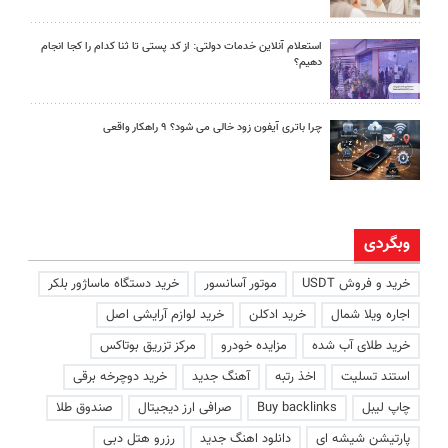
استعلام آنلاین خدمات دولتی: از کد پستی تا ثنا کدام را کجا انجام
دهیم؟
چرا باتری آیفون زود خالی می شود؟ ۹ راهکار واقعی
وبگردی
خرید و فروش USDT
موتور آسانسور
خرید دستگاه ماساژور بلکر
اجاره ویلا شمال
خرید ادکلن
خرید لوازم آرایشی اصل
خرید طلای آب شده
مزایده خودرو
مرکز تزریق بوتاکس
استند تسلیت
اخذ رتبه
آهنگ جدید
خرید دوچرخه برقی
چاپ لیبل
Buy backlinks
صرافی ارز دیجیتال
صندوق طلا
پارتیشن شیشه ای
دانلود اهنگ جدید
رزرو هتل دبی