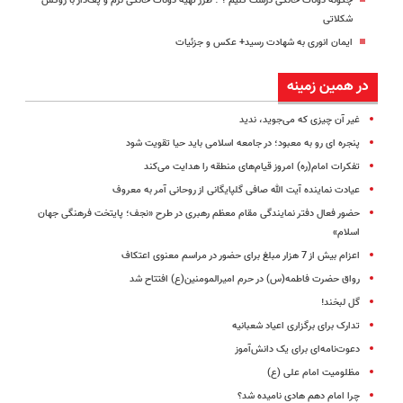
چگونه دونات خانگی درست کنیم ؟ ؛ طرز تهیه دونات خانگی نرم و پف‌دار با روکش
شکلاتی
ایمان انوری به شهادت رسید+ عکس و جزئیات
در همین زمینه
غیر آن چیزی که می‌جوید، ندید
پنجره ای رو به معبود؛ در جامعه اسلامی باید حیا تقویت شود
تفکرات امام(ره) امروز قیام‌های منطقه را هدایت می‌کند
عیادت نماینده آیت الله صافی گلپایگانی از روحانی آمر به معروف
حضور فعال دفتر نمایندگی مقام معظم رهبری در طرح «نجف؛ پایتخت فرهنگی جهان
اسلام»
اعزام بیش از 7 هزار مبلغ برای حضور در مراسم معنوی اعتکاف
رواق حضرت فاطمه(س) در حرم امیرالمومنین(ع) افتتاح شد
گل لبخند!
تدارک برای برگزاری اعیاد شعبانیه
دعوت‌نامه‌ای برای یک دانش‌آموز
مظلومیت امام علی (ع)
چرا امام دهم هادی نامیده شد؟