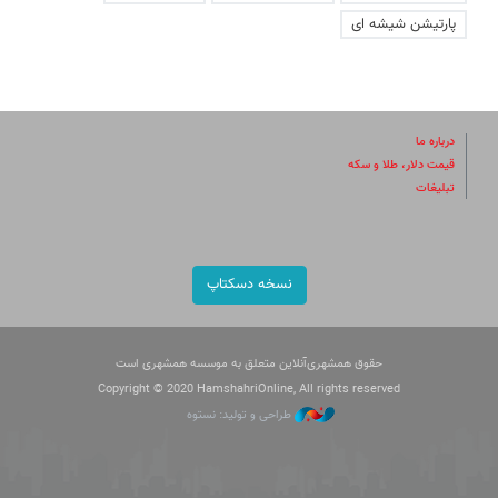
پارتیشن شیشه ای
درباره ما
قیمت دلار، طلا و سکه
تبلیغات
نسخه دسکتاپ
حقوق همشهری‌آنلاین متعلق به موسسه همشهری است
Copyright © 2020 HamshahriOnline, All rights reserved
طراحی و تولید: نستوه