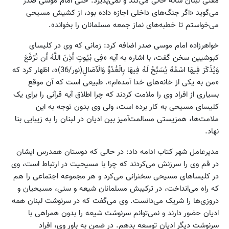
مفتی لبنان شانه خالی می‌کند و نمی‌پذیرد. حتی امام موسی صدر
می‌گوید «اگر جنگ‌های داخلی اجازه داده بود، از کشیش مسیحی
می‌خواستم تا خطبه‌های نماز جمعه مسلمانان را بخواند».
خواهرزاده امام موسی صدر اضافه کرد: زمانی که وی در کلیسای
کبوشیین سخن گفت، با اشاره به آیه «فِی بُیُوتٍ أَذِنَ اللَّهُ أَن تُرْفَعَ
وَیُذْکَرَ فِیهَا اسْمُهُ یُسَبِّحُ لَهُ فِیهَا بِالْغُدُوِّ وَالْآصَالِ(نور/36)»، اظهار کرد که
«من به یکی از خانه‌های خدا آمده‌ام». طبیعی است که آن موقع
بسیاری از افراد وی را ملامت کردند که چرا اطلاق آیه قرآنی را برای یک
کلیسای مسیحی به کار برده است، ولی وی بدون توجه به این
ملامت‌ها، همزیستی مسالمت‌آمیز بین ادیان در لبنان را به زیبایی بنا
نهاد.
مدیرعامل شهر کتاب ادامه داد: در حالی که دوستان همدرس ایشان
در قم وی را سرزنش می‌کردند که چرا با مسیحیت در ارتباط است، وی
در کلیساهای مسیحی سخنرانی می‌کرد و هر مجموعه اجتماعی را هم
که راه می‌انداخت، در ترکیبش مسلمانان شیعه و سنی، مسیحیان و
دروزی‌ها را شریک می‌دانست. وی می‌گفت که در سرنوشت لبنان همه
ادیان حضور دارند و نمی‌توانم سرنوشت شیعه را بدون همراهی با
سرنوشت دیگر ادیان توسعه بدهم. در ضمن به باور وی، افراد