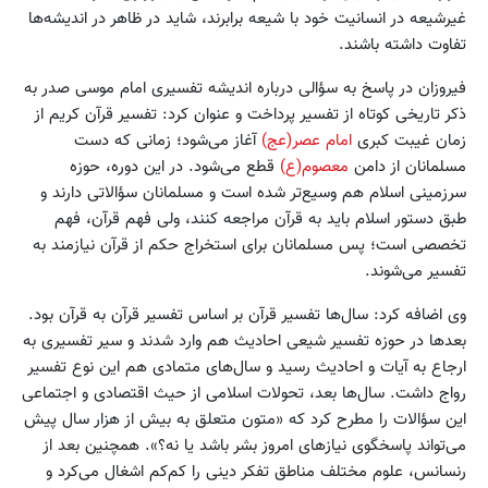
غیرشیعه در انسانیت خود با شیعه برابرند، شاید در ظاهر در اندیشه‌ها
تفاوت داشته باشند.
فیروزان در پاسخ به سؤالی درباره اندیشه تفسیری امام موسی صدر به
ذکر تاریخی کوتاه از تفسیر پرداخت و عنوان کرد: تفسیر قرآن کریم از
زمان غیبت کبری
امام عصر(عج)
آغاز می‌شود؛ زمانی که دست
مسلمانان از دامن
معصوم(ع)
قطع می‌شود. در این دوره، حوزه
سرزمینی اسلام هم وسیع‌تر شده است و مسلمانان سؤالاتی دارند و
طبق دستور اسلام باید به قرآن مراجعه کنند، ولی فهم قرآن، فهم
تخصصی است؛ پس مسلمانان برای استخراج حکم از قرآن نیازمند به
تفسیر می‌شوند.
وی اضافه کرد: سال‌ها تفسیر قرآن بر اساس تفسیر قرآن به قرآن بود.
بعدها در حوزه تفسیر شیعی احادیث هم وارد شدند و سیر تفسیری به
ارجاع به آیات و احادیث رسید و سال‌های متمادی هم این نوع تفسیر
رواج داشت. سال‌ها بعد، تحولات اسلامی از حیث اقتصادی و اجتماعی
این سؤالات را مطرح کرد که «متون متعلق به بیش از هزار سال پیش
می‌تواند پاسخگوی نیازهای امروز بشر باشد یا نه؟». همچنین بعد از
رنسانس، علوم مختلف مناطق تفکر دینی را کم‌کم اشغال می‌کرد و