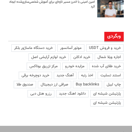
امین امینی با اندرز مسیر تازه‌ای برای آموزش شخصی‌سازی‌شده ایجاد
کرد
وبگردی
خرید و فروش USDT
موتور آسانسور
خرید دستگاه ماساژور بلکر
اجاره ویلا شمال
خرید ادکلن
خرید لوازم آرایشی اصل
خرید طلای آب شده
مزایده خودرو
مرکز تزریق بوتاکس
استند تسلیت
اخذ رتبه
آهنگ جدید
خرید دوچرخه برقی
چاپ لیبل
Buy backlinks
صرافی ارز دیجیتال
صندوق طلا
پارتیشن شیشه ای
دانلود اهنگ جدید
رزرو هتل دبی
پارتیشن شیشه ای