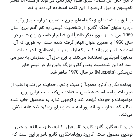
با این حال این نتیجه گیری هنوز چیز کمی می‌گوید از اینکه آیا هانتر
تامپسون یا بیل کاردسو از این کلمه استفاده کرده‌اند یا نه.
بر طبق یاداشت‌های زندگینامه‌ای جرج جانسون درباره جیمز بوکر،
درباره عنوان آهنگ "گانزو" از شخصیت فیلمی به نام "آدم پررو" سال
1960 می‌آید. از سوی دیگر ظاهراً این فیلم از داستان اِون هانتر در
سال 1956 با همین عنوان الهام گرفته شده است، به طوری که آن
اسطوره باقی می‌ماند کسی که اولین بار این اصطلاح را در ادبیات
محاوره آمریکایی استفاده می‌کند. با این حال آن همزمان به نظر می
رسد که این شخصیت یعنی گانزو بزرگ اولین بار در فیلم های
عروسکی (Muppets) در سال 1970 ظاهر شد.
روزنامه نگاری گانزو معمولاً از سبک واقعی حمایت می‌کند و اغلب از
تجربیات و احساسات شخصی استفاده می‌کند تا محتوایی برای
موضوعات و حوادث فراهم کند و توجهی ندارد به محصول چاپ شده
منظم که مطلوب رسانه روزنامه است و برای رویکرد شجاعانه تلاش
می‌کند.
در روزنامه‌نگاری گانزو کاربرد نقل قول، کنایه، طنز، مبالغه، و حتی
توهین معمول است. کاربرد روزنامه‌نگاری گانزو ناظر بر این است که