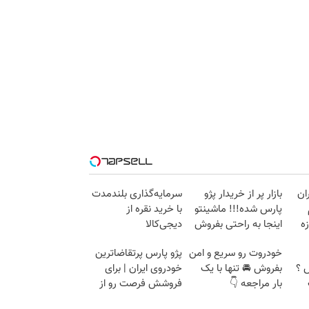
ران
بازار پر از خریدار پژو
سرمایه‌گذاری بلندمدت
پارس شده!!! ماشینتو
با خرید نقره از
 23 روزه
اینجا به راحتی بفروش
دیجی‌کالا
خودروت رو سریع و امن
پژو پارس پرتقاضاترین
 ؟
بفروش 🚘 تنها با یک
خودروی ایران | برای
بار مراجعه 👇
فروشش فرصت رو از
دست نده!