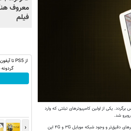
معروف هنگ
فیلم
گردونه شانس بدون پوچ از PS5 تا آیفون17
گوشی نوکیا 105 با 1,500,000 تخفیف
استثنائی به مدت محدود🔥
گردونه 
سفارش بده!
لت شاید به سال ۱۹۷۱ در شرکت زیراکس برگردد. یکی از اولین کامپیوترهای تبلتی که وارد
روبرو شد.
‹
اکنون با پیشرفت‌های چشمگیر در ساخت باتری‌های سبک‌تر، نمایشگرهای دقیق‌تر و وجود شبکه موبایل ۳G و ۴G این