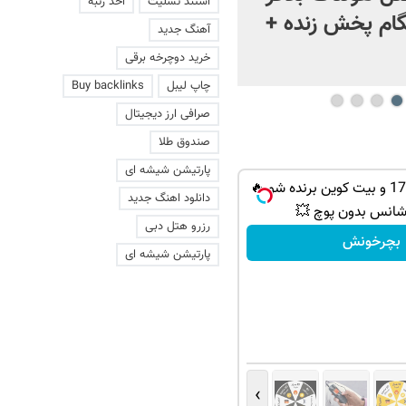
استند تسلیت
اخذ رتبه
ام پخش زنده +
آهنگ جدید
خرید دوچرخه برقی
چاپ لیبل
Buy backlinks
صرافی ارز دیجیتال
صندوق طلا
پارتیشن شیشه ای
از PS5 تا آیفون17 و بیت کوین برنده شو 🔥
دانلود اهنگ جدید
شانس بدون پوچ 💥
رزرو هتل دبی
بچرخونش
پارتیشن شیشه ای
›