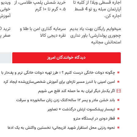
اجاره‌ قسطی ویلا! از کلبه تا
خرید شمش پلمپ طلاسی، از
ویدیو 
آپارتمان مبله رو تو 4 قسط
۰.۵ گرم تا ۱۰ گرم
خوابی 
اجاره کن.
آموزش 
میخوایم رایگان بهت یاد بدیم
سرمایه گذاری امن با طلا و
چجوری پولدارشی! باور نداری
نقره دیجی کالا
صفر پ
امتحانش مجانیه
دیدگاه خوانندگان امروز
چگونه دونات خانگی درست کنیم ؟ ؛ طرز تهیه دونات خانگی نرم و پف‌دار ب
امین امینی با اندرز مسیر تازه‌ای برای آموزش شخصی‌سازی‌شده ایجاد کرد
اگر یک‌بار دیگر ایران به ما حمله کند فلج می شویم
باند خشن مادر و پسر ۱۲ ساله؛‌کتک زدن زنان‌ سالخورده و سرقت
تیمسار پیشکسوت ارتش درگذشت + تصاویر
قطار دودی در ایستگاه مترو
نحوه ردزنی محل استقرار شهید لاریجانی؛ نخستین واکنش به یک ادعا