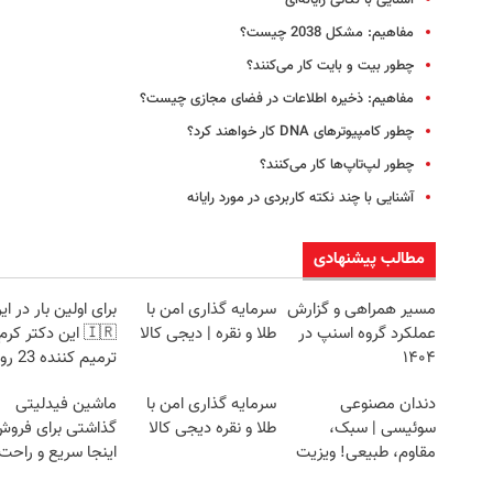
مفاهیم: مشکل 2038 چیست؟
چطور بیت و بایت کار می‌کنند؟
مفاهیم: ذخیره اطلاعات در فضای مجازی چیست؟
چطور کامپیوتر‌های DNA کار خواهند کرد؟
چطور لپ‌تاپ‌ها کار می‌کنند؟
آشنایی با چند نکته کاربردی در مورد رایانه‌
مطالب پیشنهادی
مسیر همراهی و گزارش
سرمایه گذاری امن با
برای اولین بار در ای
عملکرد گروه اسنپ در
طلا و نقره | دیجی کالا
🇮🇷 این دکتر کرم
۱۴۰۴
ترمیم کننده
ساخت!
دندان مصنوعی
سرمایه گذاری امن با
ماشین فیدلیتی
سوئیسی | سبک،
طلا و نقره دیجی کالا
گذاشتی برای فروش
مقاوم، طبیعی! ویزیت
اینجا سریع و راحت
رایگان+پرداخت
بفروش