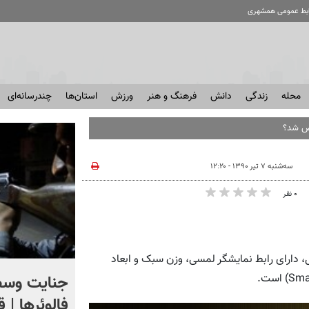
ابط عمومی همشهری
محله
زندگی
دانش
فرهنگ و هنر
ورزش
استان‌ها
چندرسانه‌ای
خص شد؟
سه‌شنبه ۷ تیر ۱۳۹۰ - ۱۲:۲۰
۰ نفر
ر شخصی قابل حمل، دارای رابط نمایشگر لمسی، وزن سبک و ابعاد
اگر یک‌بار دیگر ایران به ما
جنایت وسط
حمله کند فلج می شویم
فالوئرها | 