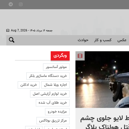
- جمعه ۱۶ مرداد ۱۴۰۵
Aug 7, 2026
عکس
کسب و کار
حوادث
وبگردی
موتور آسانسور
خرید دستگاه ماساژور بلکر
اجاره ویلا شمال
خرید ادکلن
خرید لوازم آرایشی اصل
خرید طلای آب شده
مزایده خودرو
 لایو جلوی چشم
صحنه ای نادر از حیات وح
مرکز تزریق بوتاکس
قتل هولناک بلاگر
ایران در سبلان + فیلم