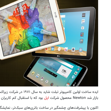
PS5 و آیفون17 از گردونه شانس جایزه بگیر
🎁
و بیت کوین 🔥
بچرخونش
بچرخونش
ایده ساخت اولین کامپیوتر تب
بازار شد Newton محصول شرکت
اپل
بود که با استقبال کم کاربران 