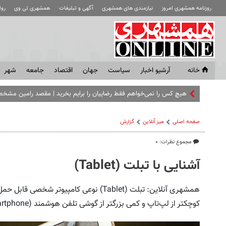
روزنامه همشهری امروز
نیازمندی های همشهری
آگهی و تبلیغات
همشهری تی وی
رو
خانه
آرشیو اخبار
سياست
جهان
اقتصاد
جامعه
شهر
هیچ کس را نمی‌خواهم فقط رضاییان را برایم بخرید | مقصد رامین مش
صفحه اصلی
میز آنلاین
گزارش
مجموع نظرات: ۰
آشنایی با تبلت (Tablet)
همشهری آنلاین: تبلت (Tablet) نوعی کامپیوت
کوچکتر از لپ‌تاپ و کمی بزرگتر از گوشی تلفن هوشمند (Smartphone) است.