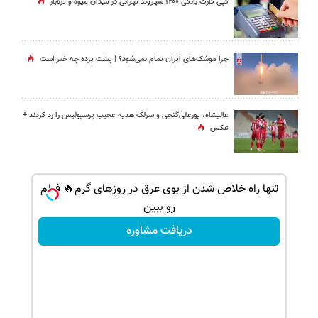
کپی کارت بانکی ۱۲۰۰ شهروند تهرانی در میدان میوه و تره‌بار
چرا موشک‌های ایران تمام نمی‌شود؟ | پشت پرده چه خبر است
عالیشاه، پورعلی‌گنجی و سرلک هدیه عجیب پرسپولیس را رد کردند +
عکس
یلو چربی میسوزونی
تنها راه خلاص شدن از بوی عرق در روزهای گرم🔥 فیلم
رو ببین
دریافت مشاوره