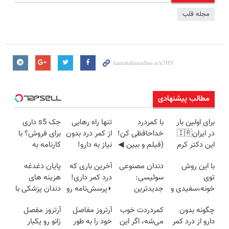
مجله قلب
مطالب پیشنهادی
برای اولین بار
با کمردرد
تنها راه رهایی
جک s5 داری
در ایران🇮🇷
خداحافظی کن!
از کمر درد بدون
برای فروش؟ با
این دکتر کرم
(فیلم و ببین ◀
نیاز به دارو!
کارنامه به
ترمیم کننده 23
پرسش‌نامه رو
(◂پرسش‌نامه)
بهترین قیمت
با این روش
دندان مصنوعی
آخرین باری که
پایان دغدغه
روزه ساخت!
پرکن)
بفروش!
توی
سوئیسی:
درد کمر داری!
هزینه های
خونه،سفیدی و
جدیدترین
◗پرسش‌نامه رو
دندان پزشکی با
زیبایی دندوناتو
فناوری اروپا،
پر کن◖
پک سفید
چگونه بدون
کمردردت خوب
آرتروز مفاصل
آرتروز مفصل
برگردون
سبک و مقاوم |
کننده خانگی
دارو از درد کمر
می‌شه، اگر این
خود را به طور
زانو رو یکبار
(40%off)
پرداخت قسطی