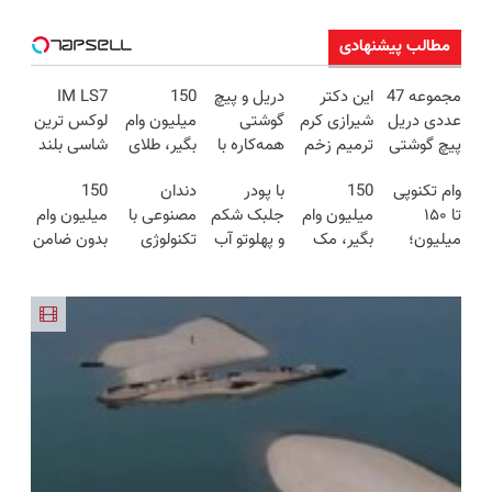
مطالب پیشنهادی
مجموعه 47
این دکتر
دریل و پیچ
150
IM LS7
عددی دریل
شیرازی کرم
گوشتی
میلیون وام
لوکس ترین
پیچ گوشتی
ترمیم زخم
همه‌کاره با
بگیر، طلای
شاسی بلند
شارژی
ایرانی را
گیربکس
آب شده و
برقی ایران
وام تکنوپی
150
با پودر
دندان
150
(تخفیف به
ساخت!!!
هوشمند ⚙️
زینتی بخر
تا ۱۵۰
میلیون وام
جلبک شکم
مصنوعی با
میلیون وام
مدت
(نصف
میلیون؛
بگیر، مک
و پهلوتو آب
تکنولوژی
بدون ضامن
محدود)
قیمت بازار
بدون
بوک بخر | با
کن و مانکن
دیجیتال
با یک چک
🔥)
ضامن،
یک برگ
شو(تخفیف
سوئیسی
برای خرید
بدون دردسر
چک
تا امشب)
🇨🇭
گوشی