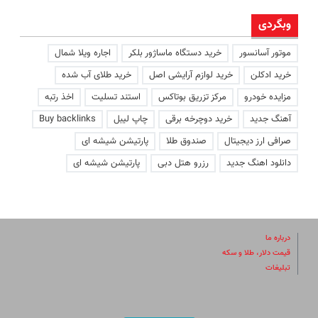
وبگردی
موتور آسانسور
خرید دستگاه ماساژور بلکر
اجاره ویلا شمال
خرید ادکلن
خرید لوازم آرایشی اصل
خرید طلای آب شده
مزایده خودرو
مرکز تزریق بوتاکس
استند تسلیت
اخذ رتبه
آهنگ جدید
خرید دوچرخه برقی
چاپ لیبل
Buy backlinks
صرافی ارز دیجیتال
صندوق طلا
پارتیشن شیشه ای
دانلود اهنگ جدید
رزرو هتل دبی
پارتیشن شیشه ای
درباره ما
قیمت دلار، طلا و سکه
تبلیغات