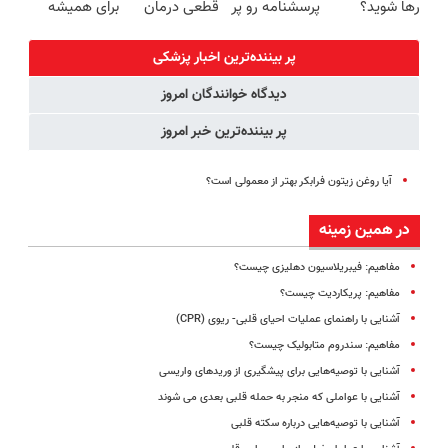
رها شوید؟
پرسشنامه رو پر
قطعی درمان
برای همیشه
(◂پرسش‌نامه
کنی!!
کنید!
درمان کن!
رو پرکن)
◗پرسش‌نامه◖
◗پرسش‌نامه◖
پر بیننده‌ترین اخبار پزشکی
دیدگاه خوانندگان امروز
پر بیننده‌ترین خبر امروز
آیا روغن زیتون فرابکر بهتر از معمولی است؟
در همین زمینه
مفاهیم: فیبریلاسیون دهلیزی چیست؟
مفاهیم: پریکاردیت چیست؟
آشنایی با راهنمای عملیات احیای قلبی- ریوی (CPR)
مفاهیم: سندروم متابولیک چیست؟
آشنایی با توصیه‌هایی برای پیشگیری از وریدهای واریسی
آشنایی با عواملی که منجر به حمله قلبی بعدی می شوند
آشنایی با توصیه‌هایی درباره سکته قلبی