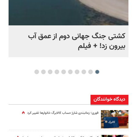
ماه +
کشتی‌ جنگ جهانی دوم از عمق آب
اف
بیرون زد! + فیلم
ما
دیدگاه خوانندگان
فوری؛ زمانبندی‌ شارژ حساب کالابرگ خانوارها تغییر کرد