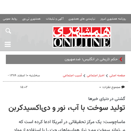
روزنامه همشهری امروز
نیازمندی های همشهری
آگهی و تبلیغات
همشهری تی وی
روابط عمومی ه
حکم تاریخی در انگلیس؛ ضدصهیونیسم» بودن
صفحه اصلی
اخبار اجتماعی
آسیب اجتماعی
سه‌شنبه ۱۰ اسفند ۱۳۸۹ -
مجموع نظرات: ۰
۱۵:۰۲
گشتی در دنیای خبرها
تولید سوخت با آب، نور و دی‌اکسیدکربن
ماساچوست: یک مرکز تحقیقاتی در آمریکا ادعا کرده است که
می‌تواند سوخت مورد نیاز هواپیماهای جت را با استفاده از مواد