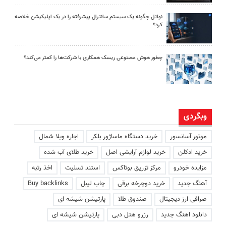
نواتل چگونه یک سیستم سانترال پیشرفته را در یک اپلیکیشن خلاصه
کرد؟
چطور هوش مصنوعی ریسک همکاری با شرکت‌ها را کمتر می‌کند؟
وبگردی
موتور آسانسور
خرید دستگاه ماساژور بلکر
اجاره ویلا شمال
خرید ادکلن
خرید لوازم آرایشی اصل
خرید طلای آب شده
مزایده خودرو
مرکز تزریق بوتاکس
استند تسلیت
اخذ رتبه
آهنگ جدید
خرید دوچرخه برقی
چاپ لیبل
Buy backlinks
صرافی ارز دیجیتال
صندوق طلا
پارتیشن شیشه ای
دانلود اهنگ جدید
رزرو هتل دبی
پارتیشن شیشه ای