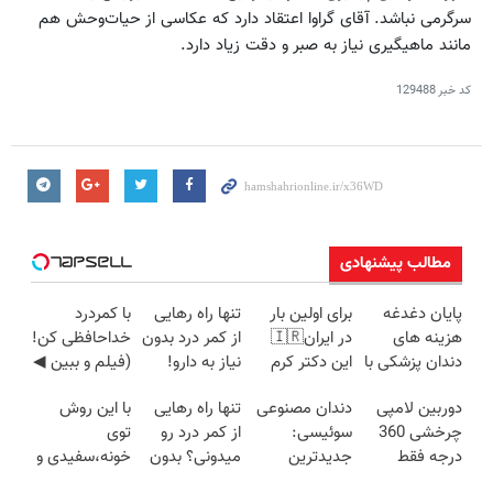
سرگرمی نباشد. آقای گراوا اعتقاد دارد که عکاسی از حیات‌وحش هم
مانند ماهیگیری نیاز به صبر و دقت زیاد دارد.
کد خبر
129488
مطالب پیشنهادی
پایان دغدغه
برای اولین بار
تنها راه رهایی
با کمردرد
هزینه های
در ایران🇮🇷
از کمر درد بدون
خداحافظی کن!
دندان پزشکی با
این دکتر کرم
نیاز به دارو!
(فیلم و ببین ◀
پک سفید
ترمیم کننده 23
(◂پرسش‌نامه)
پرسش‌نامه رو
دوربین لامپی
دندان مصنوعی
تنها راه رهایی
با این روش
کننده خانگی
روزه ساخت!
پرکن)
چرخشی 360
سوئیسی:
از کمر درد رو
توی
درجه فقط
جدیدترین
میدونی؟ بدون
خونه،سفیدی و
امروز حراج شد
فناوری اروپا،
نیاز به دارو!
زیبایی دندوناتو