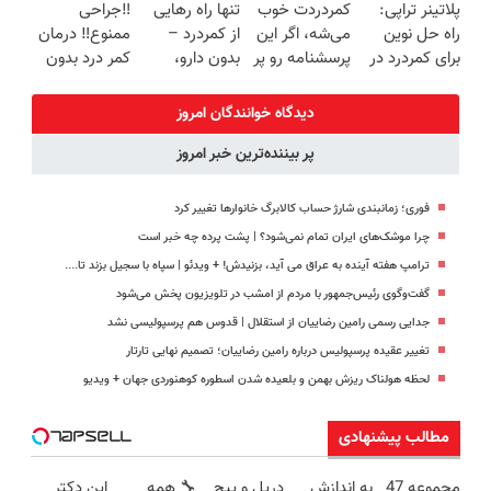
پلاتینر تراپی:
کمردردت خوب
تنها راه رهایی
‼️جراحی
🔥 پرداخت
سبک و مقاوم |
(◂پرسش‌نامه)
برگردون
راه حل نوین
می‌شه، اگر این
از کمردرد –
ممنوع‼️ درمان
درب منزل
پرداخت قسطی
(40%off)
برای کمردرد در
پرسشنامه رو پر
بدون دارو،
کمر درد بدون
منزل شما
کنی!!
بدون جراحی!
جراحی و دوره
«فرم پر کن»
نقاهت
دیدگاه خوانندگان امروز
پر بیننده‌ترین خبر امروز
فوری؛ زمانبندی‌ شارژ حساب کالابرگ خانوارها تغییر کرد
چرا موشک‌های ایران تمام نمی‌شود؟ | پشت پرده چه خبر است
ترامپ هفته آینده به عراق می آید، بزنیدش! + ویدئو | سپاه با سجیل بزند تا....
گفت‌وگوی رئیس‌جمهور با مردم از امشب در تلویزیون پخش می‌شود
جدایی رسمی رامین رضاییان از استقلال | قدوس هم پرسپولیسی نشد
تغییر عقیده پرسپولیس درباره رامین رضاییان؛ تصمیم نهایی تارتار
لحظه هولناک ریزش بهمن و بلعیده شدن اسطوره کوهنوردی جهان + ویدیو
مطالب پیشنهادی
مجموعه 47
به اندازش
دریل و پیچ
🔧 همه
این دکتر