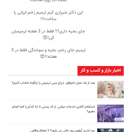
کننده 23 روزه ساخت!
این دکتر شیرازی کرم ترمیم زخم ایرانی را
ساخت!!!
جای بخیه داری؟؟ فقط در 3 هفته ترمیمش
کن!😍
ترمیم جای زخم، بخیه و سوختگی فقط در 3
هفته!!😍
اخبار بازار و کسب و کار
بعد از یک عمل ناموفق، جراح بینی ترمیمی را چگونه انتخاب کنیم؟
استعلام آنلاین خدمات دولتی: از کد پستی تا ثنا کدام را کجا انجام
دهیم؟
چرا باتری آیفون زود خالی می شود؟ ۹ راهکار واقعی