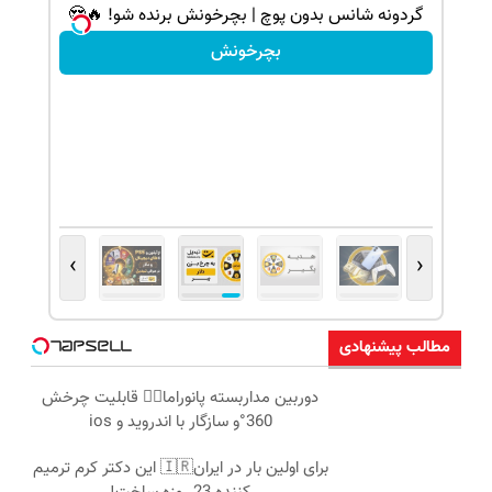
گردونه شانس بدون پوچ | بچرخونش برنده شو! 🔥😍
بچرخونش
›
‹
مطالب پیشنهادی
دوربین مداربسته پانوراما👈🏻 قابلیت چرخش
360°و سازگار با اندروید و ios
برای اولین بار در ایران🇮🇷 این دکتر کرم ترمیم