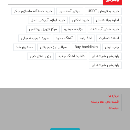
خرید و فروش USDT
موتور آسانسور
خرید دستگاه ماساژور بلکر
اجاره ویلا شمال
خرید ادکلن
خرید لوازم آرایشی اصل
خرید طلای آب شده
مزایده خودرو
مرکز تزریق بوتاکس
استند تسلیت
اخذ رتبه
آهنگ جدید
خرید دوچرخه برقی
چاپ لیبل
Buy backlinks
صرافی ارز دیجیتال
صندوق طلا
پارتیشن شیشه ای
دانلود اهنگ جدید
رزرو هتل دبی
پارتیشن شیشه ای
درباره ما
قیمت دلار، طلا و سکه
تبلیغات