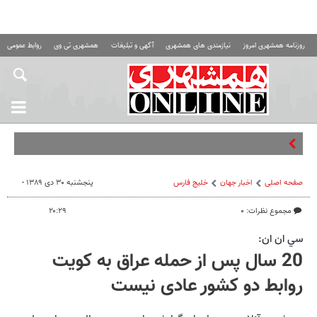
روزنامه همشهری امروز
نیازمندی های همشهری
آگهی و تبلیغات
همشهری تی وی
روابط عمومی ه
ن
صفحه اصلی
اخبار جهان
خلیج‌ فارس
پنجشنبه ۳۰ دی ۱۳۸۹ -
مجموع نظرات: ۰
۲۰:۲۹
سي ان ان:
20 سال پس از حمله عراق به کویت
روابط دو کشور عادی نیست