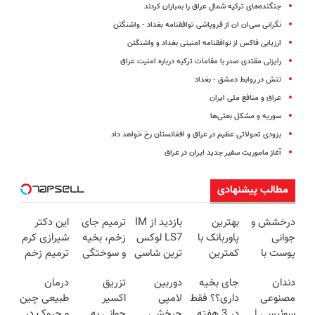
جنگنده‌های ترکیه شمال عراق را بمباران کردند
نگرانی سی‌ان ان از فروپاشی توافقنامه بغداد - واشنگتن
ارزیابی فاکس از توافقنامه امنیتی بغداد و واشنگتن
رایزنی مقتدی صدر با مقامات ترکیه درباره امنیت عراق
تنش در روابط دمشق - بغداد
عراق و منافع ملی ایران
سوریه و مشکل بعثی‌ها
بزودی تحولاتی عظیم در عراق و افغانستان رخ خواهد داد
آغاز ماموریت سفیر جدید ایران در عراق
مطالب پیشنهادی
درخشش و
بهترین
بازدید از IM
ترمیم جای
این دکتر
جوانی
پاوربانک با
LS7 لوکس
زخم، بخیه
شیرازی کرم
پوست با
کمترین
ترین شاسی
و سوختگی
ترمیم زخم
جلبک
قیمت❗
بلند برقی
فقط در 3
ایرانی را
دندان
جای بخیه
دوربین
تزریق
درمان
اسپیرولینا!
ایران در
هفته!!😍
ساخت!!!
مصنوعی
داری؟؟ فقط
لامپی
اکسیر
طبیعی چین
خرید
باشگاه
سوئیسی |
در 3 هفته
چرخشی
جوانی به
و چروک در