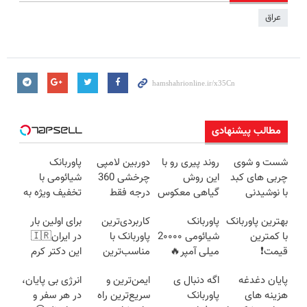
عراق
مطالب پیشنهادی
شست و شوی
روند پیری رو با
دوربین لامپی
پاوربانک
چربی های کبد
این روش
چرخشی 360
شیائومی با
با نوشیدنی
گیاهی معکوس
درجه فقط
تخفیف ویژه به
گیاهی(55%تخفیف)
کن
امروز حراج شد
مدت محدود🔥
بهترین پاوربانک
پاوربانک
کاربردی‌ترین
برای اولین بار
🔥 پرداخت
با کمترین
شیائومی 2۰۰۰۰
پاوربانک با
در ایران🇮🇷
درب منزل
قیمت❗
میلی آمپر🔥
مناسب‌ترین
این دکتر کرم
(تخفیف +
قیمت❗
ترمیم کننده 23
پایان دغدغه
اگه دنبال ی
ایمن‌ترین و
انرژی بی پایان،
پرداخت درب
روزه ساخت!
هزینه های
پاوربانک
سریع‌ترین راه
در هر سفر و
منزل)