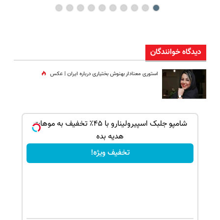
دیدگاه خوانندگان
استوری معنادار بهنوش بختیاری درباره ایران | عکس
بک!
شامپو جلبک اسپیرولینارو با ۴۵٪ تخفیف به موهات
هدیه بده
تخفیف ویژه!