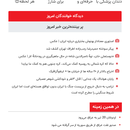
دندان پزشکی با
حرفه‌ای و
برای شارژ
هر لحظه😍
پک سفید
قیمت مناسبی
گوشی😍👌🏻
پاوربانک
کننده خانگی
تخفیف رو از
شیائومی با
دیدگاه خوانندگان امروز
دست نده👌🏻
تخفیف ویژه🔥
پر بیننده‌ترین خبر امروز
استوری معنادار بهنوش بختیاری درباره ایران | عکس
پیکر سوخته حمیدرضا رجب‌زاده اطراف تهران کشف شد
«دوستعلی خان، نوۀ ناصرالدین شاه» در حال ماهیگیری در رودخانۀ لار | عکس
حالا که کره شمالی به روسیه کمک می‌کند، کره جنوبی هم به کمک ما بیاید!
اخراج بالاتر از ۲۰ ساله ها از خیابان ها + اینفوگرافیک
پایان هولناک یک جدایی | قتل ۳نفر و خودکشی شوهر عصبانی
ترامپ به دنبال خروج از بن‌بست جنگ با ایران بدون توافق هسته‌ای است اما ایران
شروط سنگینی را مطرح کرده است
در همین زمینه
اردوغان 20 تیر به عراق می‌رود
صدور نفت عراق از طریق سوریه از سر گرفته می شود