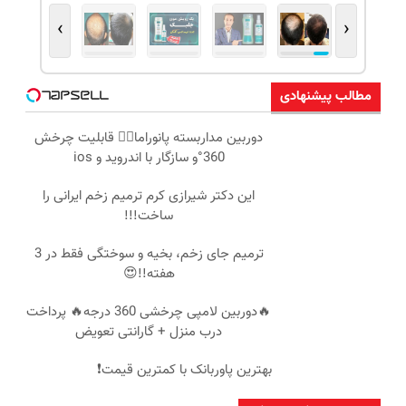
›
‹
مطالب پیشنهادی
دوربین مداربسته پانوراما👈🏻 قابلیت چرخش
360°و سازگار با اندروید و ios
این دکتر شیرازی کرم ترمیم زخم ایرانی را
ساخت!!!
ترمیم جای زخم، بخیه و سوختگی فقط در 3
هفته!!😍
🔥دوربین لامپی چرخشی 360 درجه🔥 پرداخت
درب منزل + گارانتی تعویض
بهترین پاوربانک با کمترین قیمت❗