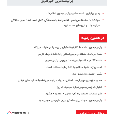
پر بیننده‌ترین خبر امروز
زمان برگزاری نشست خبری رئیس‌جمهور اعلام شد
پزشکیان؛ استعفا نمی‌دهم | تفاهم‌نامه با هماهنگی کامل امضا شد ؛ هیچ اختلافی
میان دولت و نیروهای مسلح نبود
در همین زمینه
رئیس‌جمهور: ملت ما کاخ توطئه‌گران را بر سرشان خراب می‌کند
همه جریانات منطقه‌ای و بین‌المللی را با دقت زیرنظر داریم
شنبه 27 آذر - گفت‌وگوی زنده تلویزیونی رئیس‌جمهور
احمدی‌نژاد: شرط مذاکره با 1+5 رعایت عدالت است
رئیس جمهور وارد ساری شد
حمایت رئیس‌جمهور از بند الحاقی به برنامه پنجم در رابطه با فعالیت‌های قرآنی
اظهارات رئیس‌جمهور درباره موضوعات روز
آغاز عملیات احداث راه آهن چابهار - زاهدان - مشهد
رئیس‌جمهور : دولت برای ساختن ایران طرح‌های مهمی دارد
مطالب پیشنهادی