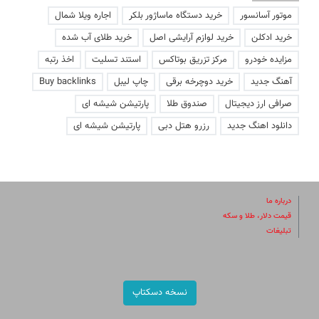
موتور آسانسور
خرید دستگاه ماساژور بلکر
اجاره ویلا شمال
خرید ادکلن
خرید لوازم آرایشی اصل
خرید طلای آب شده
مزایده خودرو
مرکز تزریق بوتاکس
استند تسلیت
اخذ رتبه
آهنگ جدید
خرید دوچرخه برقی
چاپ لیبل
Buy backlinks
صرافی ارز دیجیتال
صندوق طلا
پارتیشن شیشه ای
دانلود اهنگ جدید
رزرو هتل دبی
پارتیشن شیشه ای
درباره ما
قیمت دلار، طلا و سکه
تبلیغات
نسخه دسکتاپ