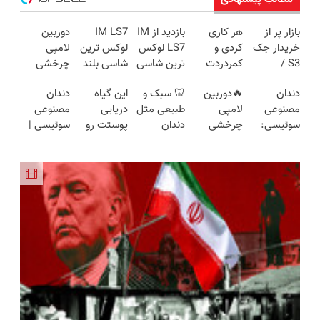
بازار پر از
هر کاری
بازدید از IM
IM LS7
دوربین
خریدار جک
کردی و
LS7 لوکس
لوکس ترین
لامپی
S3 /
کمردردت
ترین شاسی
شاسی بلند
چرخشی
ماشینتو به
درمان نشد؟
بلند برقی
برقی ایران
360 درجه
دندان
🔥دوربین
🦷 سبک و
این گیاه
دندان
راحتی
پر کردن
ایران در
فقط امروز
مصنوعی
لامپی
طبیعی مثل
دریایی
مصنوعی
بفروش
پرسشنامه و
باشگاه
حراج شد🔥
سوئیسی:
چرخشی
دندان
پوستت رو
سوئیسی |
دریافت راه
انقلاب
پرداخت
جدیدترین
360 درجه
خودت!
طوری صاف
سبک،
حل
درب منزل
فناوری
🔥 پرداخت
نصب آسان
میکنه
مقاوم،
اروپا، سبک
درب منزل
و پرداخت
انگار20سال
طبیعی!
و مقاوم |
+ گارانتی
اقساطی 💳
جوون شدی
ویزیت
پرداخت
تعویض
📍 تهران
🔥لینک
رایگان+پرداخت
قسطی
خرید
اقساطی😍