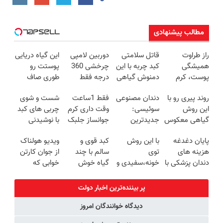
مطالب پیشنهادی
راز طراوت
قاتل سلامتی
دوربین لامپی
این گیاه دریایی
همیشگی
کبد چربه با این
چرخشی 360
پوستت رو
پوست، کرم
دمنوش گیاهی
درجه فقط
طوری صاف
جوانساز جلبک
کبدتو بیمه کن
امروز حراج شد
میکنه انگار
روند پیری رو با
دندان مصنوعی
فقط 1ساعت
شست و شوی
با 45%تخفیف
🔥 پرداخت
20سال جوون
این روش
سوئیسی:
وقت داری کرم
چربی های کبد
درب منزل
شدی🔥
گیاهی معکوس
جدیدترین
جوانساز جلبک
با نوشیدنی
کن
فناوری اروپا،
رو
گیاهی(55%تخفیف)
پایان دغدغه
با این روش
کبد قوی و
ویدیو هولناک
سبک و مقاوم |
با40%تخفیف
هزینه های
توی
سالم با چند
از جوان کارتن
پرداخت قسطی
بخری!
دندان پزشکی با
خونه،سفیدی و
گیاه خوش
خوابی که
پک سفید
زیبایی دندوناتو
طعم
میلیاردر شد.
کننده خانگی
برگردون
آموزش رایگان
پر بیننده‌ترین اخبار دولت
(40%off)
دیدگاه خوانندگان امروز