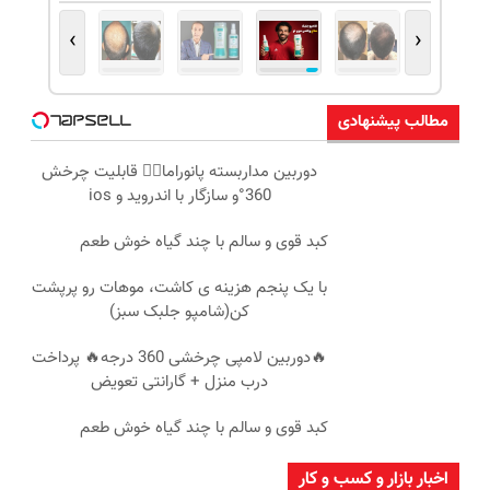
›
‹
مطالب پیشنهادی
دوربین مداربسته پانوراما👈🏻 قابلیت چرخش
360°و سازگار با اندروید و ios
کبد قوی و سالم با چند گیاه خوش طعم
با یک پنجم هزینه ی کاشت، موهات رو پرپشت
کن(شامپو جلبک سبز)
🔥دوربین لامپی چرخشی 360 درجه🔥 پرداخت
درب منزل + گارانتی تعویض
کبد قوی و سالم با چند گیاه خوش طعم
اخبار بازار و کسب و کار