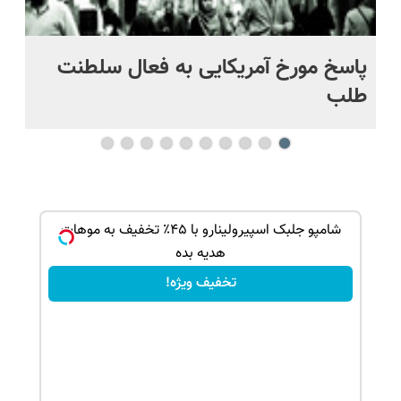
پاسخ مورخ آمریکایی به فعال سلطنت
با
طلب
ک جهت
شامپو جلبک اسپیرولینارو با ۴۵٪ تخفیف به موهات
هدیه بده
تخفیف ویژه!