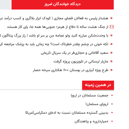
دیدگاه خوانندگان امروز
هشدار پلیس به فعالان فضای مجازی | کودک ابزار بلاگری و کسب درآمد ن
از جنگ هشت ساله تا دفاع از هرمز؛ جنوبی‌ها همه جا، پای کار هستند
با وحدت‌شکن مبارزه کنید ولو عمامه من بر سر او باشد | راز بزرگ پنتاگون ل
لکه خونی در چشم چقدر خطرناک است؟ چه زمانی باید به پزشک مراجعه کر
سعید آقاخانی و حجازی‌فر در یک سریال تاریخی
مازیار لرستانی در تلویزیون پروژه گرفت
طرح ویژه آبیاری در بوستان ۶۰۰ هکتاری سرخه حصار
در همین زمینه
جمعیت مسلمانان در اروپا
اروپای مسلمان!
بدبینی گسترده مسلمانان نسبت به ادعای دمکراسی‌آمریکا
«میارداری» و پناهندگان