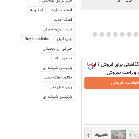
مرکز تزریق بوتاکس
من خانمشم... ناراحت
استند تسلیت
اخذ رتبه
میشم... لطفا بسه!
آهنگ جدید
خرید دوچرخه برقی
چاپ لیبل
Buy backlinks
صرافی ارز دیجیتال
صندوق طلا
ذاشتی برای فروش ؟ اینجا
پارتیشن شیشه ای
 و راحت بفروش
دانلود اهنگ جدید
خواست فروش
رزرو هتل دبی
پارتیشن شیشه ای
›