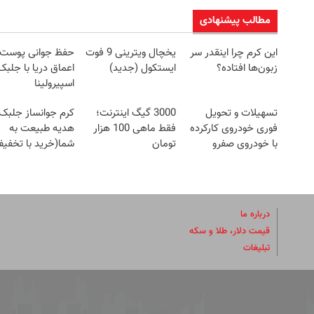
مطالب پیشنهادی
این کرم چرا اینقدر سر
یخچال ویترینی 9 فوت
حفظ جوانی پوست ا
زبون‌ها افتاده؟
ایستکول (جدید)
اعماق دریا با جلبک
اسپیرولینا
تسهیلات و تحویل
3000 گیگ اینترنت؛
کرم جوانساز جلبک
فوری خودروی کارکرده
فقط ماهی 100 هزار
هدیه طبیعت به
با خودروی صفرو
تومان
شما(خرید با تخفی
کارکرده با سیگما✅
ویژه)
درباره ما
قیمت دلار، طلا و سکه
تبلیغات