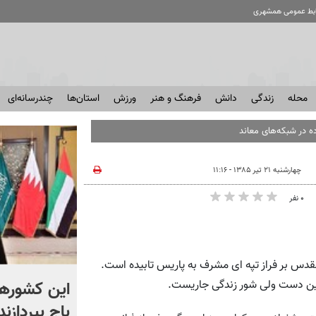
ابط عمومی همشهری
محله
زندگی
دانش
فرهنگ و هنر
ورزش
استان‌ها
چندرسانه‌ای
ه در شبکه‌های معاند
چهارشنبه ۲۱ تیر ۱۳۸۵ - ۱۱:۱۶
۰ نفر
دس بر فراز تپه ای مشرف به پاریس تابیده است.
هدیه ویژه به محمد صلاح
این کشورها 
ئین دست ولی شور زندگی جاریست.
توسط شهردار ترک | ویدئو
باج بپردازند