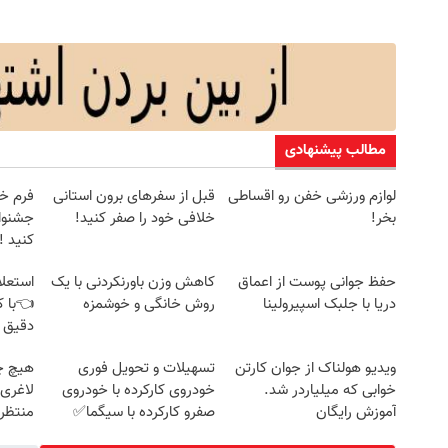
مطالب پیشنهادی
لوازم ورزشی خفن رو اقساطی
قبل از سفرهای برون استانی
فرم خو
بخر!
خلافی خود را صفر کنید!
جشنوار
کنید ! | ف
حفظ جوانی پوست از اعماق
کاهش وزن باورنکردنی با یک
استعلا
دریا با جلبک اسپیرولینا
روش خانگی و خوشمزه
👈با ک
دقیق 
ویدیو هولناک از جوان کارتن
تسهیلات و تحویل فوری
هیچ چ
خوابی که میلیاردر شد.
خودروی کارکرده با خودروی
لاغری
آموزش رایگان
صفرو کارکرده با سیگما✅
منتظرت