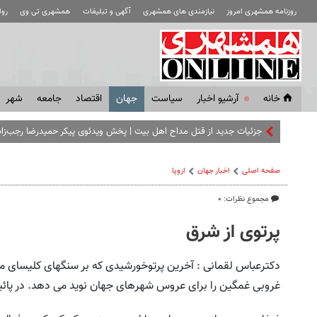
روزنامه همشهری امروز
نیازمندی های همشهری
آگهی و تبلیغات
همشهری تی وی
رو
خانه
آرشیو اخبار
سياست
جهان
اقتصاد
جامعه
شهر
جزئیات جدید از قتل مداح اهل‌ بیت |‌ پخش ویدئوی پیکر حمیدرضا رجب‌زاد
صفحه اصلی
اخبار جهان
اروپا
مجموع نظرات: ۰
پرتوی از شرق
دکترعباس لقمانی : آخرین پرتوخورشیدی که بر سنگهای کلیسای مق
غروبی غمگین را برای عروس شهرهای جهان نوید می دهد. در پا