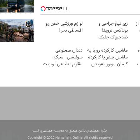
ز
زیر تیغ جراحی و
لوازم ورزشی خفن رو
بوتاکس نروید!
اقساطی بخر!
ضدچروک جلبک
با40%تخفیف
،
ماشین کارکرده رو با یه
دندان مصنوعی
ماشین صفر یا کارکرده
سوئیسی | سبک،
ف
کرمان موتور تعویض
مقاوم، طبیعی! ویزیت
کن ✅
رایگان+پرداخت
اقساطی😍
حقوق همشهری‌آنلاین متعلق به موسسه همشهری است
Copyright © 2020 HamshahriOnline, All rights reserved