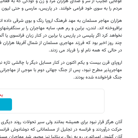
غوغایی عجیب از سر و صدای هزاران مرد و زن و کودکی که به فعالیت
مردم را به سوی خود فرامی خوانند. در پاریس، مارسی و حتی لیون ف
هزاران مهاجر مسلمان به مهد فرهنگ اروپا رنگ و بوی شرقی داده ا
برافروخته اند. لندن، برلین و رم هم، سایه مهاجران را بر سنگفرش
نخواهد کرد اگر پلیسی در پاریس یا برلین در کنار زبان فرانسوی یا آ
چند روز اخیر بود که فرزند مهاجری مسلمان از شمال آفریقا هزاران ف
در حالی که همه نام او را فریاد می زدند.
اروپای قرن بیست و یکم اکنون در کنار مسایل دیگر با چالشی تازه ن
ل ویترینی 9 فوت ایستکول (جدید)
غذای پت، تشویقی، اسباب‌بازی
مهاجرپذیر مطرح نبود، پس از جنگ جهانی دوم با موجی از مهاجرانی 
بهداشتی را با تخفیف تهیه 
کلیک کن!
جنگ فراخوانده شده بودند.
مشاهده محصولات
یخچا
آنان هرگز قرار نبود برای همیشه بمانند ولی سیر تحولات روند دیگری 
حرکت درآوردند و فرانسه در تجلیل از مسلمانانی که دوشادوش فرانسو
آنان گشود. امپراتوری رو به زوال بریتانیا نیز مجبور شد مهاجران مستع