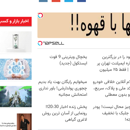
اخبار بازار و کسب
د را در بزرگترین
یخچال ویترینی 9 فوت
ه ایمپلنت تهران پر
ایستکول (جدید)
قط ۲۵ میلیون
م آنلاین خلافی خودرو
میخوایم رایگان بهت یاد بدیم
د ملی و پلاک، سریع،
چجوری پولدارشی! باور نداری
و بدون معطلی
امتحانش مجانیه
یز محال نیست! پودر
پخش زنده اخبار 20:30‼️
 جلبک با تخفیف
رونمایی از آسان ترین روش
ه!
لاغری گیاهی