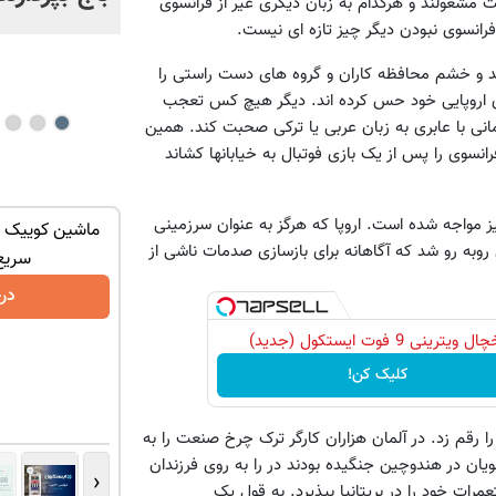
 مشغولند و هرکدام به زبان دیگری غیر از فرانسوی
رانسوی نبودن دیگر چیز تازه ای نیست.
ند و خشم محافظه کاران و گروه های دست راستی را
های اروپایی خود حس کرده اند. دیگر هیچ کس تعجب
لمانی با عابری به زبان عربی یا ترکی صحبت کند. همین
رانسوی را پس از یک بازی فوتبال به خیابانها کشاند
یز مواجه شده است. اروپا که هرگز به عنوان سرزمینی
 و لوازم
تنها در چند ساعت و با یکبار مراجعه فروخته
ماشین کوییک گ
روبه رو شد که آگاهانه برای بازسازی صدمات ناشی از
کنید
شد ✅
سریع
درخواست فروش
در
ل ویترینی 9 فوت ایستکول (جدید)
کلیک کن!
را رقم زد. در آلمان هزاران کارگر ترک چرخ صنعت را به
یان در هندوچین جنگیده بودند در را به روی فرزندان
‹
مرات خود را در بریتانیا بپذیرد. به قول یک