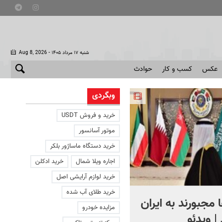
- شنبه ۱۷ مرداد ۱۴۰۵
Aug 8, 2026
عکس
کسب و کار
حوادث
وبگردی
خرید و فروش USDT
موتور آسانسور
خرید دستگاه ماساژور بلکر
اجاره ویلا شمال
خرید ادکلن
خرید لوازم آرایشی اصل
خرید طلای آب شده
مجبورند به ایران
ناراحتی جنجالی همسر رسو
مزایده خودرو
 | ویدئو
نجفیان از یک خانم+ ویدئو |