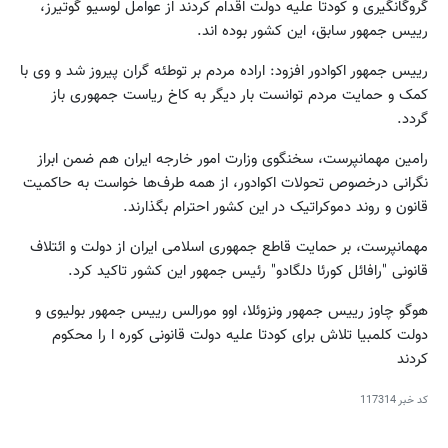
گروگانگیری و کودتا علیه دولت اقدام کردند از عوامل لوسیو گوتیرز،
رییس جمهور سابق، این کشور بوده اند.
رییس جمهور اکوادور افزود: اراده مردم بر توطئه گران پیروز شد و وی با
کمک و حمایت مردم توانست بار دیگر به کاخ ریاست جمهوری باز
گردد.
رامین مهمانپرست، سخنگوی وزارت امور خارجه ایران هم ضمن ابراز
نگرانی درخصوص تحولات اکوادور، از همه طرف‌ها خواست به حاکمیت
قانون و روند دموکراتیک در این کشور احترام بگذارند.
مهمانپرست، بر حمایت قاطع جمهوری اسلامی ایران از دولت و ائتلاف
قانونی "رافائل کورئا دلگادو" رئیس جمهور این کشور تاکید کرد.
هوگو چاوز رییس جمهور ونزوئلا، اوو مورالس رییس جمهور بولیوی و
دولت کلمبیا تلاش برای کودتا علیه دولت قانونی کوره ا را محکوم
کردند
کد خبر
117314