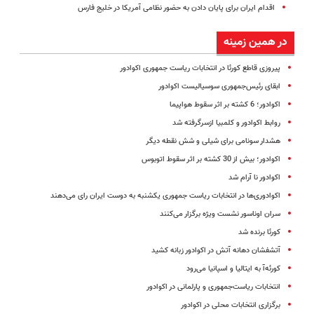
اقدام ایران برای پایان دادن به حضور نظامی آمریکا در خلیج فارس
در همین زمینه
پیروزی قاطع کورئا در انتخابات ریاست جمهوری اکوادور
ابقای رئیس‌جمهوری سوسیالیست اکوادور
اکوادور؛ 6 کشته بر اثر سقوط هواپیما
روابط اکوادور و کلمبیا ازسرگرفته شد
هشدار سونامی برای شیلی و شش نقطه دیگر
اکوادور؛ بیش از 30 کشته بر اثر سقوط اتوبوس
اکوادور نا آرام شد
اکوادوری‌ها در انتخابات ریاست جمهوری یکشنبه به دوست ایران رای می‌دهند
سران اوناسور نشست ویژه برگزار می‌کنند
کورئا برنده شد
آتشفشان دهانه آتش در اکوادور زبانه کشید
کورئه‌آ به ایتالیا و اسپانیا می‌رود
انتخابات ریاست‌جمهوری و پارلمانی در اکوادور
برگزاری انتخابات محلی در اکوادور