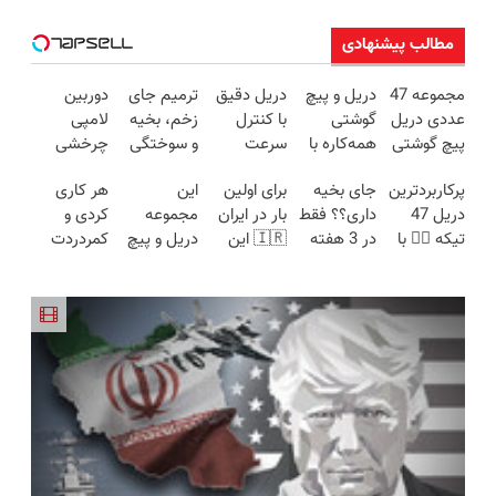
مطالب پیشنهادی
مجموعه 47
دریل و پیچ
دریل دقیق
ترمیم جای
دوربین
عددی دریل
گوشتی
با کنترل
زخم، بخیه
لامپی
پیچ گوشتی
همه‌کاره با
سرعت
و سوختگی
چرخشی
شارژی
گیربکس
اتوماتیک 🎯
فقط در 3
360 درجه
پرکاربردترین
جای بخیه
برای اولین
این
هر کاری
(تخفیف به
هوشمند ⚙️
(مجموعه
هفته!!😍
فقط امروز
دریل 47
داری؟؟ فقط
بار در ایران
مجموعه
کردی و
مدت
(نصف
47عددی +
حراج شد🔥
تیکه 👈🏻 با
در 3 هفته
🇮🇷 این
دریل و پیچ
کمردردت
محدود)
قیمت بازار
تخفیف
پرداخت
کمترین
ترمیمش
دکتر کرم
گوشتی رو با
درمان نشد؟
🔥)
ویژه)
درب منزل
قیمت 🔥
کن!😍
ترمیم کننده
گارانتی و
پر کردن
23 روزه
نصف قیمت
پرسشنامه و
ساخت!
بخر!😉
دریافت راه
حل