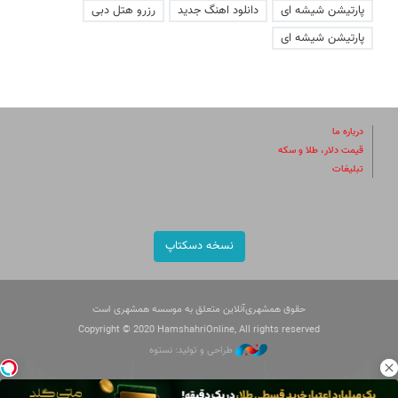
پارتیشن شیشه ای
دانلود اهنگ جدید
رزرو هتل دبی
پارتیشن شیشه ای
درباره ما
قیمت دلار، طلا و سکه
تبلیغات
نسخه دسکتاپ
حقوق همشهری‌آنلاین متعلق به موسسه همشهری است
Copyright © 2020 HamshahriOnline, All rights reserved
طراحی و تولید: نستوه