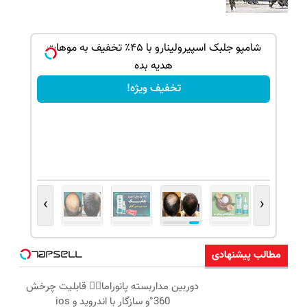
بک!
شامپو جلبک اسپیرولینارو با ۴۵٪ تخفیف به موهات
هدیه بده
تخفیف ویژه!
›
‹
مطالب پیشنهادی
دوربین مداربسته پانوراما👈🏻 قابلیت چرخش
360°و سازگار با اندروید و ios