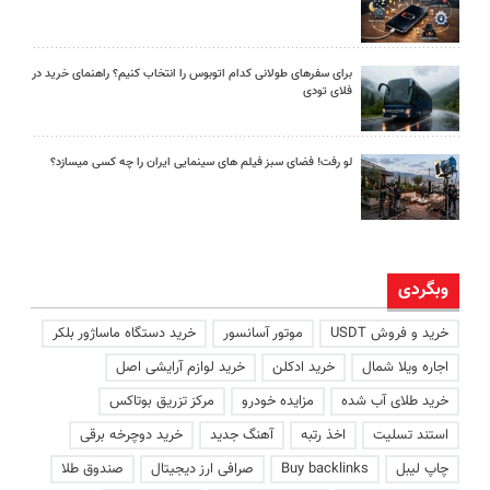
برای سفرهای طولانی کدام اتوبوس را انتخاب کنیم؟ راهنمای خرید در
فلای تودی
لو رفت! فضای سبز فیلم های سینمایی ایران را چه کسی میسازد؟
وبگردی
خرید و فروش USDT
موتور آسانسور
خرید دستگاه ماساژور بلکر
اجاره ویلا شمال
خرید ادکلن
خرید لوازم آرایشی اصل
خرید طلای آب شده
مزایده خودرو
مرکز تزریق بوتاکس
استند تسلیت
اخذ رتبه
آهنگ جدید
خرید دوچرخه برقی
چاپ لیبل
Buy backlinks
صرافی ارز دیجیتال
صندوق طلا