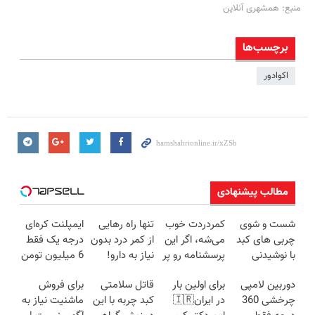
منبع: همشهری آنلاین
برچسب‌ها
اکوادور
مطالب پیشنهادی
شست و شوی
کمردردت خوب
تنها راه رهایی
ایمپلنت کره‌ای
چربی های کبد
می‌شه، اگر این
از کمر درد بدون
درجه یک فقط
با نوشیدنی
پرسشنامه رو پر
نیاز به دارو!
6 میلیون تومن
گیاهی(55%تخفیف)
کنی!!
(◂پرسش‌نامه)
❗
دوربین لامپی
برای اولین بار
قاتل سلامتی
برای فروش
چرخشی 360
در ایران🇮🇷
کبد چربه با این
ماشنیت نیاز به