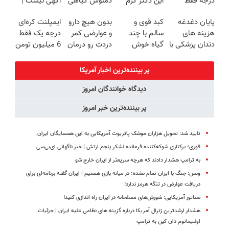
درجه فقط
این دکتر کرم
دمنوش گیاهی
آگهی نیست |
امروز حراج شد
ترمیم کننده 23
کبدتو بیمه کن
اینجا راحت
پایان دغدغه
کبد قوی و
بدون هیچ دارو
ایمپلنت کره‌ای
🔥 پرداخت
روزه ساخت!
بفروشش
هزینه های
سالم با چند
و عوارضی کمر
درجه یک فقط
درب منزل
دندان پزشکی با
گیاه خوش
دردت رو درمان
6 میلیون تومن
پک سفید
طعم
کن!
✅
کننده خانگی
(پرسش‌نامه)
پر بیننده‌ترین اخبار آمریکا
دیدگاه خوانندگان امروز
پر بیننده‌ترین خبر امروز
تایید شد: تحویل هزاران موشک پاتریوت آمریکایی به این همسایگان ایران
فوری؛ برکناری شوکه‌کننده فرمانده لشکر پنجم ارتش | خبر ناگهانی ای‌بی‌سی
به ترامپ هشدار دادند که هرچه سریعتر از ایران خارج شو
ونس: جنگ با ایران تمام نشده؛ در میانه بازی هستیم | ایران گفته برنامه‌ای برای
دریافت عوارض در تنگه هرمز ندارد!
سناتور آمریکایی: شورش‌های مسلحانه در ایران راه اندازی کنید!
هشدار ارشدترین ژنرال آمریکا درباره گزینه های نظامی علیه ایران | جزئیات
اولتیماتوم دان کین به ترامپ