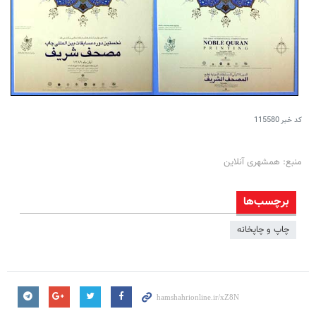
کد خبر
115580
منبع: همشهری آنلاین
برچسب‌ها
چاپ و چاپخانه