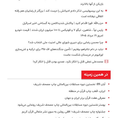
بازیکن از آنها بالاترند
به این پرسپولیسی تذکر دادم ادبیاتش را درست کند | بزرگتر از رضاییان هم رفته
اتفاقی نیفتاده است
حزب‌الله: فورا اقدام کنید | واکنش شدیداللحن به گستاخی اخیر اسرائیل
پارس نوآ ، شاهین، تیگو ۷ و فونیکس تا ۱۰۰ میلیون ارزان شدند | قیمت خودرو
امروز ۱۹ مرداد ۱۴۰۵
چرا محسن رضایی برای دبیری شورای عالی امنیت ملی انتخاب شد؟
نباید در دام نتانیاهو بیفتیم | تأمین جنگنده‌های اف-۳۵ برای ترکیه و غنی‌سازی
اورانیوم در عربستان شکست ماست
محمدعلی نجفی قتل را انکار نکرد، عمدی بودن قتل را انکار کرد!
در همین زمینه
آبان 89؛ نخستین دوره مسابقات بین‌المللی چاپ مصحف شریف
ایران، قطب چاپ قرآن در منطقه
معرفی هفت قرآن برتر ایران و جهان
پوستر نخستین دوره مسابقات بین‌المللی چاپ مصحف شریف رونمایی می‌شود
جشنواره چاپ مصحف شریف؛ افقی روشن به سوی نشر متعالی قرآن کریم