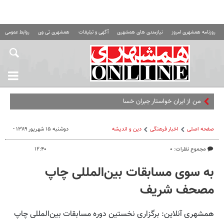
روزنامه همشهری امروز
نیازمندی های همشهری
آگهی و تبلیغات
همشهری تی وی
روابط عمومی ه
من از ایران خواستار جبران خسارت هستم
صفحه اصلی
اخبار فرهنگی
دین و اندیشه
دوشنبه ۱۵ شهریور ۱۳۸۹ -
مجموع نظرات: ۰
۱۲:۴۰
به سوی مسابقات بین‌المللی چاپ
مصحف شریف
همشهری آنلاین: برگزاری نخستین دوره مسابقات بین‌المللی چاپ