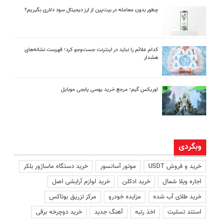
چطور بدون معامله در بیت‌پین از ارز دیجیتال سود دلاری بگیریم؟
کدام علائم را نباید در اینترنت جست‌وجو کرد؛ فهرست نشانه‌های
هشدار
اوریکس گیم؛ مرجع خرید یوسی پابجی موبایل
وبگردی
خرید و فروش USDT
موتور آسانسور
خرید دستگاه ماساژور بلکر
اجاره ویلا شمال
خرید ادکلن
خرید لوازم آرایشی اصل
خرید طلای آب شده
مزایده خودرو
مرکز تزریق بوتاکس
استند تسلیت
اخذ رتبه
آهنگ جدید
خرید دوچرخه برقی