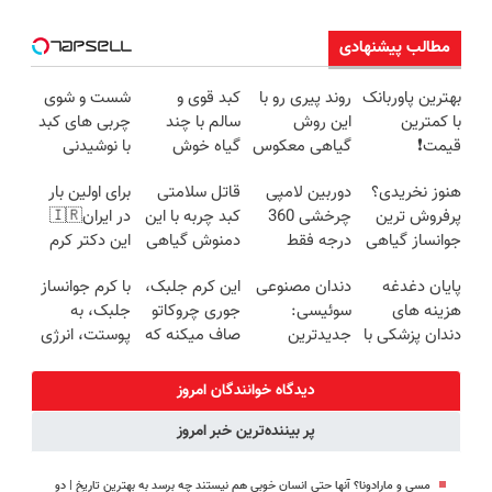
مطالب پیشنهادی
بهترین پاوربانک
روند پیری رو با
کبد قوی و
شست و شوی
با کمترین
این روش
سالم با چند
چربی های کبد
قیمت❗
گیاهی معکوس
گیاه خوش
با نوشیدنی
کن
طعم
گیاهی(55%تخفیف)
هنوز نخریدی؟
دوربین لامپی
قاتل سلامتی
برای اولین بار
پرفروش ترین
چرخشی 360
کبد چربه با این
در ایران🇮🇷
جوانساز گیاهی
درجه فقط
دمنوش گیاهی
این دکتر کرم
نصف قیمت
امروز حراج شد
کبدتو بیمه کن
ترمیم کننده 23
پایان دغدغه
دندان مصنوعی
این کرم جلبک،
با کرم جوانساز
🔥 پرداخت
روزه ساخت!
هزینه های
سوئیسی:
جوری چروکاتو
جلبک، به
درب منزل
دندان پزشکی با
جدیدترین
صاف میکنه که
پوستت، انرژی
پک سفید
فناوری اروپا،
انگار بوتاکس
دوباره
کننده خانگی
سبک و مقاوم |
کردی!(تخفیف
بده(تخفیف تا
دیدگاه خوانندگان امروز
پرداخت قسطی
ویژه)
امشب)
پر بیننده‌ترین خبر امروز
مسی و مارادونا؟ آنها حتی انسان خوبی هم نیستند چه برسد به بهترین تاریخ | دو