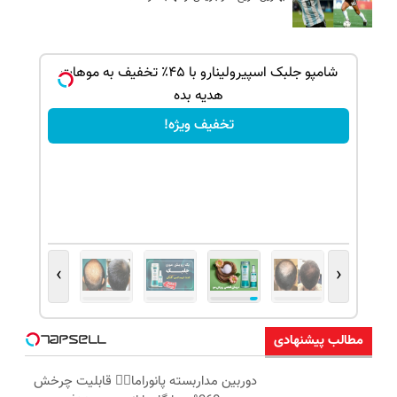
بک!
شامپو جلبک اسپیرولینارو با ۴۵٪ تخفیف به موهات
هدیه بده
تخفیف ویژه!
›
‹
مطالب پیشنهادی
دوربین مداربسته پانوراما👈🏻 قابلیت چرخش