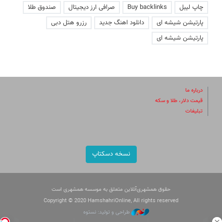
چاپ لیبل
Buy backlinks
صرافی ارز دیجیتال
صندوق طلا
پارتیشن شیشه ای
دانلود اهنگ جدید
رزرو هتل دبی
پارتیشن شیشه ای
درباره ما
قیمت دلار، طلا و سکه
تبلیغات
نسخه دسکتاپ
حقوق همشهری‌آنلاین متعلق به موسسه همشهری است
Copyright © 2020 HamshahriOnline, All rights reserved
طراحی و تولید: نستوه