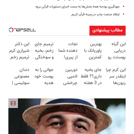
جهتگیری بودجه‌ همه بخش‌ها به سمت اجرای دستورات قرآنی برود
ارتقاء صنعت چاپ در زمینه قرآن کریم
مطالب پیشنهادی
این گیاه
بهترین
نجات
ترمیم جای
این دکتر
دریایی
پاوربانک با
دهنده شما
زخم، بخیه
شیرازی کرم
پوستت رو
کمترین
از پیری!
و سوختگی
ترمیم زخم
طوری صاف
قیمت❗
کرم جوانساز
فقط در 3
ایرانی را
این کرم چرا
جای بخیه
دوربین
جوانی را به
دندان
میکنه
جلبک50%تخفیف
هفته!!😍
ساخت!!!
اینقدر سر
داری؟؟ فقط
لامپی
پوست خود
مصنوعی
انگار20سال
زبون‌ها
در 3 هفته
چرخشی
هدیه
سوئیسی |
جوون شدی
افتاده؟
ترمیمش
360 درجه
دهید...
سبک،
🔥لینک
کن!😍
فقط امروز
مقاوم،
خرید
حراج شد🔥
طبیعی!
پرداخت
ویزیت
درب منزل
رایگان+پرداخت
اقساطی😍