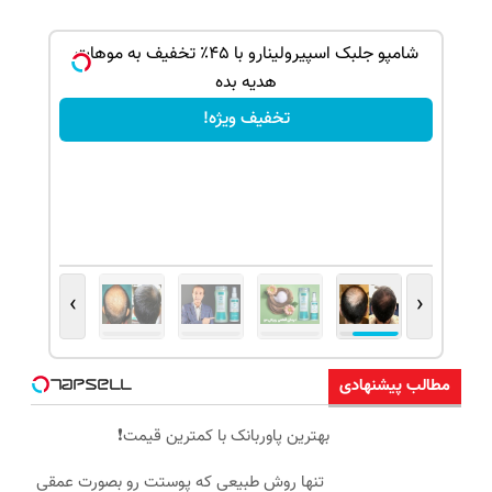
ک جهت
شامپو جلبک اسپیرولینارو با ۴۵٪ تخفیف به موهات
هدیه بده
تخفیف ویژه!
›
‹
مطالب پیشنهادی
بهترین پاوربانک با کمترین قیمت❗
تنها روش طبیعی که پوستت رو بصورت عمقی