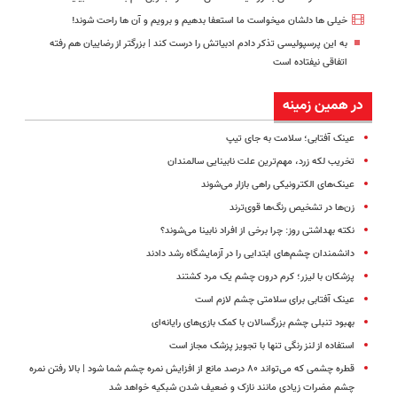
خیلی ها دلشان میخواست ما استعفا بدهیم و برویم و آن ها راحت شوند!
به این پرسپولیسی تذکر دادم ادبیاتش را درست کند | بزرگتر از رضاییان هم رفته
اتفاقی نیفتاده است
در همین زمینه
عینک آفتابی؛ سلامت به جای تیپ
تخریب لکه زرد، مهم‌ترین علت نابینایی سالمندان
عینک‌های الکترونیکی راهی بازار می‌شوند
زن‌ها در تشخیص رنگ‌ها قوی‌ترند
نکته بهداشتی روز: چرا برخی از افراد نابینا می‌شوند؟
دانشمندان چشم‌های ابتدایی را در آزمایشگاه رشد دادند
پزشکان با لیزر؛ کرم درون چشم یک مرد کشتند
عینک آفتابی برای سلامتی چشم لازم است
بهبود تنبلی چشم بزرگسالان با کمک بازی‌های رایانه‌ای
استفاده از لنز رنگی تنها با تجویز پزشک مجاز است
قطره چشمی که می‌تواند ۸۰ درصد مانع از افزایش نمره چشم شما شود | بالا رفتن نمره
چشم مضرات زیادی مانند نازک و ضعیف شدن شبکیه خواهد شد