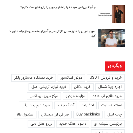
چگونه پیراهن مردانه را با شلوار جین یا پارچه‌ای ست کنیم؟
امین امینی با اندرز مسیر تازه‌ای برای آموزش شخصی‌سازی‌شده ایجاد
کرد
وبگردی
خرید و فروش USDT
موتور آسانسور
خرید دستگاه ماساژور بلکر
اجاره ویلا شمال
خرید ادکلن
خرید لوازم آرایشی اصل
خرید طلای آب شده
مزایده خودرو
مرکز تزریق بوتاکس
استند تسلیت
اخذ رتبه
آهنگ جدید
خرید دوچرخه برقی
چاپ لیبل
Buy backlinks
صرافی ارز دیجیتال
صندوق طلا
پارتیشن شیشه ای
دانلود اهنگ جدید
رزرو هتل دبی