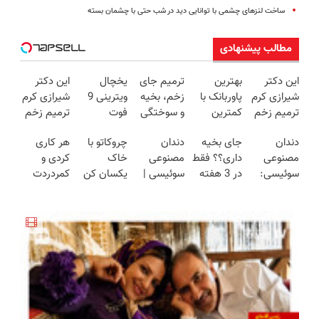
ساخت لنزهای چشمی با توانایی دید در شب حتی با چشمان بسته
مطالب پیشنهادی
این دکتر
بهترین
ترمیم جای
یخچال
این دکتر
شیرازی کرم
پاوربانک با
زخم، بخیه
ویترینی 9
شیرازی کرم
ترمیم زخم
کمترین
و سوختگی
فوت
ترمیم زخم
ایرانی را
قیمت❗
فقط در 3
ایستکول
ایرانی را
دندان
جای بخیه
دندان
چروکاتو با
هر کاری
ساخت!!!
هفته!!😍
(جدید)
ساخت!!!
مصنوعی
داری؟؟ فقط
مصنوعی
خاک
کردی و
سوئیسی:
در 3 هفته
سوئیسی |
یکسان کن
کمردردت
جدیدترین
ترمیمش
سبک،
(روش
درمان نشد؟
فناوری
کن!😍
مقاوم،
خانگی+آسان+به
پر کردن
اروپا، سبک
طبیعی!
صرفه)
پرسشنامه و
و مقاوم |
ویزیت
دریافت راه
پرداخت
رایگان+پرداخت
حل
قسطی
اقساطی😍