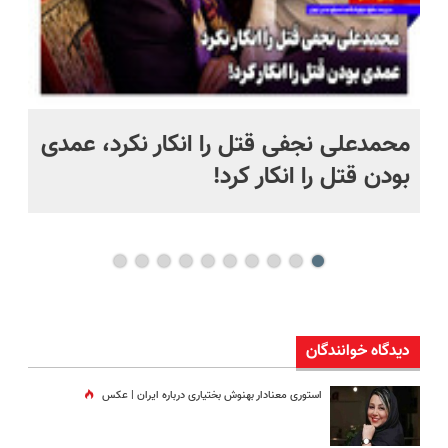
 به خاک
محمدعلی نجفی قتل را انکار نکرد، عمدی
عل
بودن قتل را انکار کرد!
آز
دیدگاه خوانندگان
استوری معنادار بهنوش بختیاری درباره ایران | عکس