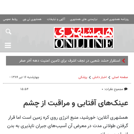
روزنامه همشهری امروز
نیازمندی های همشهری
آگهی و تبلیغات
همشهری تی وی
روابط عمومی ه
استقرار حشد شعبی در نجف اشرف برای تامین امنیت دهه آخر صفر
صفحه اصلی
اخبار دانش
پزشکی
چهارشنبه ۱۶ تیر ۱۳۸۹ -
مجموع نظرات: ۰
۱۵:۵۴
عینک‌های آفتابی و مراقبت از چشم
همشهری آنلاین: خورشید، منبع انرژی روی کره زمین است اما قرار
گرفتن طولانی مدت در معرض آن آسیب‌های جبران ناپذیری به بدن