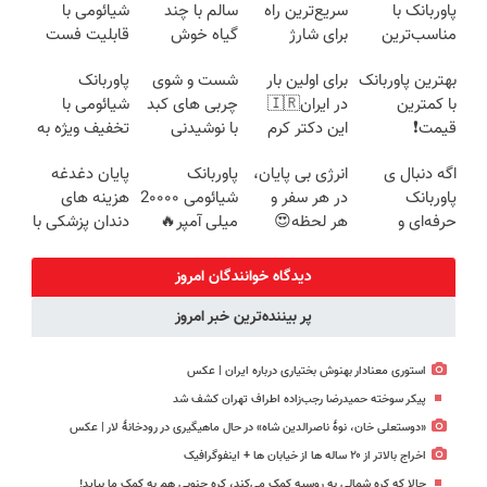
پاوربانک با
سریع‌ترین راه
سالم با چند
شیائومی با
مناسب‌ترین
برای شارژ
گیاه خوش
قابلیت فست
قیمت❗
گوشی😍👌🏻
طعم
شارژ در زمان
بهترین پاوربانک
برای اولین بار
شست و شوی
پاوربانک
های بی برقی⚡
با کمترین
در ایران🇮🇷
چربی های کبد
شیائومی با
قیمت❗
این دکتر کرم
با نوشیدنی
تخفیف ویژه به
ترمیم کننده 23
گیاهی(55%تخفیف)
مدت محدود🔥
اگه دنبال ی
انرژی بی پایان،
پاوربانک
پایان دغدغه
روزه ساخت!
پاوربانک
در هر سفر و
شیائومی 2۰۰۰۰
هزینه های
حرفه‌ای و
هر لحظه😍
میلی آمپر🔥
دندان پزشکی با
قیمت مناسبی
پاوربانک
(تخفیف +
پک سفید
تخفیف رو از
شیائومی با
پرداخت درب
کننده خانگی
دیدگاه خوانندگان امروز
دست نده👌🏻
تخفیف ویژه🔥
منزل)
پر بیننده‌ترین خبر امروز
استوری معنادار بهنوش بختیاری درباره ایران | عکس
پیکر سوخته حمیدرضا رجب‌زاده اطراف تهران کشف شد
«دوستعلی خان، نوۀ ناصرالدین شاه» در حال ماهیگیری در رودخانۀ لار | عکس
اخراج بالاتر از ۲۰ ساله ها از خیابان ها + اینفوگرافیک
حالا که کره شمالی به روسیه کمک می‌کند، کره جنوبی هم به کمک ما بیاید!