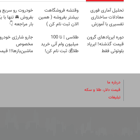
تحلیل آماری فوری
وقتشه فروشگاهت
خودروت رو سریع و
معادلات ساختاری
بیشتر بفروشه ( همین
بفروش 🚘 تنها با ی
تفسیری با آموزش
الان ثبت نام کن )
بار مراجعه 👇
کامل حتی یک روزه !!
دوره ایرپاد‌های گرون
طلاسی | تا 100
جارو شارژی خودرو،
قیمت گذشته! ایرپاد
میلیون وام آنی خرید
مخصوص
بلوتوثی فقط
طلا💰 ثبت نام کن!
ماشین‌باز‌ها!! قیمت
1,399,000 تومان
تخفیف: فقط
1,499,000
درباره ما
قیمت دلار، طلا و سکه
تبلیغات