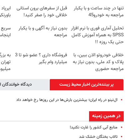
تنها در چند ساعت و با یکبار
قبل از سفرهای برون استانی
ایرپاد
مراجعه به خودرو45
خلافی خود را صفر کنید!
باورنک
تحلیل آماری فوری با نرم افزار
بدون نیاز به آگهی و با یکبار
سریع 
SPSS به همراه آموزش کامل
مراجعه
اینجا
حتی یک روزه !!
خلافی خودروتو الان ببین، با
فروشگاه داری ؟ عضو شو تا 3
به بزر
پلاک و کد ملی، بدون نیاز به
میلیارد وام بگیر
مراجعه حضوری
میلیون
پر بیننده‌ترین اخبار محیط زیست
دیدگاه خوانندگان ا
ال‌نینو در راه ایران؛ بیشترین بارش‌ها در این روزها رخ خواهد داد
در همین زمینه
منابع آبی کشور را غارت نکنید!
تالاب بختگان خشک شد