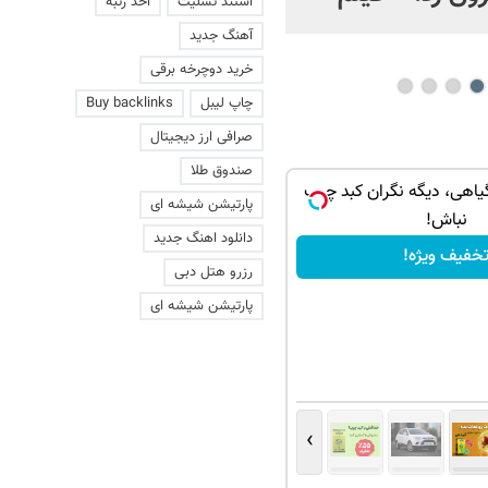
استند تسلیت
اخذ رتبه
عاشقانه با یک زن
آهنگ جدید
خرید دوچرخه برقی
چاپ لیبل
Buy backlinks
صرافی ارز دیجیتال
صندوق طلا
یاهی، دیگه نگران کبد چرب
پارتیشن شیشه ای
نباش!
دانلود اهنگ جدید
خفیف ویژه!
رزرو هتل دبی
پارتیشن شیشه ای
›