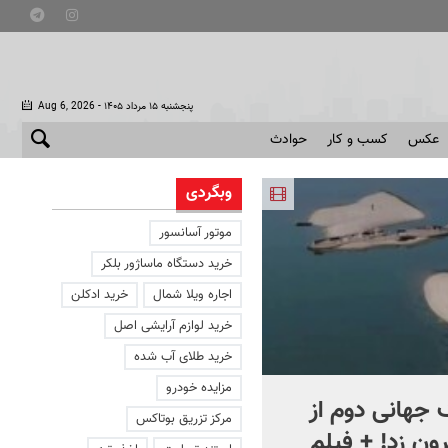
- پنجشنبه ۱۵ مرداد ۱۴۰۵
Aug 6, 2026
عکس
کسب و کار
حوادث
وبگردی
موتور آسانسور
خرید دستگاه ماساژور بلکر
اجاره ویلا شمال
خرید ادکلن
خرید لوازم آرایشی اصل
خرید طلای آب شده
مزایده خودرو
جهانی دوم از
افشای اطلاعات برای ترور
مرکز تزریق بوتاکس
ون زد! + فیلم
بارون ترامپ | ماجرای قرار