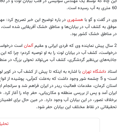
60 متری به آب رسیده است.
وی در گفت و گو با
همشهری
در باره توضیح این خبر تصریح کرد: مه
موفق به کشف آب در بیابان‌ها و مناطق خشک آفریقایی شده است، ا
در مناطق خشک کشور بود.
2 سال پیش نماینده وی که فردی ایرانی و مقیم
آلمان
است درخواست 
ه نگران گرما نباش!🔥پنکه رومیزی مه
شست و شوی عمقی کبد با دمنو
درخواست، کشف آب در بیابان لوت را به او توصیه کردم؛ چرا که این ب
پاش بخر 🔥
گیاهی
جاذبه‌های بی‌نظیر گردشگری، کشف آب می‌تواند تحولی بزرگ در منطق
الان سفارش بده!
تخفیف ویژه!
استاد
دانشگاه تهران
با اشاره به اینکه تا پیش از کشف آب در کویر ل
است- و 5 چشمه شور وجود داشت که به‌علت کم‌آبی، پوشیده از
ایران آمد و پس از بررسی منطقه و مکان‌یابی، حفر چاه را آغاز کر
تحقیقاتی در نقاط مختلف این بیابان حفر شود.