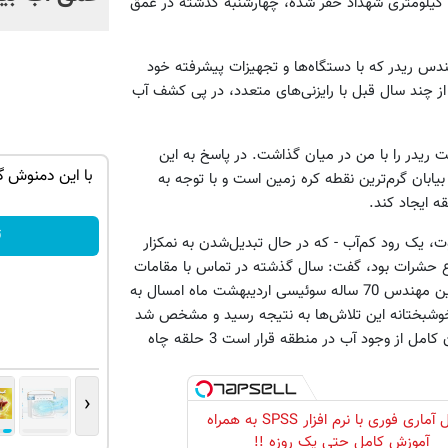
این چاه که توسط یک مهندس سوئیسی در قلب بیابان لوت و در 80 کیلومتری شهداد حفر شده، چهارشنبه گذشته در عمق
ندس ریدر که با دستگاه‌ها و تجهیزات پیشرفته خود
ز چند سال قبل با رایزنی‌های متعدد، در پی کشف آب
ریدر را با من در میان گذاشت. در پاسخ به این
ش سم زدای
جک s5 داری برای فروش؟ با کارنامه به
با این دمنوش گ
یابان گرم‌ترین نقطه کره زمین است و با توجه به
بهترین قیمت بفروش!
ه ایجاد کند.
ثبت درخواست
ت
وت، یک رود کم‌آب - که در حال تبدیل‌شدن به نمکزار
 انواع حشرات بود، گفت: سال گذشته در تماس با مقامات
استان کرمان، مقدمات فعالیت ریدر در ایران فراهم شد و سرانجام این مهندس 70 ساله سوئیسی اردیبهشت ماه امسال به
د. خوشبختانه این تلاش‌ها به نتیجه رسید و مشخص شد
برخلاف تصور، در این بیابان آب وجود دارد. در عین حال برای اطمینان کامل از وجود آب در منطقه قرار است 3 حلقه چاه
‹
تحلیل آماری فوری با نرم افزار SPSS به همراه
آموزش کامل حتی یک روزه !!