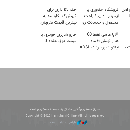
 امن
فروشگاه حضوری یا
جک s5 داری برای
ک
اینترنتی داری؟ راحت
فروش؟ با کارنامه به
محصول و خدماتت رو
بهترین قیمت بفروش!
بفروش
🎉با ماهی فقط 100
جارو شارژی خودرو، با
هزار تومان 6 ماه
قیمت فوق‌العاده!!!
 با
اینترنت پرسرعت ADSL
بگیر!!
حقوق همشهری‌آنلاین متعلق به موسسه همشهری است
Copyright © 2020 HamshahriOnline, All rights reserved
طراحی و تولید: نستوه