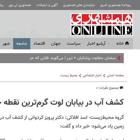
روزنامه همشهری امروز
نیازمندی های همشهری
آگهی و تبلیغات
همشهری تی وی
رو
خانه
آرشیو اخبار
سياست
جهان
اقتصاد
جامعه
شهر
سخنان متفاوت پزشکیان + تیزر | می‌گویند فلانی که حزب اللهی بود را
صفحه اصلی
اخبار اجتماعی
محیط زیست
مجموع نظرات: ۰
کشف آب در بیابان لوت گرم‌ترین نقطه 
گروه محیط‌زیست- اسد افلاکی: دکتر پرویز کردوانی از کشف آب در کو
زمین یاد می‌شود- خبر داد و گفت: