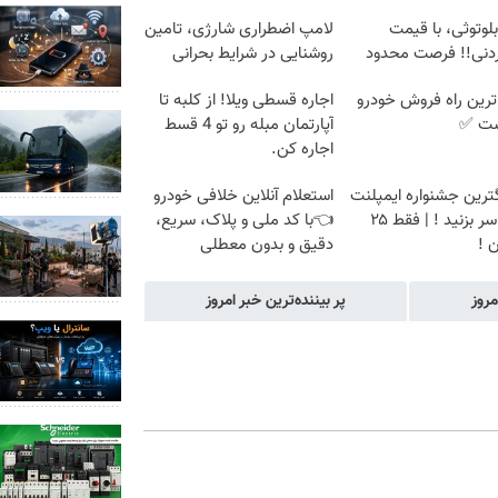
 بلوتوثی، با قیمت
لامپ اضطراری شارژی، تامین
ردنی!! فرصت محدود
روشنایی در شرایط بحرانی
ترین راه فروش خودرو
اجاره‌ قسطی ویلا! از کلبه تا
ست ✅
آپارتمان مبله رو تو 4 قسط
اجاره کن.
گترین جشنواره ایمپلنت
استعلام آنلاین خلافی خودرو
تهران سر بزنید ! | فقط ۲۵
👈با کد ملی و پلاک، سریع،
 !
دقیق و بدون معطلی
مروز
پر بیننده‌ترین خبر امروز