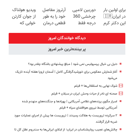
زیبایی دندوناتو
فناوری اروپا،
کبدتو بیمه کن
گیاهی(55%تخفیف)
برای اولین بار
دوربین لامپی
آرتروز مفاصل
ویدیو هولناک
برگردون
سبک و مقاوم |
در ایران🇮🇷
چرخشی 360
خود را به طور
از جوان کارتن
(40%off)
پرداخت قسطی
این دکتر کرم
درجه فقط
قطعی درمان
خوابی که
ترمیم کننده 23
امروز حراج شد
کنید!
میلیاردر شد.
روزه ساخت!
🔥 پرداخت
◗پرسش‌نامه◖
آموزش رایگان
دیدگاه خوانندگان امروز
درب منزل
پر بیننده‌ترین خبر امروز
دنیل بی خیال پرسپولیس نمی شود | مبلغ پیشنهادی باشگاه چقدر بود؟
آغاز شمارش معکوس برای خورشیدگرفتگی کامل | آسمان اروپا هفته آینده تاریک
می‌شود
شوک نهایی به استقلالی‌ها + فیلم
صحنه ای نادر از حیات وحش ایران در سبلان + فیلم
اسرار مگوی پرنده‌های نظامی آمریکایی | پهپادها و جنگنده‌های منهدم شده
آمریکایی توسط نیروی هوافضای سپاه + فیلم
۲ سرکرده تروریست به هلاکت رسیدند | تروریست ها پیش از اجرای عملیات مورد
ضربه قرار گرفتند
چالش‌های عجیب روان‌شناسان در ایران؛ از ابتلای ایرانی‌ها به سندروم عقل کل تا