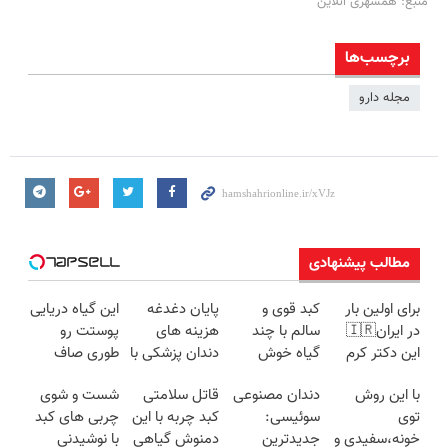
منبع: همشهری آنلاین
برچسب‌ها
مجله دارو
مطالب پیشنهادی
برای اولین بار
کبد قوی و
پایان دغدغه
این گیاه دریایی
در ایران🇮🇷
سالم با چند
هزینه های
پوستت رو
این دکتر کرم
گیاه خوش
دندان پزشکی با
طوری صاف
ترمیم کننده 23
طعم
پک سفید
میکنه انگار
با این روش
دندان مصنوعی
قاتل سلامتی
شست و شوی
روزه ساخت!
کننده خانگی
20سال جوون
توی
سوئیسی:
کبد چربه با این
چربی های کبد
شدی🔥
خونه،سفیدی و
جدیدترین
دمنوش گیاهی
با نوشیدنی