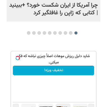
ی
چرا آمریکا از ایران شکست خورد؟ +ببینید
اس
| کتابی که ژاپن را غافلگیر کرد
ک جهت
شاید دلیل ریزش موهات اصلاً چیزی نباشه که فکر
میکنی.
تخفیف ویژه!