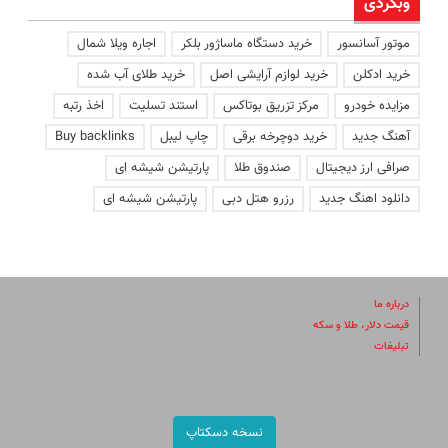
وبگردی
موتور آسانسور
خرید دستگاه ماساژور بلکر
اجاره ویلا شمال
خرید ادکلن
خرید لوازم آرایشی اصل
خرید طلای آب شده
مزایده خودرو
مرکز تزریق بوتاکس
استند تسلیت
اخذ رتبه
آهنگ جدید
خرید دوچرخه برقی
چاپ لیبل
Buy backlinks
صرافی ارز دیجیتال
صندوق طلا
پارتیشن شیشه ای
دانلود اهنگ جدید
رزرو هتل دبی
پارتیشن شیشه ای
درباره ما
قیمت دلار، طلا و سکه
تبلیغات
نسخه دسکتاپ