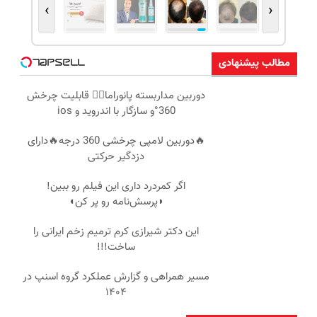
›
‹
مطالب پیشنهادی
دوربین مداربسته پانوراما👈🏻 قابلیت چرخش
360°و سازگار با اندروید و ios
🔥دوربین لامپی چرخشی 360 درجه🔥دارای
دزدگیر حرکتی
اگر کمردرد داری این فیلم رو ببین!
◗پرسش‌نامه رو پر کن◖
این دکتر شیرازی کرم ترمیم زخم ایرانی را
ساخت!!!
مسیر همراهی و گزارش عملکرد گروه اسنپ در
۱۴۰۴