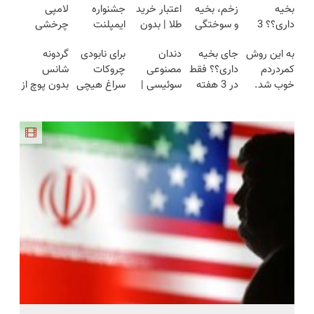
بخیه
زخم، بخیه
اعتبار خرید
جشنواره
لامپی
داری؟؟ 3
و سوختگی
طلا | بدون
ایمپلنت
چرخشی
هفته‌ای
فقط در 3
ضامن و
تهران سر
360 درجه
به این روش
جای بخیه
دندان
برای نابودی
گردونه
محوش کن!
هفته!!😍
چک
بزنید ! |
فقط امروز
کمردردم
داری؟؟ فقط
مصنوعی
چروکات
شانس
فقط ۲۵
حراج شد🔥
خوب شد.
در 3 هفته
سوئیسی |
سراغ هیچی
بدون پوچ از
میلیون !
پرداخت
(پرسشنامه)
ترمیمش
سبک،
جز جوانساز
PS5 تا
درب منزل
کن!😍
مقاوم،
جلبک
آیفون17 و
طبیعی!
نرو(تخفیف40%)
بیت کوین
ویزیت
🔥
رایگان+پرداخت
اقساطی😍