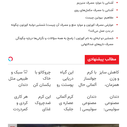
آشنایی با موارد مصرف منیزیم
آشنایی با مصرف مکمل‌های روی
مفاهیم: بیوتین چیست
عوارض مصرف کورتون و موارد منع و مصرف آن چیست| شمشیر دولبه کورتون چگونه
در بدن عمل می‌کند؟
شمشیر دو لبه‌ای به نام کورتون | پاسخ به همه سؤالات و نگرانی‌ها درباره چگونگی
مصرف داروهای ضدالتهابی
مطالب پیشنهادی
کاهش سایز
با کرم
این گیاه
چروکاتو با
🦷 سبک و
و وزن
جوانساز
دریایی
خاک
طبیعی مثل
همزمان،
آلمانی حال
پوستت رو
یکسان کن
دندان
اصولی و
پوستت توی
طوری صاف
(روش
خودت!
دندان
دندان
کرم آلمانی
این کرم
هر کاری
آسان.
هر فصلی
میکنه
خانگی+آسان+به
نصب آسان
مصنوعی
مصنوعی
عصاره ی
ضدچروک
کردی و
خوبه۴۵٪تخفیف
انگار20سال
صرفه)
و پرداخت
سوئیسی:
سوئیسی |
جلبک
غذای
کمردردت
جوون شدی
اقساطی 💳
جدیدترین
سبک،
اسپیرولینا
پوستت رو
درمان نشد؟
🔥لینک
📍 تهران
فناوری
مقاوم،
معروف به
تامین
پر کردن
خرید