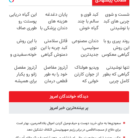
مطالب پیشنهادی
شست و شوی
کبد قوی و
پایان دغدغه
این گیاه دریایی
چربی های کبد
سالم با چند
هزینه های
پوستت رو
با نوشیدنی
گیاه خوش
دندان پزشکی با
طوری صاف
گیاهی(55%تخفیف)
طعم
پک سفید
میکنه انگار
روند پیری رو با
دندان مصنوعی
قاتل سلامتی
با این روش
کننده خانگی
20سال جوون
این روش
سوئیسی:
کبد چربه با این
توی
شدی🔥
گیاهی معکوس
جدیدترین
دمنوش گیاهی
خونه،سفیدی و
کن
فناوری اروپا،
کبدتو بیمه کن
زیبایی دندوناتو
تنها نوشیدنی
ویدیو هولناک
آرتروز مفاصل
آرتروز مفصل
سبک و مقاوم |
برگردون
گیاهی که بطور
از جوان کارتن
خود را به طور
زانو رو یکبار
پرداخت قسطی
(40%off)
کامل چربی
خوابی که
قطعی درمان
برای همیشه
های کبد رو از
میلیاردر شد.
کنید!
درمان کن!
بین میبره
آموزش رایگان
◗پرسش‌نامه◖
◗پرسش‌نامه◖
دیدگاه خوانندگان امروز
پر بیننده‌ترین خبر امروز
سعودی‌ها به جای خرید دوست و حیف‌ومیل کردن اموال بلادالحرمین، بهتر است
برای دفاع از مسجدالاقصی در برابر رژیم صهیونیستی ائتلاف تشکیل دهد
عکس جدید ترامپ وضعیت روانی او را نشان می‌دهد | توصیف یک مقام آمریکایی