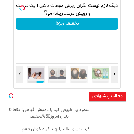
ذاره
دیگه لازم نیست نگران ریزش موهات باشی !!پک تقویت
و رویش مجدد ریشه مو👇
تخفیف ویژه!
›
‹
مطالب پیشنهادی
سم‌زدایی طبیعی کبد با دمنوش گیاهی! فقط تا
پایان امروز50%تخفیف
کبد قوی و سالم با چند گیاه خوش طعم