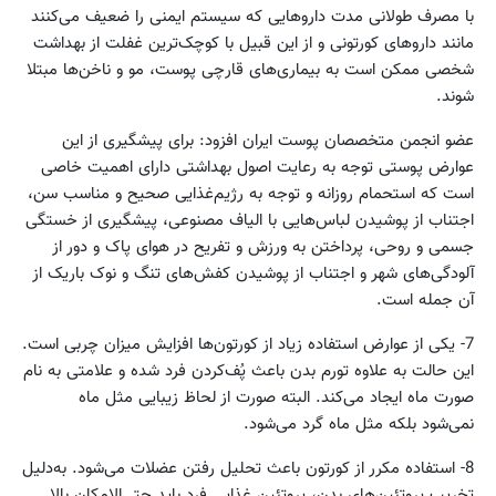
با مصرف طولانی مدت داروهایی که سیستم ایمنی را ضعیف می‌کنند
مانند داروهای کورتونی و از این قبیل با کوچک‌ترین غفلت از بهداشت
شخصی ممکن است به بیماری‌های قارچی پوست، مو و ناخن‌ها مبتلا
شوند.
عضو انجمن متخصصان پوست ایران افزود: برای پیشگیری از این
عوارض پوستی توجه به رعایت اصول بهداشتی دارای اهمیت خاصی
است که استحمام روزانه و توجه به رژیم‌غذایی صحیح و مناسب سن،
اجتناب از پوشیدن لباس‌هایی با الیاف مصنوعی، پیشگیری از خستگی
جسمی و روحی، پرداختن به ورزش و تفریح در هوای پاک و دور از
آلودگی‌های شهر و اجتناب از پوشیدن کفش‌های تنگ و نوک باریک از
آن جمله است.
7- یکی از عوارض استفاده زیاد از کورتون‌ها افزایش میزان چربی است.
این حالت به علاوه تورم بدن باعث پُف‌کردن فرد شده و علامتی به نام
صورت ماه ایجاد می‌کند. البته صورت از لحاظ زیبایی مثل ماه
نمی‌شود بلکه مثل ماه گرد می‌شود.
8- استفاده مکرر از کورتون باعث تحلیل رفتن عضلات می‌شود. به‌دلیل
تخریب پروتئین‌های بدن، پروتئین غذایی فرد باید حتی‌الامکان بالا