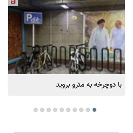
اروپا، سبک
طبیعی!
اکسیر
میکنه
پرسشنامه و
و مقاوم |
ویزیت
جوانی!!
(خرید با
دریافت راه
پرداخت
رایگان+پرداخت
40%تخفیف)
حل
قسطی
اقساطی😍
با دوچرخه به مترو بروید
بو