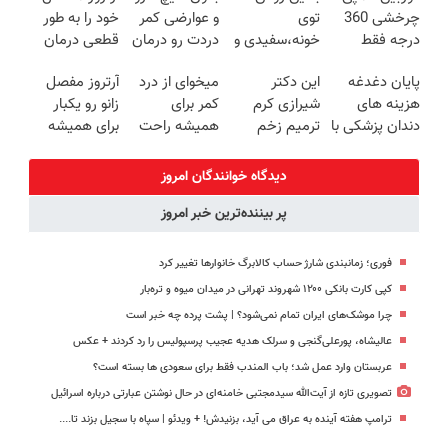
چرخشی 360
توی
و عوارضی کمر
خود را به طور
پرداخت قسطی
درجه فقط
خونه،سفیدی و
دردت رو درمان
قطعی درمان
امروز حراج شد
زیبایی دندوناتو
کن!
کنید!
پایان دغدغه
این دکتر
میخوای از درد
آرتروز مفصل
🔥 پرداخت
برگردون
(پرسش‌نامه)
◗پرسش‌نامه◖
هزینه های
شیرازی کرم
کمر برای
زانو رو یکبار
درب منزل
(40%off)
دندان پزشکی با
ترمیم زخم
همیشه راحت
برای همیشه
پک سفید
ایرانی را
شی؟ 👈
درمان کن!
کننده خانگی
ساخت!!!
پرسش‌نامه رو
◗پرسش‌نامه◖
دیدگاه خوانندگان امروز
پر کن
پر بیننده‌ترین خبر امروز
فوری؛ زمانبندی‌ شارژ حساب کالابرگ خانوارها تغییر کرد
کپی کارت بانکی ۱۲۰۰ شهروند تهرانی در میدان میوه و تره‌بار
چرا موشک‌های ایران تمام نمی‌شود؟ | پشت پرده چه خبر است
عالیشاه، پورعلی‌گنجی و سرلک هدیه عجیب پرسپولیس را رد کردند + عکس
عربستان وارد عمل شد؛ باب المندب فقط برای سعودی ها بسته است؟
تصویری تازه از آیت‌الله سیدمجتبی خامنه‌ای در حال نوشتن عبارتی درباره اسرائیل
ترامپ هفته آینده به عراق می آید، بزنیدش! + ویدئو | سپاه با سجیل بزند تا....