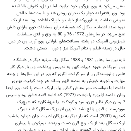
سعی می‌کرد به روی بزرگوار خود نیاورد، اما در دل، کفرش بالا آمده
بود. وی رفته‌رفته دچار یک بحران روحی شد و تا مدت‌ها حالش
تعریفی نداشت به طوری‌که از خواب و خوراک افتاده بود. بعد از یک
دوره تمدد اعصاب، سگال که همیشه برای مسابقات دوی ماراتن دلش
غنج می‌زد، در سال‌های 1972، 76 و 80 به رتق و فتق مسابقات
تلویزیونی المپیک در رشته مسافت‌های طولانی روی آورد. وی در عین
حال در زمینه فیلم و تئاتر آمریکا نیز از دور، دستی داشت.
تازه بین سال‌های 1981 و 1988 سگال یک مرتبه دیگر در دانشگاه
ییل آمریکا در حوزه ادبیات کهن به تدریس پرداخت. وی بار دیگر کار
علمی و نویسندگی را از سر گرفت. آثاری که وی در این سال‌ها از چنته
مهارت و تجربه خویش به منصه ظهور رساند هر چند کیفیت بهتری
داشت اما نتوانست ممر معاش کلانی برای اریک دست پا کند. وی ابتدا
رمان «قصه اولیور» را نوشت (1977) که ادامه قصه عشق بود و سپس
7 رمان دیگر نظیر «زن، مرد و کودک» یا «پزشکان» که هیچ‌یک
موردپسند و قبول واقع نشد. آخرین اثر بزرگ سگال کتاب «مرگ
کمدی» (2001) است که بار دیگر به بزرگان ادبیات جان دوباره بخشید.
اریک سگال بعد از یک ربع قرن دست و پنجه نرم‌کردن با بیماری
پارکینسون سرانجام 2هفته پیش اجلش سر رسید و همان‌جا در