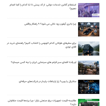
استعلام آنلاین خدمات دولتی: از کد پستی تا ثنا کدام را کجا انجام
دهیم؟
چرا باتری آیفون زود خالی می شود؟ ۹ راهکار واقعی
برای سفرهای طولانی کدام اتوبوس را انتخاب کنیم؟ راهنمای خرید در
فلای تودی
لو رفت! فضای سبز فیلم های سینمایی ایران را چه کسی میسازد؟
سانترال یا ویپ؟ راز ارتباطات پایدار در شرکت‌های حرفه‌ای
مقایسه قیمت تجهیزات برق صنعتی بازار؛ چرا برندها قیمت متفاوتی
دارند؟