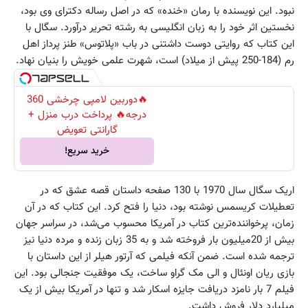
نبود. این نویسنده با رمان «خنده» که در اصل رساله دکترای وی بود،
نخستین اثر خود را به زبان انگلیسی به رشته تحریر درآورد. سگال با
این کتاب که روایتی دوست داشتنی در باب «پلاتوس» طنز پرداز اهل
رم (184-250 پیش از میلاد) است، شهرت علمی خویش را بنیان نهاد.
🔥دوربین لامپی چرخشی 360
درجه🔥 پرداخت درب منزل +
گارانتی تعویض
خرید سریع!
اریک سگال سال 1970 با 130 صفحه داستان قصه عشق که در
تعطیلات کریسمس نوشته بود، دنیا را فتح کرد. این کتاب که در آن
زمان، پرخواننده‌ترین کتاب در آمریکا محسوب می‌شد، در سراسر جهان
بیش از 20میلیون بار فروخته شد و به 35 زبان زنده و مرده دنیا نیز
ترجمه شده است. ضمن آنکه فیلمی که آرتور هیلر از این داستان با
بازی ریان اونئال و الی مک گراو ساخت، یک موفقیت جنجالی بود. این
فیلم 7 بار نامزد دریافت جایزه اسکار شد و تنها در آمریکا بیش از یک
میلیارد دلار فروش داشت.