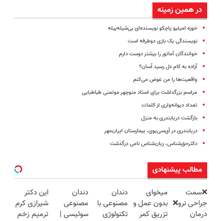
در همین زمینه
خوزه امیلیو پاچکو نویسنده‌ای بی‌شیله‌پیله
نویسندگی یک بازی دوطرفه است
خوانندگان آماتور را بیشتر دوست دارم
آزاده به کام دل رسید آسان؟
واقعیت‌ها را من عوض می‌کنم
مراسم بزرگداشت برای استاد منوچهر موتمنی طباطبایی
تعداد دیوانه‌واری از کلمات
بازگشت دریابندری به منزل
دریابندری در آی‌سی‌یوی، بیمارستان ایران‌مهر
دکتر‌حق‌شناس، زبان‌شناس نامی درگذشت
مطالب پیشنهادی
❌سمت
میخوای
دندان
دندان
این دکتر
جراحی نرو❌
بدون عمل و
مصنوعی با
مصنوعی
شیرازی کرم
درمان
تزریق کمر
تکنولوژی
سوئیسی |
ترمیم زخم