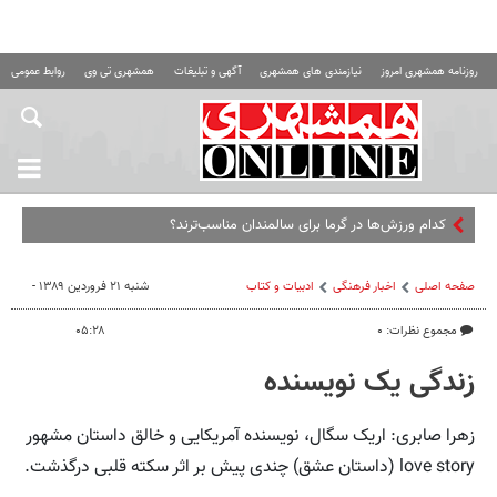
روزنامه همشهری امروز
نیازمندی های همشهری
آگهی و تبلیغات
همشهری تی وی
روابط عمومی ه
صفحه اصلی
اخبار فرهنگی
ادبیات و کتاب
شنبه ۲۱ فروردین ۱۳۸۹ -
مجموع نظرات: ۰
۰۵:۲۸
زندگی یک نویسنده
زهرا صابری: اریک سگال، نویسنده آمریکایی و خالق داستان مشهور
love story (داستان عشق) چندی پیش بر اثر سکته قلبی درگذشت.