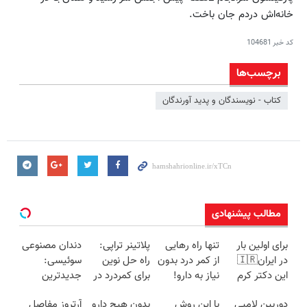
خانه‌‌اش دردم جان باخت.
کد خبر
104681
برچسب‌ها
کتاب - نویسندگان و پدید آورندگان
مطالب پیشنهادی
برای اولین بار
تنها راه رهایی
پلاتینر تراپی:
دندان مصنوعی
در ایران🇮🇷
از کمر درد بدون
راه حل نوین
سوئیسی:
این دکتر کرم
نیاز به دارو!
برای کمردرد در
جدیدترین
ترمیم کننده 23
(◂پرسش‌نامه)
منزل شما
فناوری اروپا،
دوربین لامپی
با این روش
بدون هیچ دارو
آرتروز مفاصل
روزه ساخت!
سبک و مقاوم |