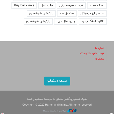
آهنگ جدید
خرید دوچرخه برقی
چاپ لیبل
Buy backlinks
صرافی ارز دیجیتال
صندوق طلا
پارتیشن شیشه ای
دانلود اهنگ جدید
رزرو هتل دبی
پارتیشن شیشه ای
درباره ما
قیمت دلار، طلا و سکه
تبلیغات
نسخه دسکتاپ
حقوق همشهری‌آنلاین متعلق به موسسه همشهری است
Copyright © 2020 HamshahriOnline, All rights reserved
طراحی و تولید: نستوه