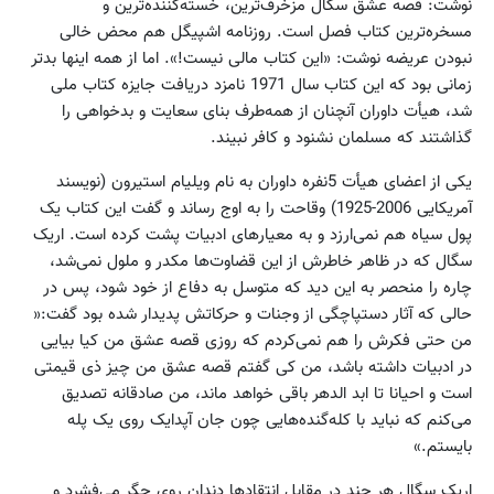
نوشت: قصه عشق سگال مزخرف‌ترین، خسته‌کننده‌ترین و
مسخره‌ترین کتاب فصل است. روزنامه اشپیگل هم محض خالی
نبودن عریضه نوشت: «این کتاب مالی نیست!». اما از همه اینها بدتر
زمانی بود که این کتاب سال 1971 نامزد دریافت جایزه کتاب ملی
شد، هیأت داوران آنچنان از همه‌طرف بنای سعایت و بدخواهی را
گذاشتند که مسلمان نشنود و کافر نبیند.
یکی از اعضای هیأت 5نفره داوران به نام ویلیام استیرون (نویسند
آمریکایی 2006-1925) وقاحت را به اوج رساند و گفت این کتاب یک
پول سیاه هم نمی‌ارزد و به معیارهای ادبیات پشت کرده است. اریک
سگال که در ظاهر خاطرش از این قضاوت‌ها مکدر و ملول نمی‌شد،
چاره را منحصر به این دید که متوسل به دفاع از خود شود، پس در
حالی که آثار دستپاچگی از وجنات و حرکاتش پدیدار شده بود گفت:«
من حتی فکرش را هم نمی‌کردم که روزی قصه عشق من کیا بیایی
در ادبیات داشته باشد، من کی گفتم قصه عشق من چیز ذی قیمتی
است و احیانا تا ابد الدهر باقی خواهد ماند، من صادقانه تصدیق
می‌کنم که نباید با کله‌گنده‌هایی چون جان آپدایک روی یک پله
بایستم.»
اریک سگال هر چند در مقابل انتقادها دندان روی جگر می‌فشرد و