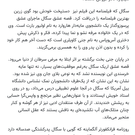
سگال که فیلمنامه این فیلم نیز دستپخت خودش بود گوی زرین
بهترین فیلمنامه را دریافت کرد. قصه عشق سگال ماجرای عشق
پرسوزو‌گداز یک دانشجوی مایه‌دار هاروارد به نام اولیور بارت است. وی
که در یک خانواده مرفه نشو و نما پیدا کرده، فکر و ذکرش پیش
دختری آس‌و‌پاس به نام جنی کاویلری است که دست آخر هم کار خود
را کرده و بدون اذن پدر وی را به همسری برمی‌گزیند.
در پایان جنی بخت برگشته بر اثر ابتلا به مرض سرطان از دنیا می‌رود.
قصه عشق اریک سگال به‌رغم موفقیت‌های بسیار، نه تنها مایه
خرسندی این نویسنده نشد که به نوعی بلای جان وی نیز شده بود.
نشان به این نشان که از یک‌طرف دانشجویان نمک نشناس دانشگاه
ییل آمریکا که سگال‌ در آنجا علوم تطبیقی درس می‌داد، رو در روی
استاد خویش ایستادند و با عنوان‌هایی نظیر مرتجع و واپس‌گرا حسابی
به ریشش خندیدند. از آن طرف منتقدان ادبی نیز از هر گوشه و کنار
چنان متلک‌های آب نکشیده‌ای به نافش بستند که عقل انسانی
متحیر می‌ماند.
روزنامه فرانکفورتر آلگماینه که گویی با سگال پدرکشتگی صدساله دارد