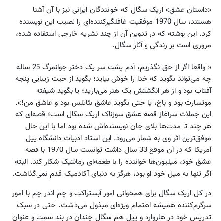
«داستان عشق» اریک سگال که خوانندگان ایرانی نیز با آن آشنا
هستند، سال 1970 موفقیت غافلگیرکننده‌ای را نصیب این نویسنده
کرد. این نوشته که در تدوین آن از چند نشریه خارجی استفاده شده،
مروری است بر زندگی و آثار سگال.
« واقعا اگر از حق نگذریم، آدم پشت سر یک دختر جوانمرگ 25 ساله
چه می‌تواند بگوید که خدا را خوش بیاید؛ بگوید از حیث زیبایی پنجه
آفتاب بود و از هر انگشتش یک هنر می‌بارید؛ یا بگوید شیفته
موتسارت بود و باخ، یا حتی بگوید عاشق بئاتلس بود و عاشق من!».
این جملات سرآغاز قصه عشق سوزناک اریک سگال است؛ قصه‌ای که
هر چند تا مدت‌ها بلای جان نویسنده‌‌اش شده بود اما با این حال
موفق‌ترین اثر وی به شمار می‌رود. این استاد ادبیات دانشگاه ییل
آمریکا که در آن موقع 33 سال داشت توانست سال 1970 با قصه
عشق خود، میلیون‌ها خواننده را با طعمه‌ای رمانتیک شکار کند. البته
اگر تنها به میل خود او بود، هرگز به دنیای آکادمیک قدم نمی‌گذاشت.
در کل اریک سگال برای همخوانی امور آبستراکت و چم اندر چم با امور
سرگرم‌کننده همیشه اهتمام ویژه‌ای مبذول می‌داشت. حتی در سبک
تدریس خود در هاروارد و ییل هم سگال چندان در بند سمت و عنوان