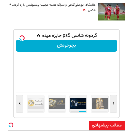
عالیشاه، پورعلی‌گنجی و سرلک هدیه عجیب پرسپولیس را رد کردند +
عکس
دلار جایزه ببر 💲🤑
گردونه شانس ps5 جایزه میده 🔥
بچرخونش
›
‹
مطالب پیشنهادی