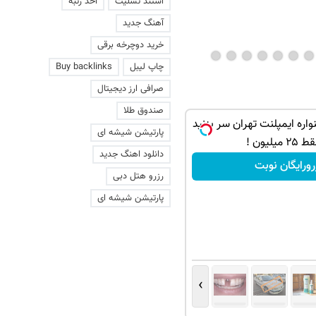
استند تسلیت
اخذ رتبه
آهنگ جدید
خرید دوچرخه برقی
چاپ لیبل
Buy backlinks
صرافی ارز دیجیتال
صندوق طلا
اره ایمپلنت تهران سر بزنید
پارتیشن شیشه ای
۲ میلیون !
دانلود اهنگ جدید
رورایگان نوبت
رزرو هتل دبی
پارتیشن شیشه ای
›