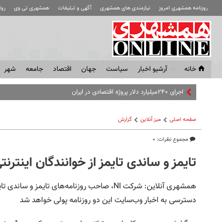
روزنامه همشهری امروز
نیازمندی های همشهری
آگهی و تبلیغات
همشهری تی وی
رو
خانه
آرشیو اخبار
سياست
جهان
اقتصاد
جامعه
شهر
صفحه اصلی
میز آنلاین
گزارش
مجموع نظرات: ۰
تایمز و ساندی تایمز از خوانندگان اینترنت
همشهری آنلاین: شرکت NI، صاحب روزنامه‌های تایم
دسترسی به اخبار وب‌سایت این دو روزنامه پولی خواهد شد