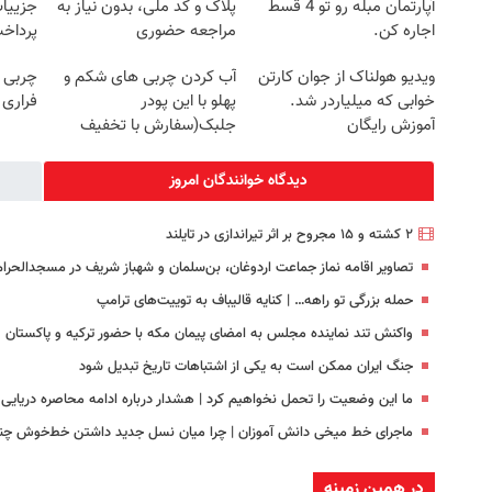
آپارتمان مبله رو تو 4 قسط
پلاک و کد ملی، بدون نیاز به
جزییات
اجاره کن.
مراجعه حضوری
پرداخ
ویدیو هولناک از جوان کارتن
آب کردن چربی های شکم و
چربی 
خوابی که میلیاردر شد.
پهلو با این پودر
فراری 
آموزش رایگان
جلبک(سفارش با تخفیف
ویژه)
دیدگاه خوانندگان امروز
۲ کشته و ۱۵ مجروح بر اثر تیراندازی در تایلند
تصاویر اقامه نماز جماعت اردوغان، بن‌سلمان و شهباز شریف در مسجدالحرام
حمله بزرگی تو راهه… | کنایه قالیباف به توییت‌های ترامپ
واکنش تند نماینده مجلس به امضای پیمان مکه با حضور ترکیه و پاکستان
جنگ ایران ممکن است به یکی از اشتباهات تاریخ تبدیل شود
ما این وضعیت را تحمل نخواهیم کرد | هشدار درباره ادامه محاصره دریایی ا
ماجرای خط میخی دانش آموزان | چرا میان نسل جدید داشتن خط‌خوش چن
در همین زمینه