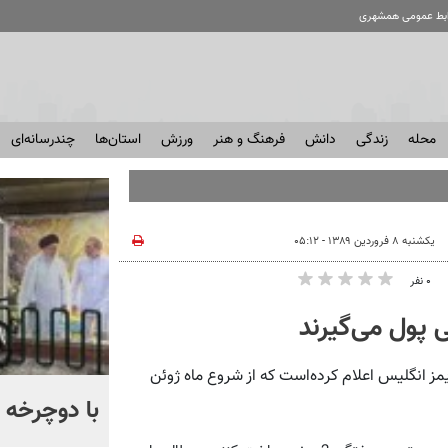
ابط عمومی همشهری
محله
زندگی
دانش
فرهنگ و هنر
ورزش
استان‌ها
چندرسانه‌ای
یکشنبه ۸ فروردین ۱۳۸۹ - ۰۵:۱۲
۰ نفر
ی پول می‌گیرند
ز و ساندی تایمز انگلیس اعلام کرده‌است که از شروع ماه ژوئن
آمیتاب باچان به ایران می‌آید
با دوچرخه ب
+ فیلم