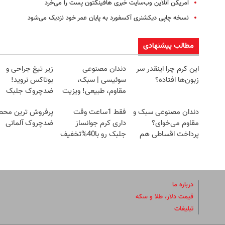
امریکن آنلاین وب‌سایت خبری هافینگتون پست را می‌خرد
نسخه چاپی دیکشنری آکسفورد به پایان عمر خود نزدیک می‌شود
مطالب پیشنهادی
این کرم چرا اینقدر سر
دندان مصنوعی
زیر تیغ جراحی و
زبون‌ها افتاده؟
سوئیسی | سبک،
بوتاکس نروید!
مقاوم، طبیعی! ویزیت
ضدچروک جلبک
رایگان+پرداخت
با40%تخفیف
دندان مصنوعی سبک و
فقط 1ساعت وقت
پرفروش ترین محص
اقساطی😍
مقاوم می‌خوای؟
داری کرم جوانساز
ضدچروک آلمانی
پرداخت اقساطی هم
جلبک رو با40%تخفیف
داریم!😍 | 📍تهران
بخری!
درباره ما
قیمت دلار، طلا و سکه
تبلیغات