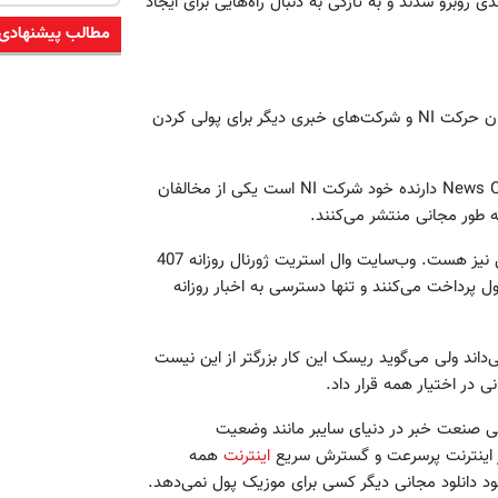
 روبرو شدند و به تازگی به دنبال راه‌هایی برای ایجاد
مطالب پیشنهادی
با وجود مطالب مجانی که در اینترنت وجود دارد، بسیاری از تحلیل‌گران حرکت NI و شرکت‌های خبری دیگر برای پولی کردن
از طرفی روپرت مورداک (Rupert Murdoch) که شرکتش به نام News Corp دارنده خود شرکت NI‌ است یکی از مخالفان
 طور مجانی منتشر می‌کنند.
گقتنی‌است که شرکت News Corp دارنده روزنامه وال‌استریت ژورنال نیز هست. وب‌سایت وال استریت ژورنال روزانه 407
پرداخت می‌کنند و تنها دسترسی به اخبار روزانه
ایمز حرکت NI را همراه با ریسک می‌داند ولی می‌گوید ریسک این کار بزرگتر از این نیست
ی در اختیار همه قرار داد.
ی صنعت خبر در دنیای سایبر مانند وضعیت
ر اینترنت پرسرعت و گسترش سریع
اینترنت
همه
ود دانلود مجانی دیگر کسی برای موزیک پول نمی‌دهد.