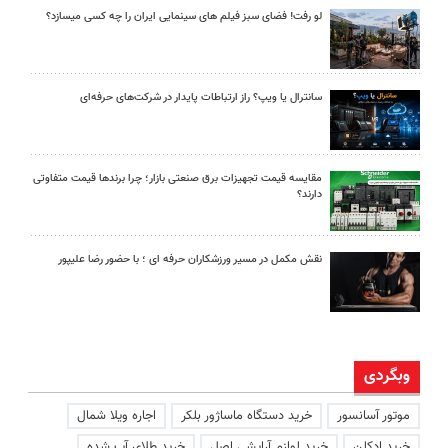
لو رفت! فضای سبز فیلم های سینمایی ایران را چه کسی میسازد؟
سانترال یا ویپ؟ راز ارتباطات پایدار در شرکت‌های حرفه‌ای
مقایسه قیمت تجهیزات برق صنعتی بازار؛ چرا برندها قیمت متفاوتی
دارند؟
نقش مکمل در مسیر ورزشکاران حرفه ای ؛ با حضور رضا علیپور
وبگردی
موتور آسانسور
خرید دستگاه ماساژور بلکر
اجاره ویلا شمال
خرید ادکلن
خرید لوازم آرایشی اصل
خرید طلای آب شده