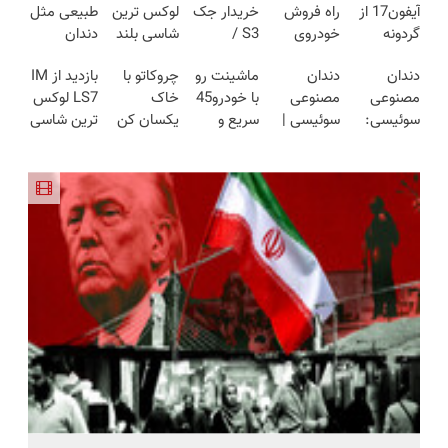
آیفون17 از
راه فروش
خریدار جک
لوکس ترین
طبیعی مثل
گردونه
خودروی
S3 /
شاسی بلند
دندان
شانس
شما 🚗
ماشینتو به
برقی ایران
خودت!
دندان
دندان
ماشینت رو
چروکاتو با
بازدید از IM
جایزه بگیر
راحتی
نصب آسان
مصنوعی
مصنوعی
با خودرو45
خاک
LS7 لوکس
🎁
بفروش
و پرداخت
سوئیسی:
سوئیسی |
سریع و
یکسان کن
ترین شاسی
اقساطی 💳
جدیدترین
سبک،
راحت
(روش
بلند برقی
📍 تهران
فناوری
مقاوم،
بفروش
خانگی+آسان+به
ایران در
اروپا، سبک
طبیعی!
صرفه)
باشگاه
و مقاوم |
ویزیت
انقلاب
پرداخت
رایگان+پرداخت
قسطی
اقساطی😍