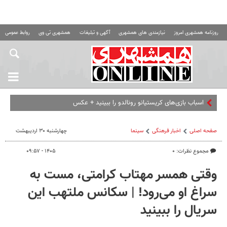
روزنامه همشهری امروز
نیازمندی های همشهری
آگهی و تبلیغات
همشهری تی وی
روابط عمومی ه
اسباب‌ بازی‌های کریستیانو رونالدو را ببینید + عکس
صفحه اصلی
اخبار فرهنگی
سینما
چهارشنبه ۳۰ اردیبهشت
مجموع نظرات: ۰
۱۴۰۵ - ۰۹:۵۷
وقتی همسر مهتاب کرامتی، مست به
سراغ او می‌رود! | سکانس ملتهب این
سریال را ببینید