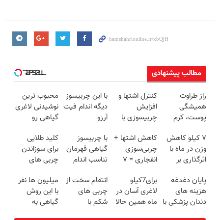
مطالب پیشنهادی
راز طراوت
کنترل اشتها و
با این چربیسوز
محبوب ترین
همیشگی
افزایش
دیگه اندام فیت
نوشیدنی لاغری
پوست، کرم
چربیسوزی با
آرزو
گیاهی رو
جوانساز جلبک
این نوشیدنی
نیست(تخفیف
با60%تخفیف
۷ کیلو کاهش
کاهش اشتها +
با چربیسوز
کلید طلایی
با 45%تخفیف
گیاهی
تا امشب)
بخر
وزن در ماه با
چربی‌سوزی
گیاهی قهرمان
برای سوزاندن
اثرگذاری بر
انفجاری = ۷
تناسب اندام
چربی های
اشتها و
کیلو لاغری در
شو60%تخفیف
مزاحم
پایان دغدغه
برای7کیلو
انتقام سخت از
میلیون ها نفر
متابولیسم(تخفیف
ماه
بدن(60%تخفیف
هزینه های
لاغری آسان در
چربی های
با این روش
ویژه)
تا امشب)
دندان پزشکی با
ماه همین حالا
شکم با
گیاهی به
پک سفید
اقدام کن!
چربیسوز
تناسب اندام