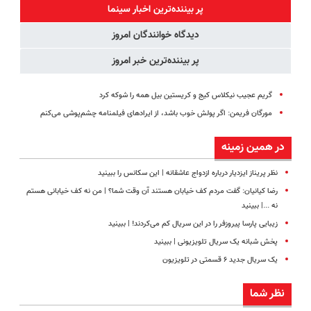
کننده خانگی
سفارش با
گیاهی(تخفیف
رسیدن60%off
پر بیننده‌ترین اخبار سینما
قیمت قدیم
ویژه)
دیدگاه خوانندگان امروز
پر بیننده‌ترین خبر امروز
گریم عجیب نیکلاس کیج و کریستین بیل همه را شوکه کرد
مورگان فریمن: اگر پولش خوب باشد، از ایرادهای فیلمنامه چشم‌پوشی می‌کنم
در همین زمینه
نظر پریناز ایزدیار درباره ازدواج عاشقانه | این سکانس را ببینید
رضا کیانیان: گفت مردم کف خیابان هستند آن وقت شما؟ | من نه کف خیابانی هستم
نه ...|‌ ببینید
زیبایی پارسا پیروزفر را در این سریال کم می‌کردند! | ببینید
پخش شبانه یک سریال تلویزیونی | ببینید
یک سریال جدید ۶ قسمتی در تلویزیون
نظر شما