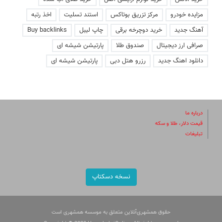
مزایده خودرو
مرکز تزریق بوتاکس
استند تسلیت
اخذ رتبه
آهنگ جدید
خرید دوچرخه برقی
چاپ لیبل
Buy backlinks
صرافی ارز دیجیتال
صندوق طلا
پارتیشن شیشه ای
دانلود اهنگ جدید
رزرو هتل دبی
پارتیشن شیشه ای
درباره ما
قیمت دلار، طلا و سکه
تبلیغات
نسخه دسکتاپ
حقوق همشهری‌آنلاین متعلق به موسسه همشهری است