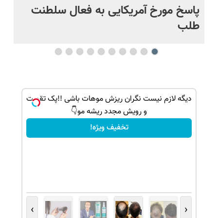
پاسخ مورخ آمریکایی به فعال سلطنت
با
طلب
ک جهت
دیگه لازم نیست نگران ریزش موهات باشی !!پک تقویت
و رویش مجدد ریشه مو👇
تخفیف ویژه!
›
‹