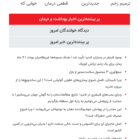
ترمیم زخم
جدیدترین
قطعی درمان
خوابی که
ایرانی را
فناوری اروپا،
کنید!
میلیاردر شد.
ساخت!!!
سبک و مقاوم |
◗پرسش‌نامه◖
آموزش رایگان
پر بیننده‌ترین اخبار بهداشت و درمان
پرداخت قسطی
دیدگاه خوانندگان امروز
پر بیننده‌ترین خبر امروز
وجود فسفر در بمباران لامرد تأیید شد | هدف بمبچه‌ها غیرنظامیان بودند | ۴ ماه
زمان برای یک زخم ترکش کوچک
جمع‌آوری ۳ محصول سلامت‌محور از بازار
چرا تابستان، فصل شیوع بیماری‌های عفونی گوارشی است؟ | این ساندویچ‌ها را از
بیرون نخرید
ردپای بمب‌های فسفری در لامرد؛ نتایج مطالعات‌مان را به گوش جهان می‌رسانیم | با
حمایت از پژوهش می‌توانیم به رتبه اول منطقه بازگردیم
این مخدر را در پوشش خوشبوکننده دهان به نوجوانان می‌فروشند | چرا شیوع
مصرف ناس خطرناک است؟
اصل ماجرای ارز برای لکسوس و دست خالی صنعت دارو | بحران بی‌دارویی در کمین
کشور است
زخم‌های لامرد دیر خوب می‌شوند