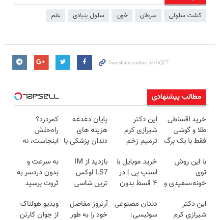
کشت سلولی
سرطان
خون
سلول بنیادی
علم
مطالب پیشنهادی
خرید اقساطی
این دکتر
پایان دغدغه
کمردرد؟
طلا و گوشی
شیرازی کرم
هزینه های
راه‌حلش
فقط با یک برگ
ترمیم زخم
دندان پزشکی با
اینجاست، نه
چک صیادی
ایرانی را
پک سفید
توی داروخونه
با این روش
خرید موبایل با
بازدید از IM
به سرعت و
ساخت!!!
کننده خانگی
توی
اسنپ پی | در
LS7 لوکس
بدون دردسر به
خونه،سفیدی و
۴ قسط بدون
ترین شاسی
ثروت برسید
زیبایی دندوناتو
سود و کارمزد!
بلند برقی ایران
(دوره کاملا
این دکتر
دندان مصنوعی
آرتروز مفاصل
ویدیو هولناک
برگردون
در باشگاه
رایگان
شیرازی کرم
سوئیسی:
خود را به طور
از جوان کارتن
(40%off)
انقلاب
پولسازی)