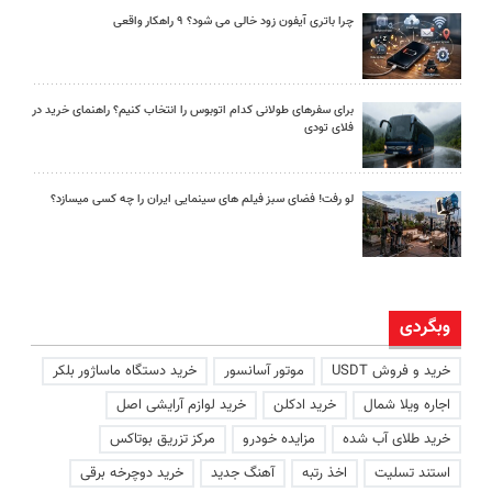
چرا باتری آیفون زود خالی می شود؟ ۹ راهکار واقعی
برای سفرهای طولانی کدام اتوبوس را انتخاب کنیم؟ راهنمای خرید در
فلای تودی
لو رفت! فضای سبز فیلم های سینمایی ایران را چه کسی میسازد؟
وبگردی
خرید و فروش USDT
موتور آسانسور
خرید دستگاه ماساژور بلکر
اجاره ویلا شمال
خرید ادکلن
خرید لوازم آرایشی اصل
خرید طلای آب شده
مزایده خودرو
مرکز تزریق بوتاکس
استند تسلیت
اخذ رتبه
آهنگ جدید
خرید دوچرخه برقی