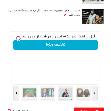
فریاد تند هادی چوپان؛‌ شما دلقکید | اگر مرد هستید افتخارات من را
کسب کنید
ک جهت
قبل از اینکه دیر بشه، این راز مراقبت از مو رو ببین...
تخفیف ویژه!
›
‹