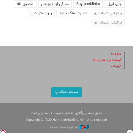
چاپ لیبل
Buy backlinks
صرافی ارز دیجیتال
صندوق طلا
پارتیشن شیشه ای
دانلود اهنگ جدید
رزرو هتل دبی
پارتیشن شیشه ای
درباره ما
قیمت دلار، طلا و سکه
تبلیغات
نسخه دسکتاپ
حقوق همشهری‌آنلاین متعلق به موسسه همشهری است
Copyright © 2020 HamshahriOnline, All rights reserved
طراحی و تولید: نستوه