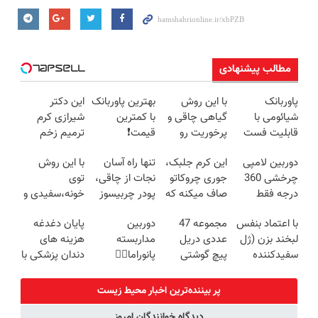
مطالب پیشنهادی
پاوربانک
با این روش
بهترین پاوربانک
این دکتر
شیائومی با
گیاهی چاقی و
با کمترین
شیرازی کرم
قابلیت فست
پرخوریت رو
قیمت❗
ترمیم زخم
شارژ در زمان
شکست بده
ایرانی را
دوربین لامپی
این کرم جلبک،
تنها راه آسان
با این روش
های بی برقی⚡
ساخت!!!
چرخشی 360
جوری چروکاتو
نجات از چاقی،
توی
درجه فقط
صاف میکنه که
پودر چربیسوز
خونه،سفیدی و
امروز حراج شد
انگار بوتاکس
جلبک(تخفیف
زیبایی دندوناتو
با اعتماد بنفس
مجموعه 47
دوربین
پایان دغدغه
🔥 پرداخت
کردی!(تخفیف
تا امشب)
برگردون
لبخند بزن (ژل
عددی دریل
مداربسته
هزینه های
درب منزل
ویژه)
(40%off)
سفیدکننده
پیچ گوشتی
پانوراما👈🏻
دندان پزشکی با
دندان40%تخفیف)
شارژی (تخفیف
قابلیت چرخش
پک سفید
به مدت
360°و سازگار با
کننده خانگی
پر بیننده‌ترین اخبار محیط زیست
محدود)
اندروید و ios
دیدگاه خوانندگان امروز