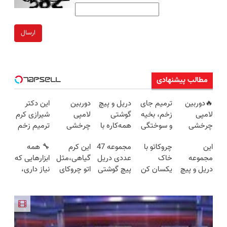
ارسال
مطالب پیشنهادی
🔥دوربین
ترمیم جای
دریل و پیچ
دوربین
این دکتر
لامپی
زخم، بخیه
گوشتی
لامپی
شیرازی کرم
چرخشی
و سوختگی
همه‌کاره با
چرخشی
ترمیم زخم
360 درجه
فقط در 3
گیربکس
360 درجه
ایرانی را
این
چروکاتو با
مجموعه 47
این کرم
🔧 همه
🔥 پرداخت
هفته!!😍
هوشمند ⚙️
فقط امروز
ساخت!!!
مجموعه
خاک
عددی دریل
گیاهی،مثل
ابزارهایی که
درب منزل
(نصف
حراج شد🔥
دریل و پیچ
یکسان کن
پیچ گوشتی
اتو چروکای
نیاز داری،
+ گارانتی
قیمت بازار
پرداخت
گوشتی رو با
(روش
شارژی
پوستتو
توی یه کیف
تعویض
🔥)
درب منزل
گارانتی و
خانگی+آسان+به
(تخفیف به
صاف
جمع شده!
نصف قیمت
صرفه)
مدت
میکنه!+تخفیف
تخفیف به
بخر!😉
محدود)
ویژه
مدت
محدود