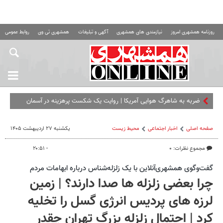
روزنامه همشهری امروز
نیازمندی های همشهری
آگهی و تبلیغات
همشهری تی وی
روابط عمومی ه
ضربه به شاهرگ هوایی آمریکا | روایت یک شکست پرهزینه در آسمان
منطقه
صفحه اصلی
اخبار اجتماعی
محیط زیست
یکشنبه ۲۷ اردیبهشت ۱۴۰۵
مجموع نظرات: ۰
- ۲۰:۵۱
گفت‌وگوی همشهری‌آنلاین با یک زلزله‌شناس درباره ابهامات مردم
چرا بعضی زلزله ‌ها صدا دارند؟ | زمین
‌لرزه ‌های پردیس انرژی گسل را تخلیه
کرد | احتمال زلزله بزرگ تهران چقدر