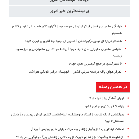
پر بیننده‌ترین خبر امروز
بارندگی ها در این فصل فراتر از نرمال خواهد بود | نگران تاثیر شدید ال نینو در کشور
هستیم
هشدار درباره ال‌ نینوی رکوردشکن | «سوپر ال‌ نینو» چه آثاری بر ایران دارد؟
انقراض ماهیان خاویاری خزر کلید خورد | برنامه نجات این ماهیان روی میز محیط
زیست
۶ شهر کشور در جمع گرمترین های جهان
تمرکز هوای پاک در نیمه شرقی کشور | خوزستان درگیر آلودگی هوا شد
در همین زمینه
تهران آمادگی زلزله را دارد؟
زلزله ۶.۷ ریشتری در این کشور
رمزگشایی از یک شایعه | استاد پژوهشکده زلزله‌شناسی کشور: لرزش پردیس «آزمایش
هسته‌ای» نبود
لحظات ابتدایی بعد از وقوع زلزله و وضعیت خیابان های پردیس | ویدئو
از شایعه تا واقعیت؛ زلزله‌های کوچک از رخ دادن زلزله‌های بزرگ جلوگیری می‌کند؟