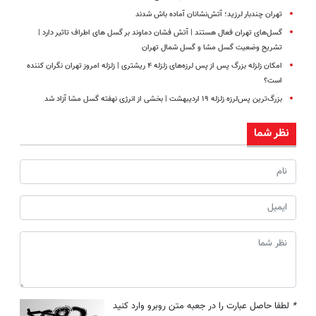
تهران چندبار لرزید؛ آتش‌نشانان آماده باش شدند
گسل‌های تهران فعال هستند | آتش فشان دماوند بر گسل های اطراف تاثیر دارد |
تشریح وضعیت گسل مشا و گسل شمال تهران
امکان زلزله بزرگ پس از پس لرزه‌های زلزله‌ ۴ ریشتری | زلزله امروز تهران نگران کننده
است؟
بزرگ‌ترین پس‌لرزه زلزله ۱۹ اردیبهشت | بخشی از انرژی نهفته گسل مشا آزاد شد
نظر شما
*
لطفا حاصل عبارت را در جعبه متن روبرو وارد کنید