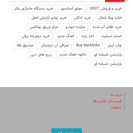
خرید و فروش USDT
موتور آسانسور
خرید دستگاه ماساژور بلکر
اجاره ویلا شمال
خرید ادکلن
خرید لوازم آرایشی اصل
خرید طلای آب شده
مزایده خودرو
مرکز تزریق بوتاکس
استند تسلیت
اخذ رتبه
آهنگ جدید
خرید دوچرخه برقی
چاپ لیبل
Buy backlinks
صرافی ارز دیجیتال
صندوق طلا
پارتیشن شیشه ای
دانلود اهنگ جدید
رزرو هتل دبی
پارتیشن شیشه ای
درباره ما
قیمت دلار، طلا و سکه
تبلیغات