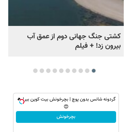
ماه +
کشتی‌ جنگ جهانی دوم از عمق آب
اف
بیرون زد! + فیلم
ما
گردونه شانس بدون پوچ | بچرخونش بیت کوین ببر! 🔥
😍
بچرخونش