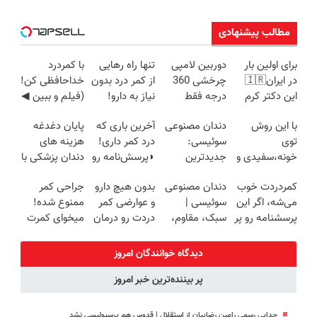
مطالب پیشنهادی
برای اولین بار
دوربین لامپی
تنها راه رهایی
با کمردرد
در ایران🇮🇷
چرخشی 360
از کمر درد بدون
خداحافظی کن!
این دکتر کرم
درجه فقط
نیاز به دارو!
(فیلم و ببین ◀
ترمیم کننده 23
امروز حراج شد
(◂پرسش‌نامه)
پرسش‌نامه رو
با این روش
دندان مصنوعی
آخرین باری که
پایان دغدغه
روزه ساخت!
🔥 پرداخت
پرکن)
توی
سوئیسی:
درد کمر داری!
هزینه های
درب منزل
خونه،سفیدی و
جدیدترین
◗پرسش‌نامه رو
دندان پزشکی با
زیبایی دندوناتو
فناوری اروپا،
پر کن◖
پک سفید
کمردردت خوب
دندان مصنوعی
بدون هیچ دارو
جراحی کمر
برگردون
سبک و مقاوم |
کننده خانگی
می‌شه، اگر این
سوئیسی |
و عوارضی کمر
ممنوع شده!
(40%off)
پرداخت قسطی
پرسشنامه رو پر
سبک، مقاوم،
دردت رو درمان
میخوای کمرت
کنی!!
طبیعی! ویزیت
کن!
رو در منزل
رایگان+پرداخت
(پرسش‌نامه)
درمان کنی؟
دیدگاه خوانندگان امروز
اقساطی😍
((پرسش‌نامه))
پر بیننده‌ترین خبر امروز
جدایی رسمی رامین رضاییان از استقلال | قدوس هم پرسپولیسی نشد