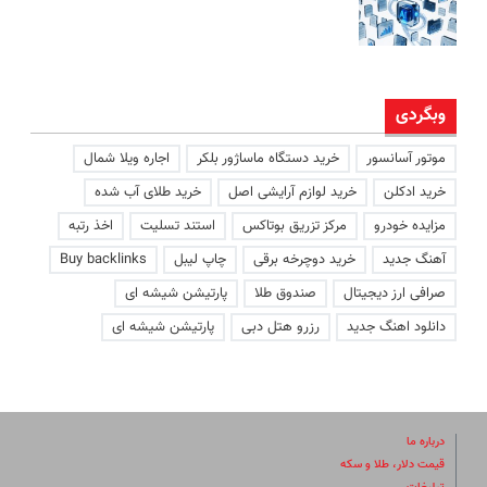
وبگردی
موتور آسانسور
خرید دستگاه ماساژور بلکر
اجاره ویلا شمال
خرید ادکلن
خرید لوازم آرایشی اصل
خرید طلای آب شده
مزایده خودرو
مرکز تزریق بوتاکس
استند تسلیت
اخذ رتبه
آهنگ جدید
خرید دوچرخه برقی
چاپ لیبل
Buy backlinks
صرافی ارز دیجیتال
صندوق طلا
پارتیشن شیشه ای
دانلود اهنگ جدید
رزرو هتل دبی
پارتیشن شیشه ای
درباره ما
قیمت دلار، طلا و سکه