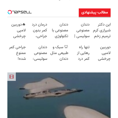
مطالب پیشنهادی
این دکتر
دندان
دندان
درمان درد
🔥دوربین
شیرازی کرم
مصنوعی
مصنوعی با
کمر بدون
لامپی
ترمیم زخم
سوئیسی |
تکنولوژی
جراحی،
چرخشی
ایرانی را
سبک،
دیجیتال
تزریق ◀
360 درجه
دوربین
تنها راه
🦷 سبک و
دندان
جراحی کمر
ساخت!!!
مقاوم،
سوئیسی
پرسش‌نامه
🔥 پرداخت
لامپی
رهایی از
طبیعی مثل
مصنوعی
ممنوع
طبیعی!
🇨🇭
رو پر کن ▶
درب منزل
چرخشی
کمر درد
دندان
سوئیسی:
شده!
ویزیت
+ گارانتی
360 درجه
بدون نیاز به
خودت!
جدیدترین
میخوای
رایگان+پرداخت
تعویض
فقط امروز
دارو!
نصب آسان
فناوری
کمرت رو در
اقساطی😍
حراج شد🔥
(◂پرسش‌نامه)
و پرداخت
اروپا، سبک
منزل درمان
پرداخت
اقساطی 💳
و مقاوم |
کنی؟
درب منزل
📍 تهران
پرداخت
((پرسش‌نامه))
قسطی