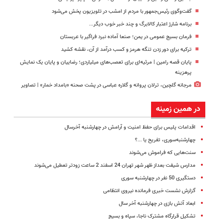
گفت‌وگوی رئیس‌جمهور با مردم از امشب در تلویزیون پخش می‌شود
برنامه شارژ اعتبار کالابرگ و چند خبر خوب دیگر...
فرمان بسیج عمومی در یمن؛ صنعا آماده نبرد فراگیر با عربستان
ترکیه برای دور زدن تنگه هرمز و کسب درآمد از آن، نقشه کشید
پایان قصه رامین | مرثیه‌ای برای تعصب‌های میلیاردی؛ رضاییان و پایان یک نمایش
پرهزینه
مرجانه گلچین، ترلان پروانه و گلاره عباسی در پشت صحنه «بامداد خمار» | تصاویر
در همین زمینه
اقدامات پلیس برای حفظ امنیت و آرامش در چهارشنبه آخرسال
چهارشنبه‌سوری، تفریح یا ...؟
سنت‌هایی که فراموش می‌شوند
مدارس شیفت بعداز ظهر شهر تهران 24 اسفند 2 ساعت زودتر تعطیل می‌شوند
دستگیری 50 نفر در چهارشنبه سوری
گزارش نشست خبری فرمانده نیروی انتظامی
ابعاد آتش بازی در چهارشنبه آخر سال
تشکیل قرارگاه مشترک ناجا، سپاه و بسیج