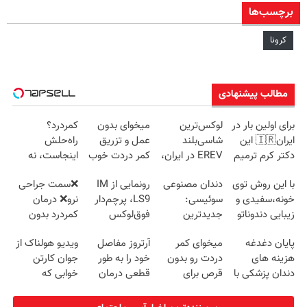
برچسب‌ها
کرونا
مطالب پیشنهادی
برای اولین بار در
لوکس‌ترین
میخوای بدون
کمردرد؟
ایران🇮🇷 این
شاسی‌بلند
عمل و تزریق
راه‌حلش
دکتر کرم ترمیم
EREV در ایران،
کمر دردت خوب
اینجاست، نه
کننده 23 روزه
توسط نیکا موتور
شه؟
توی داروخونه
با این روش توی
دندان مصنوعی
رونمایی از IM
❌سمت جراحی
ساخت!
رونمایی شد!
◂پرسش‌نامه رو
خونه،سفیدی و
سوئیسی:
LS9، پرچم‌دار
نرو❌ درمان
پرکن
زیبایی دندوناتو
جدیدترین
فوق‌لوکس
کمردرد بدون
برگردون
فناوری اروپا،
EREV وارد بازار
قرص و دارو
پایان دغدغه
میخوای کمر
آرتروز مفاصل
ویدیو هولناک از
(40%off)
سبک و مقاوم |
ایران شد
هزینه های
دردت رو بدون
خود را به طور
جوان کارتن
پرداخت قسطی
دندان پزشکی با
قرص برای
قطعی درمان
خوابی که
پک سفید کننده
همیشه خوب
کنید!
میلیاردر شد.
خانگی
کنی؟
◗پرسش‌نامه◖
آموزش رایگان