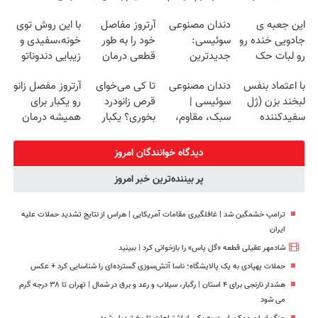
چک صیادی
کننده 23 روزه
پک سفید کننده
میلیاردر شد.
این جعبه ی
دندان مصنوعی
آرتروز مفاصل
با این روش توی
ساخت!
خانگی
آموزش رایگان
جادویی خنده رو
سوئیسی:
خود را به طور
خونه،سفیدی و
رو لبات حک
جدیدترین
قطعی درمان
زیبایی دندوناتو
میکنه
فناوری اروپا،
کنید!
برگردون
با اعتماد بنفس
دندان مصنوعی
تا کی می‌خوای
آرتروز مفصل زانو
خرید40%تخفیف
سبک و مقاوم |
◗پرسش‌نامه◖
(40%off)
لبخند بزن (ژل
سوئیسی |
قرص زانودرد
رو یکبار برای
پرداخت قسطی
سفیدکننده
سبک، مقاوم،
بخوری؟ یکبار
همیشه درمان
دندان40%تخفیف)
طبیعی! ویزیت
اصولی درمانش
کن!
رایگان+پرداخت
کن
◗پرسش‌نامه◖
دیدگاه خوانندگان امروز
اقساطی😍
پر بیننده‌ترین خبر امروز
ترامپ خشمگین شد | غافلگیری مقامات آمریکایی | هراس از نتایج تشدید حملات علیه
ایران
شادمهر عقیلی قطعه «گل یاس» را بازخوانی کرد | ببینید
حملات پهپادی به یک پالایشگاه؛ ناسا آتش‌سوزی گسترده‌ای را شناسایی کرد + عکس
هشدار نارنجی برای ۴ استان | رگبار، سیلاب و رعد و برق در شمال | تهران تا ۳۸ درجه گرم
می‌ شود