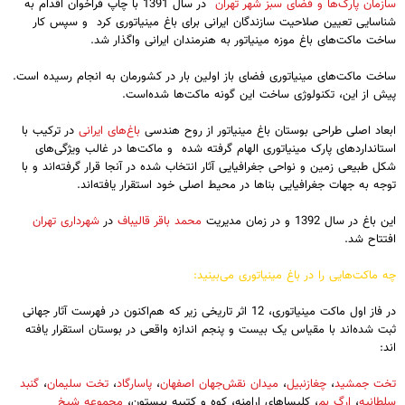
سازمان پارک‌ها و فضای سبز شهر تهران
در سال 1391 با چاپ فراخوان اقدام به
شناسایی تعیین صلاحیت سازندگان ایرانی برای باغ مینیاتوری کرد و سپس کار
ساخت ماکت‌های باغ موزه مینیاتور به هنرمندان ایرانی واگذار شد.
ساخت ماکت‌های مینیاتوری فضای باز اولین بار در کشورمان به انجام رسیده است.
پیش از این، تکنولوژی ساخت این گونه ماکت‌ها شده‌است.
ابعاد اصلی طراحی بوستان باغ مینیاتور از روح هندسی
باغ‌های ایرانی
در ترکیب با
استانداردهای پارک مینیاتوری الهام گرفته شده و ماکت‌ها در غالب ویژگی‌های
شکل طبیعی زمین و نواحی جغرافیایی آثار انتخاب شده در آنجا قرار گرفته‌اند و با
توجه به جهات جغرافیایی بناها در محیط اصلی خود استقرار یافته‌اند.
این باغ در سال 1392 و در زمان مدیریت
محمد باقر قالیباف
در
شهرداری تهران
افتتاح شد.
چه ماکت‌هایی را در باغ مینیاتوری می‌بینید:
در فاز اول ماکت مینیاتوری، 12 اثر تاریخی زیر که هم‌اکنون در فهرست آثار جهانی
ثبت شده‌اند با مقیاس یک بیست و پنجم اندازه واقعی در بوستان استقرار یافته
اند:
تخت جمشید
،
چغازنبیل
،
میدان نقش‌جهان اصفهان
،
پاسارگاد
،
تخت سلیمان
،
گنبد
سلطانیه
،
ارگ بم
، کلیساهای ارامنه، کوه و کتیبه بیستون،
مجموعه شیخ