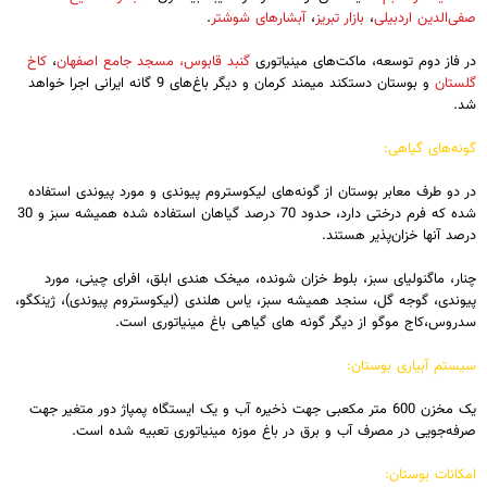
صفی‌الدین اردبیلی
،
بازار تبریز
،
آبشارهای شوشتر
.
در فاز دوم توسعه، ماکت‌های مینیاتوری
گنبد قابوس،
مسجد جامع اصفهان
،
کاخ
گلستان
و بوستان دستکند میمند کرمان و دیگر باغ‌های 9 گانه ایرانی اجرا خواهد
شد.
گونه‌های گیاهی:
در دو طرف معابر بوستان از گونه‌های لیکوستروم پیوندی و مورد پیوندی استفاده
شده که فرم درختی دارد، حدود 70 درصد گیاهان استفاده شده همیشه سبز و 30
درصد آنها خزان‌پذیر هستند.
چنار، ماگنولیای سبز، بلوط خزان شونده، میخک هندی ابلق، افرای چینی، مورد
پیوندی، گوجه گل، سنجد همیشه سبز، یاس هلندی (لیکوستروم پیوندی)، ژینکگو،
سدروس،کاج موگو از دیگر گونه های گیاهی باغ مینیاتوری است.
سیستم آبیاری بوستان:
یک مخزن 600 متر مکعبی جهت ذخیره آب و یک ایستگاه پمپاژ دور متغیر جهت
صرفه‌جویی در مصرف آب و برق در باغ موزه مینیاتوری تعبیه شده است.
امکانات بوستان: