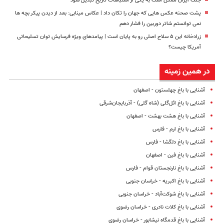
جنگ ایران ممکن است به یکی از اشتباهات تاریخ تبدیل شود
پشت صحنه عکس هایی که جهان را تکان داد | عکاس مینابی: بعد از دیدن پیکر بچه‌ ها
نمی‌ توانستم شاتر دوربین را فشار دهم
زرادخانه این ۵ سلاح اصلی رو به پایان است | پیامدهای ویژه فرسایش توان تسلیحاتی
آمریکا چیست؟
در همین زمینه
آشنایی با باغ چهلستون - اصفهان
آشنایی با باغ ائل‌گلی (شاه گلی) - آذربایجان‌شرقی
آشنایی با باغ هشت بهشت - اصفهان
آشنایی با باغ ارم - فارس
آشنایی با باغ دلگشا - فارس
آشنایی با باغ فین - اصفهان
آشنایی با باغ نارنجستان قوام - فارس
آشنایی با باغ اکبریه - خراسان جنوبی
آشنایی با باغ شوکت‌آباد - خراسان جنوبی
آشنایی با باغ کلات نادری - خراسان رضوی
آشنایی با باغ قدمگاه نیشابور - خراسان رضوی