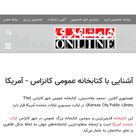
روزنامه همشهری امروز
نیازمندی های همشهری
آگهی و تبلیغات
همشهری تی وی
روابط عمومی ه
آشنایی با کتابخانه عمومی کانزاس - آمریکا
همشهری آنلاین - محمد ملاحسینی: کتابخانه عمومی شهر کانزاس (The
Kansas City Public Library)، در ایالت میسوری ایالات متحده آمریکا قرار دارد.
این
کتابخانه
قدیمی‌ترین و سومین کتابخانه بزرگ عمومی در شهر کانزاس
ایالت
متحده آمریکا
است و ازجمله متفاوت‌ترین کتابخانه‌های جهان به لحاظ شکل ظاهری
و نمای ساختمان به شمار می‌آید.