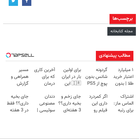
برچسب‌ها
مجله کتابخانه
مطالب پیشنهادی
۱ میلیارد
گردونه
برای اولین
آخرین کاری
مسیر
اعتبار خرید
شانس بدون
بار در ایران
که برای
همراهی و
طلا | بدون
پوچ از PS5
🇮🇷 این
درمان
گزارش
ضامن و چک
تا آیفون17 و
دکتر کرم
کمردرد انجام
عملکرد گروه
اشتراک
اگر کمردرد
جای زخم و
دندان
جای بخیه
بیت کوین
ترمیم کننده
میدی
اسنپ در
الماس ماز:
داری این
بخیه داری؟؟
مصنوعی
داری؟؟ فقط
🔥
23 روزه
(پرسشنامه)
۱۴۰۴
برای رتبه
فیلم رو
3 هفته‌ای
سوئیسی |
در 3 هفته
ساخت!
یک‌های
ببین!
محوش کن!
سبک،
ترمیمش
کنکور!
◗پرسش‌نامه
مقاوم،
کن!😍
رو پر کن◖
طبیعی!
ویزیت