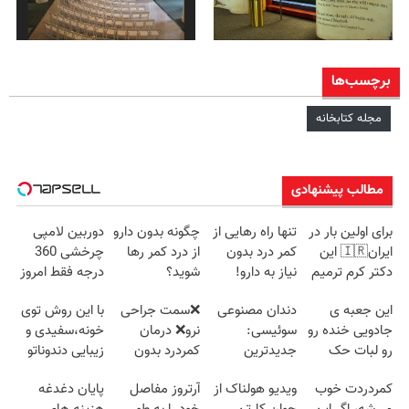
برچسب‌ها
مجله کتابخانه
مطالب پیشنهادی
برای اولین بار در
تنها راه رهایی از
چگونه بدون دارو
دوربین لامپی
ایران🇮🇷 این
کمر درد بدون
از درد کمر رها
چرخشی 360
دکتر کرم ترمیم
نیاز به دارو!
شوید؟
درجه فقط امروز
کننده 23 روزه
(◂پرسش‌نامه)
(◂پرسش‌نامه رو
حراج شد🔥
این جعبه ی
دندان مصنوعی
❌سمت جراحی
با این روش توی
ساخت!
پرکن)
پرداخت درب
جادویی خنده رو
سوئیسی:
نرو❌ درمان
خونه،سفیدی و
منزل
رو لبات حک
جدیدترین
کمردرد بدون
زیبایی دندوناتو
میکنه
فناوری اروپا،
قرص و دارو
برگردون
کمردردت خوب
ویدیو هولناک از
آرتروز مفاصل
پایان دغدغه
خرید40%تخفیف
سبک و مقاوم |
(40%off)