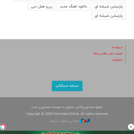
پارتیشن شیشه ای
دانلود اهنگ جدید
رزرو هتل دبی
پارتیشن شیشه ای
درباره ما
قیمت دلار، طلا و سکه
تبلیغات
نسخه دسکتاپ
حقوق همشهری‌آنلاین متعلق به موسسه همشهری است
Copyright © 2020 HamshahriOnline, All rights reserved
طراحی و تولید: نستوه