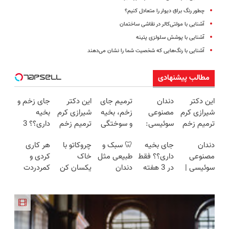
چطور رنگ‌ براق دیوار را متعادل کنیم؟
آشنایی با مولتی‌کالر در نقاشی ساختمان
آشنایی با پوشش سلولزی پتینه
آشنایی با رنگ‌هایی که شخصیت شما را نشان می‌دهند
مطالب پیشنهادی
این دکتر
دندان
ترمیم جای
این دکتر
جای زخم و
شیرازی کرم
مصنوعی
زخم، بخیه
شیرازی کرم
بخیه
ترمیم زخم
سوئیسی:
و سوختگی
ترمیم زخم
داری؟؟ 3
ایرانی را
جدیدترین
فقط در 3
ایرانی را
هفته‌ای
دندان
جای بخیه
🦷 سبک و
چروکاتو با
هر کاری
ساخت!!!
فناوری
هفته!!😍
ساخت!!!
محوش کن!
مصنوعی
داری؟؟ فقط
طبیعی مثل
خاک
کردی و
اروپا، سبک
سوئیسی |
در 3 هفته
دندان
یکسان کن
کمردردت
و مقاوم |
سبک،
ترمیمش
خودت!
(روش
درمان نشد؟
پرداخت
مقاوم،
کن!😍
نصب آسان
خانگی+آسان+به
پر کردن
قسطی
طبیعی!
و پرداخت
صرفه)
پرسشنامه و
ویزیت
اقساطی 💳
دریافت راه
رایگان+پرداخت
📍 تهران
حل