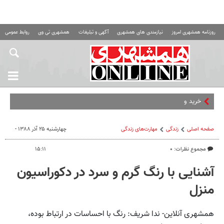
روزنامه همشهری امروز
نیازمندی های همشهری
آگهی و تبلیغات
همشهری تی وی
روابط عمومی ه
خرید و فروش آنلاین
صفحه اصلی
زندگی
مهارت‌های زندگی
چهارشنبه ۲۵ آذر ۱۳۸۸ -
مجموع نظرات: ۰
۱۵:۱۱
آشنایی با رنگ گرم و سرد در دکوراسیون
منزل
همشهری آنلاین- ندا شریف: رنگ با احساسات در ارتباط بوده،