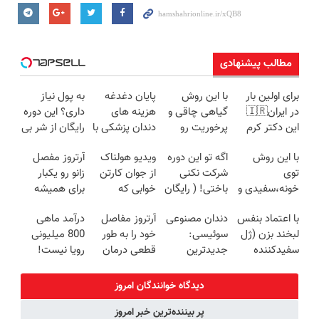
مطالب پیشنهادی
برای اولین بار
با این روش
پایان دغدغه
به پول نیاز
در ایران🇮🇷
گیاهی چاقی و
هزینه های
داری؟ این دوره
این دکتر کرم
پرخوریت رو
دندان پزشکی با
رایگان از شر بی
ترمیم کننده 23
شکست بده
پک سفید
پولی خلاصت
با این روش
اگه تو این دوره
ویدیو هولناک
آرتروز مفصل
روزه ساخت!
کننده خانگی
میکنه
توی
شرکت نکنی
از جوان کارتن
زانو رو یکبار
خونه،سفیدی و
باختی! ( رایگان
خوابی که
برای همیشه
زیبایی دندوناتو
آموزش ببین
میلیاردر شد.
درمان کن!
با اعتماد بنفس
دندان مصنوعی
آرتروز مفاصل
درآمد ماهی
برگردون
پولدار شی)
آموزش رایگان
◗پرسش‌نامه◖
لبخند بزن (ژل
سوئیسی:
خود را به طور
800 میلیونی
(40%off)
سفیدکننده
جدیدترین
قطعی درمان
رویا نیست!
دندان40%تخفیف)
فناوری اروپا،
کنید!
امتحانش
سبک و مقاوم |
◗پرسش‌نامه◖
مجانیه😉
دیدگاه خوانندگان امروز
پرداخت قسطی
پر بیننده‌ترین خبر امروز