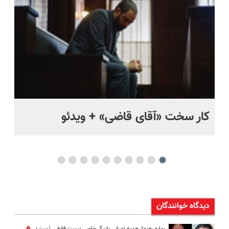
اقساطی😍
کار سخت «آقای قاضی» + ویدئو
بچ
دیدگاه خوانندگان
بهاره رهنما: هدیه تهرانی بازیگر خاصی نیست فقط ...|‌ ببینید