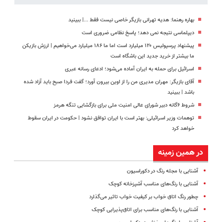
بهاره رهنما: هدیه تهرانی بازیگر خاصی نیست فقط ...|‌ ببینید
دیپلماسی نتیجه‌ نمی دهد؛ پاسخ نظامی ضروری است
پیشنهاد پرسپولیس ۱۲۰ میلیارد است اما ما ۱۸۶ میلیارد می‌خواهیم | ارزش بازیکن
ما بیشتر از خرید جدید این باشگاه است
اسرائیل برای حمله به ایران آماده می‌شود؛ ادعای رسانه عبری
آقای بازیگر: مهران مدیری من را از اوین بیرون آورد؛ گفت فردا صبح باید آزاد شده
باشد | ببینید
شروط ۶گانه دبیر شورای عالی امنیت ملی برای بازگشایی تنگه هرمز
توهمات وزیر اسرائیلی: بهتر است با ایران توافق نشود | حکومت در ایران سقوط
خواهد کرد
در همین زمینه
آشنایی با مجله رنگ در دکوراسیون
آشنایی با رنگ‌های مناسب آشپزخانه کوچک
چطور رنگ اتاق خواب بر کیفیت خواب تاثیر می‌گذارد
آشنایی با رنگ‌های مناسب برای اتاق‌پذیرایی کوچک