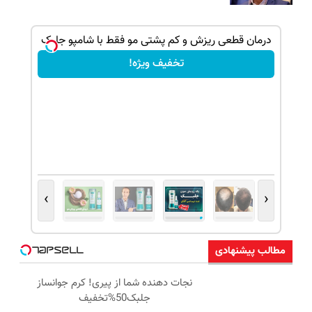
ک جهت
درمان قطعی ریزش و کم پشتی مو فقط با شامپو جلبک
تخفیف ویژه!
›
‹
مطالب پیشنهادی
نجات دهنده شما از پیری! کرم جوانساز
جلبک50%تخفیف