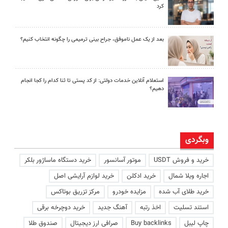
کرد
بعد از یک عمل ناموفق، جراح بینی ترمیمی را چگونه انتخاب کنیم؟
استعلام آنلاین خدمات دولتی: از کد پستی تا ثنا کدام را کجا انجام
دهیم؟
وبگردی
خرید و فروش USDT
موتور آسانسور
خرید دستگاه ماساژور بلکر
اجاره ویلا شمال
خرید ادکلن
خرید لوازم آرایشی اصل
خرید طلای آب شده
مزایده خودرو
مرکز تزریق بوتاکس
استند تسلیت
اخذ رتبه
آهنگ جدید
خرید دوچرخه برقی
چاپ لیبل
Buy backlinks
صرافی ارز دیجیتال
صندوق طلا