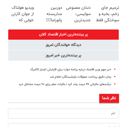
پرداخت درب
دارای دزدگیر
کنترل سرعت ⚡
میده🔥
ترمیم جای
دندان مصنوعی
دوربین
ویدیو هولناک
منزل + گارانتی
حرکتی
(همراه با
زخم، بخیه و
سوئیسی:
مداربسته
از جوان کارتن
تعویض
متعلقات)
سوختگی فقط
جدیدترین
پانوراما👈🏻
خوابی که
در 3 هفته!!😍
فناوری اروپا،
قابلیت چرخش
میلیاردر شد.
سبک و مقاوم |
360°و سازگار با
آموزش رایگان
پر بیننده‌ترین اخبار اقتصاد كلان
پرداخت قسطی
اندروید و ios
دیدگاه خوانندگان امروز
پر بیننده‌ترین خبر امروز
خبر مهم وزیر اقتصاد درباره برنامه دولت برای افزایش اعتبار کالابرگ
زمان دقیق پرداخت معوقات بازنشستگان اعلام شد
درآمدهای مالیاتی ۴۶ درصد رشد کرد | مالیات صفر برای ۹۰ درصد مشاغل خرد
نظر شما