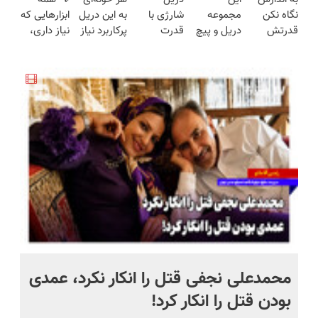
(تخفیف به
همه قابل
تخفیف
تیکه
ساخت!!!
نگاه نکن
مجموعه
شارژی با
به این دریل
ابزارهایی که
مدت
استفاده‌ست!
خورد !
کاربردی با
قدرتش
دریل و پیچ
قدرت
پرکاربرد نیاز
نیاز داری،
محدود)
همین الان
ضمانت
درحد هالکه
گوشتی رو با
سوپرمن😉
داره😍 با
توی یه کیف
سفارش بده
بازگشت
😉 (پرداخت
گارانتی و
(مجموعه47عددی
تخفیف بخر
جمع شده!
درب
نصف قیمت
با گارانتی
😉👌🏻
تخفیف به
منزل+گارانتی
بخر!😉
تعویض)
مدت
تعویض)
محدود
 به خاک
محمدعلی نجفی قتل را انکار نکرد، عمدی
عل
بودن قتل را انکار کرد!
آز