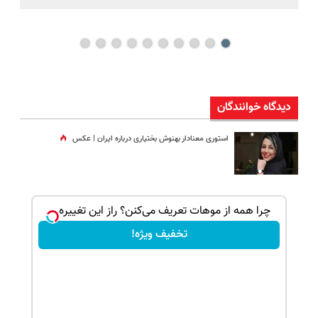
دیدگاه خوانندگان
استوری معنادار بهنوش بختیاری درباره ایران | عکس
بک!
چرا همه از موهات تعریف می‌کنن؟ راز این تغییره...
تخفیف ویژه!