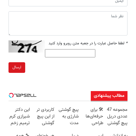
*
لطفا حاصل عبارت را در جعبه متن روبرو وارد کنید
ارسال
مطالب پیشنهادی
مجموعه 47
🛠️ برای
پیچ گوشتی
کاربردی تر
این دکتر
عددی دریل
حرفه‌ای‌ها
شارژی به
از این پیچ
شیرازی کرم
پیچ گوشتی
طراحی
مدت
گوشتی
ترمیم زخم
شارژی
شده، برای
محدود
نداریم! 47
ایرانی را
به اندازش
این
دریل
هر خونه‌ای
🔧 همه