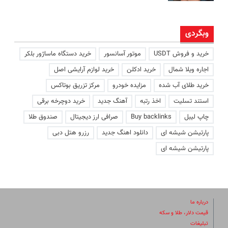
وبگردی
خرید و فروش USDT
موتور آسانسور
خرید دستگاه ماساژور بلکر
اجاره ویلا شمال
خرید ادکلن
خرید لوازم آرایشی اصل
خرید طلای آب شده
مزایده خودرو
مرکز تزریق بوتاکس
استند تسلیت
اخذ رتبه
آهنگ جدید
خرید دوچرخه برقی
چاپ لیبل
Buy backlinks
صرافی ارز دیجیتال
صندوق طلا
پارتیشن شیشه ای
دانلود اهنگ جدید
رزرو هتل دبی
پارتیشن شیشه ای
درباره ما
قیمت دلار، طلا و سکه
تبلیغات