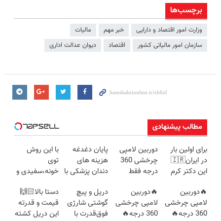
برچسب‌ها
وزارت امور اقتصاد و دارایی
خبر مهم
مالیات
سازمان امور مالیاتی کشور
اقتصاد
دیوان عدالت اداری
مطالب پیشنهادی
برای اولین بار
دوربین لامپی
پایان دغدغه
با این روش
در ایران🇮🇷
چرخشی 360
هزینه های
توی
این دکتر کرم
درجه فقط
دندان پزشکی با
خونه،سفیدی و
ترمیم کننده 23
امروز حراج شد
پک سفید
زیبایی دندوناتو
🔥دوربین
🔥دوربین
دریل و پیچ
دستا بالا🙌🏻
روزه ساخت!
🔥 پرداخت
کننده خانگی
برگردون
لامپی چرخشی
لامپی چرخشی
گوشتی شارژی
قیمت و قدرته
درب منزل
(40%off)
360 درجه🔥
360 درجه🔥
فوق‌قدرت با
این دریل کشته