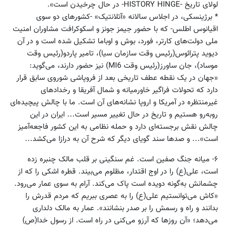
لولای تاریخ -‌HISTORY HINGE- در حال چرخیدن است‌».‬ ‬
* برژینسکی، در اجلاس سالانه «‌آتلانتیک‌» -کشورهای دو سوی
اقیانوس اطلس- که با حضور جیمز جونز و اسکوکرافت مشاوران امنیت
ملی دولت‌های کارتر، فورد، بوش و اوباما تشکیل شده است و در آن
دیوید پترائوس(رئیس‌ وقت سازمان سیا)، تامیر پاردو(رئیس‌ وقت
موساد)، جان ساورز(رئیس وقت ‌MI6) نیز حضور دارند، می‌گوید:
«جهان در یک نقطه عطف تاریخی بعد از فروپاشی شوروی سابق قرار
دارد که تحولات فراگیر خاورمیانه و شمال آفریقا و رخدادهای
غیرمنتظره در آمریکا و اروپا نشانه‌های آن است. ما با چالش پیچیده‌ای
روبه‌رو هستیم و تاریخ در حال تغییر مسیر است... ایران در این
چالش نقش برجسته‌ای دارد و حمله نظامی به این کشور فاجعه‌آمیز
است‌»... و صدها سند گویای دیگر که شرح آن به درازا می‌کشد...
۶- میانه جنگ صفین است. غم سنگینی بر قلب مالک چنبره زده
است‌، علی‌(ع) را در اوج اقتدار، مظلوم می‌بیند. قطره‌ اشکی را که از
چشمانش به‌گونه دویده است پاک می‌کند. آرام به سوی عمار می‌رود.
«‌کاش می‌توانستیم علی‌(ع) را به عصری ببریم که مردم قدرش را
بدانند و راه و رسمش را بر صدر بنشانند». عمار به مالک دلداری
می‌دهد؛ «‌آن روزها که آرزو می‌کنی در راه است. از رسول خدا(ص)