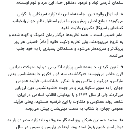
سلمان فارسی نهاد و فرمود «‌منظور خدا، این مرد و قوم اوست‌».
۸- ایمانوئل والرشتاین، جامعه‌شناس بلندآوازه آمریکایی با نگرانی
می‌گوید؛ «مانع اصلی پیش‌روی ما برای استقرار نظم جهانی(بخوانید
کدخدایی آمریکا) دکترین ولایت ‌فقیه
امام خمینی است... همه نظریه‌ها درگذر زمان کمرنگ و کهنه شده و
به تاریخ می‌پیوندند، ولی نظریه ولایت ‌فقیه [امام] خمینی هر روز
پررنگ‌تر و سرزنده‌تر می‌شود و مسلمانان بسیاری را به خود جلب
می‌کند».
۹- آنتون گیدنز، جامعه‌شناس پرآوازه انگلیسی درباره تحولات بنیادین
قرن حاضر می‌نویسد؛ «درگذشته، سه غول فکری جامعه‌شناسی یعنی
مارکس، دورکیم و ماکس ‌وبر با اندکی اختلاف‌نظر، فرآیند عمومی
جهان را به سوی سکولاریزم و در جهت حاشیه‌نشینی دین ارزیابی
می‌کردند ولی از سال ۱۹۷۹ و با پیدایش انقلاب اسلامی در ایران،
شاهد روند معکوس و متفاوت با این فرضیه هستیم، یعنی فرآیند
عمومی جهان، با شتاب به سمت دینی‌شدن پیش می‌رود».
۱۰- محمد حسنین هیکل روزنامه‌نگار معروف و بلندآوازه مصر دو بار به
دیدار امام خمینی(ره) آمده بود، ابتدا در پاریس و سپس در سال