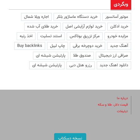
وبگردی
موتور آسانسور
خرید دستگاه ماساژور بلکر
اجاره ویلا شمال
خرید ادکلن
خرید لوازم آرایشی اصل
خرید طلای آب شده
مزایده خودرو
مرکز تزریق بوتاکس
استند تسلیت
اخذ رتبه
آهنگ جدید
خرید دوچرخه برقی
چاپ لیبل
Buy backlinks
صرافی ارز دیجیتال
صندوق طلا
پارتیشن شیشه ای
دانلود اهنگ جدید
رزرو هتل دبی
پارتیشن شیشه ای
درباره ما
قیمت دلار، طلا و سکه
تبلیغات
نسخه دسکتاپ