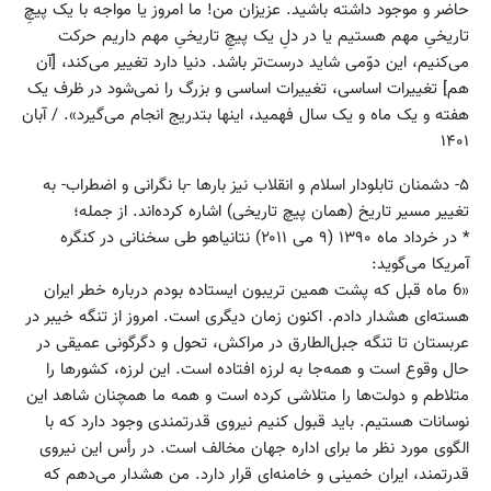
حاضر و موجود داشته باشید. عزیزان من! ما امروز یا مواجه با یک پیچِ
تاریخیِ مهم هستیم یا در دلِ یک پیچِ تاریخیِ مهم داریم حرکت
می‌کنیم، این دوّمی شاید درست‌تر باشد. دنیا دارد تغییر می‌کند، [آن
هم] تغییرات اساسی، تغییرات اساسی و بزرگ را نمی‌شود در ظرف یک
هفته و یک ماه و یک سال فهمید، اینها بتدریج انجام می‌گیرد». / آبان
۱۴۰۱
۵- دشمنان تابلودار اسلام و انقلاب نیز بارها -‌با نگرانی و اضطراب- به
تغییر مسیر تاریخ (همان پیچ تاریخی) اشاره کرده‌اند. از جمله؛
* در خرداد ماه ۱۳۹۰ (۹ می ۲۰۱۱) نتانیاهو طی سخنانی در کنگره
آمریکا می‌گوید: ‫
«6 ماه قبل که پشت همین تریبون ایستاده بودم درباره خطر ایران
هسته‌ای هشدار دادم. اکنون زمان دیگری است. امروز از تنگه خیبر در
عربستان تا تنگه جبل‌الطارق در مراکش، تحول و دگرگونی عمیقی در
حال وقوع است و همه‌جا به لرزه افتاده است. این لرزه، کشورها را
متلاطم و دولت‌ها را متلاشی کرده است و همه ما همچنان شاهد این
نوسانات هستیم. باید قبول کنیم نیروی قدرتمندی وجود دارد که با
الگوی مورد نظر ما برای اداره جهان مخالف است. در رأس این نیروی
قدرتمند، ایران خمینی و خامنه‌ای قرار دارد. من هشدار می‌دهم که