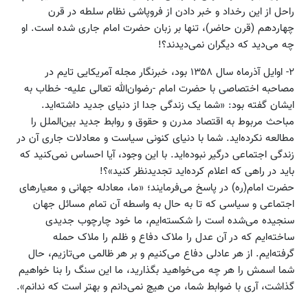
راحل از این رخداد و خبر دادن از فروپاشی نظام سلطه در قرن
چهاردهم (قرن حاضر)، تنها بر زبان حضرت امام جاری شده است. او
چه می‌دید که دیگران نمی‌دیدند؟!
۲- اوایل آذرماه سال ۱۳۵۸ بود، خبرنگار مجله آمریکایی تایم در
مصاحبه اختصاصی با حضرت امام -رضوان‌الله تعالی علیه- خطاب به
ایشان گفته بود: «‌شما یک زندگی جدا از دنیای جدید داشته‌اید.
مباحث مربوط به اقتصاد مدرن و حقوق و روابط جدید بین‌الملل را
مطالعه نکرده‌اید. شما با دنیای کنونی سیاست و معادلات جاری آن در
زندگی اجتماعی درگیر نبوده‌اید. با این وجود، آیا احساس نمی‌کنید که
باید در راهی که اعلام کرده‌اید تجدیدنظر کنید»؟!
حضرت امام(ره) در پاسخ می‌فرمایند؛ ‫«ما، معادله جهانی و معیارهای
اجتماعی و سیاسی که تا به حال به واسطه آن تمام مسائل جهان
سنجیده می‌شده است را شکسته‌ایم، ما خود چارچوب جدیدی
ساخته‌ایم که در آن عدل را ملاک دفاع و ظلم را ملاک حمله
گرفته‌ایم. از هر عادلی دفاع می‌کنیم و بر هر ظالمی می‌تازیم، حال
شما اسمش را هر چه می‌خواهید بگذارید، ما این سنگ را بنا خواهیم
گذاشت، آری با ضوابط شما، من هیچ نمی‌دانم و بهتر است که ندانم».‬‬