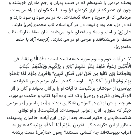
وصف مردمی را شنیده‌ام که در صلب پدران و رحِم مادران خویشند و
چون آن عصر که تو آرزو کرده‌ای فرا رسد، لبیک‌گویان از راه می‌رسند،
مردمانی که از «‌من‌» و «‌ما» گذشته‌اند. نه در سر سودای سود دارند و
نه در دل، غم بود و نبود، دل در گرو اسلام ناب محمدی‌(ص) دارند.
علی‌(ع) را امام و مولا و مقتدای خود می‌دانند. آنان سقف تاریک نظام
سلطه را می‌شکافند و طرحی نو در می‌اندازند. (ترجمه آزاد با حفظ
مضمون‌).
۷- در آیات دوم و سوم سوره جمعه آمده است؛ «‌هُوَ الَّذِی بَعَثَ فِی
الْأُمِّیِّینَ رَسُولًا مِّنْهُمْ یَتْلُو عَلَیْهِمْ آیَاتِهِ وَ یُزَکِّیهِمْ وَیُعَلِّمُهُمُ الْکِتَابَ
وَالْحِکْمَةَ وَإِن کَانُوا مِن قَبْلُ لَفِی ضَلَالٍ مُّبِینٍ‌* وَآخَرِینَ مِنْهُمْ لَمَّا یَلْحَقُوا
بِهِمْ وَهُوَ الْعَزِیزُ الْحَکِیمُ‌*... اوست که در میان مردم درس ناخوانده‌،
پیامبری از خودشان برانگیخت تا آیات او را بر آنان بخواند و آنان را [از
آلودگی‌های فکری و روحی] پاک کند و به آنها کتاب و حکمت بیاموزد،
هر چند پیش از آن در گمراهی آشکاری بودند و [نیز پیامبر را] بر مردمی
دیگر که هنوز به آنان [‌اعراب‌] نپیوسته‌اند [برانگیخت]. و او توانای
شکست‌ناپذیر و حکیم است‌». بعد از نزول این آیات، حاضران پرسیدند:
منظور از این «‌گروه دیگر - آخَرِینَ مِنْهُمْ لَمَّا یَلْحَقُوا بِهِمْ» که هنوز به
اعراب نپیوسته‌اند چه کسانی هستند؟ رسول خدا(ص) دست برشانه