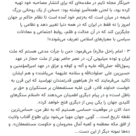
خبرنگار مجله تایم در مقدمه‌ای که برای انتشار مصاحبه خود تهیه
کرده بود، با لحنی طعنه‌آمیز نوشته بود: «‬‌سخن از یک روحانی بزرگ
شیعه در میان است که به‌زعم خود آمده است تا نظام حاکم بر جهان
امروز را نه فقط در ایران که در همه دنیا تغییر دهد و نظامی را
جایگزین کند که در آن عدالت و ظلم، روابط اجتماعی و معادلات
سیاسی با معیارهای اسلامی تعریف می‌شوند»!
۳ - امام راحل ما(ره) می‌فرمود: «‌من با جرأت مدعی هستم که ملت
ایران و توده میلیونی آن، در عصر حاضر بهتر از ملت حجاز در عهد
رسول‌الله -صلی‌الله علیه و آله- و کوفه و عراق در عهد امیرالمؤمنین و
حسین‌بن علی -صلوات‌الله و سلامه علیهما- می‌باشند» و هم ایشان
تاکید می‌فرمایند که «‌از هیاهوی قدرتمندان نهراسید که این قرن به
خواست خداوند قادر، قرن غلبه مستضعفان بر مستکبران و حق بر
باطل است» و در پیام دیگری اطمینان می‌دهند که «‌اسلام سنگرهای
کلیدی جهان را یکی پس از دیگری فتح خواهد کرد».
«ما، الان در موقعیت حساسی هستیم که به نظر من، حساس‌ترین
نقطه تاریخ است... گویی جهان مهیا می‌شود برای طلوع آفتاب ولایت
از افق مکه معظمه و کعبه آمال محرومان و حکومت مستضعفان». و
ده‌ها نمونه دیگر از این دست‌...