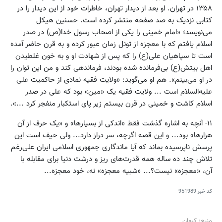
۱۳۵۸ در تهران. او بعد از دیدار تهران، خاطرات خود از این دیدار را در
کتابی نزدیک به صد صفحه منتشر کرده است. حسنین هیکل
می‌نویسد؛ «امام خمینی را یکی از اصحاب رسول خدا(ص) در صدر
اسلام یافتم که با معجزه از تونل زمان عبور کرده و به قرن حاضر آمده
است تا سپاهیان علی‌(ع) را که پس از شهادت او و به خون غلطیدن
اهل بیتش‌(ع) بی‌فرمانده شده بودند، فرماندهی کند و من این توان را
در او می‌بینم». هم او می‌گوید: «‌ولایت فقیه نمادی از حاکمیت علی
علیه‌السلام است ... ولایت فقیه یک «مین» بود که علی در صدر
اسلام کاشت و خمینی در قرن بیستم زیر پای استکبار منفجر کرد ...».
۱۱- آنچه به اشاره گذشت فقط «اندکی از بسیارها» و «‌یک حرف از آن
هزارها» بود... و این قصه اگرچه، سر دراز دارد... ولی حیف است این
پرسش ناپرسیده بماند که آیا ماندگاری جمهوری اسلامی ایران علی‌رغم
تلاش چند ده ساله همه قدرت‌های ریز و درشت دنیا برای مقابله با
آن، «‌معجزه‌» نیست؟‌... «‌شبیه معجزه» نه، خود معجزه‌...
کد خبر
951989
منبع: کیهان