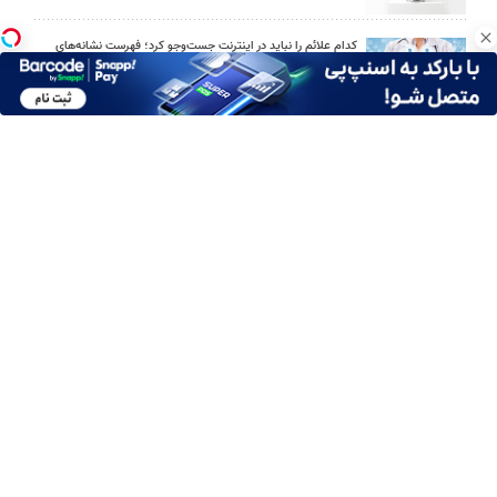
کدام علائم را نباید در اینترنت جست‌وجو کرد؛ فهرست نشانه‌های
هشدار
اوریکس گیم؛ مرجع خرید یوسی پابجی موبایل
چگونه پیراهن مردانه را با شلوار جین یا پارچه‌ای ست کنیم؟
امین امینی با اندرز مسیر تازه‌ای برای آموزش شخصی‌سازی‌شده ایجاد
کرد
بعد از یک عمل ناموفق، جراح بینی ترمیمی را چگونه انتخاب کنیم؟
استعلام آنلاین خدمات دولتی: از کد پستی تا ثنا کدام را کجا انجام