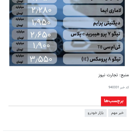
منبع: تجارت نیوز
کد خبر
940331
برچسب‌ها
خبر مهم
بازار خودرو