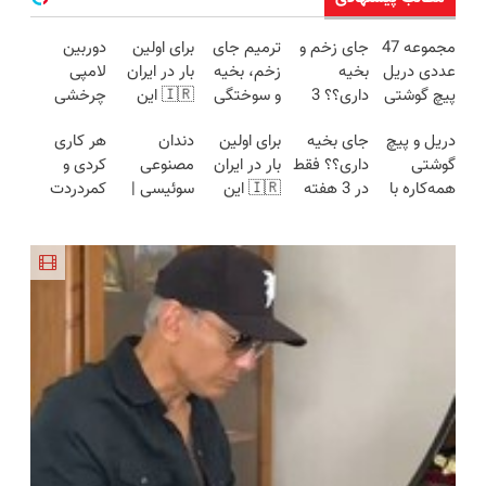
مجموعه 47
جای زخم و
ترمیم جای
برای اولین
دوربین
عددی دریل
بخیه
زخم، بخیه
بار در ایران
لامپی
پیچ گوشتی
داری؟؟ 3
و سوختگی
🇮🇷 این
چرخشی
شارژی
هفته‌ای
فقط در 3
دکتر کرم
360 درجه
دریل و پیچ
جای بخیه
برای اولین
دندان
هر کاری
(تخفیف به
محوش کن!
هفته!!😍
ترمیم کننده
فقط امروز
گوشتی
داری؟؟ فقط
بار در ایران
مصنوعی
کردی و
مدت
23 روزه
حراج شد🔥
همه‌کاره با
در 3 هفته
🇮🇷 این
سوئیسی |
کمردردت
محدود)
ساخت!
پرداخت
گیربکس
ترمیمش
دکتر کرم
سبک،
درمان نشد؟
درب منزل
هوشمند ⚙️
کن!😍
ترمیم کننده
مقاوم،
پر کردن
(نصف
23 روزه
طبیعی!
پرسشنامه و
قیمت بازار
ساخت!
ویزیت
دریافت راه
🔥)
رایگان+پرداخت
حل
اقساطی😍