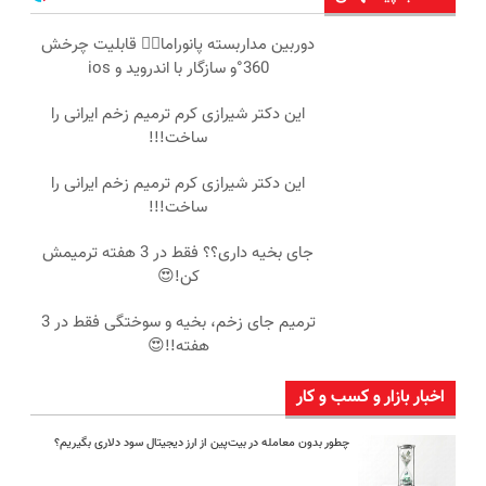
دوربین مداربسته پانوراما👈🏻 قابلیت چرخش
360°و سازگار با اندروید و ios
این دکتر شیرازی کرم ترمیم زخم ایرانی را
ساخت!!!
این دکتر شیرازی کرم ترمیم زخم ایرانی را
ساخت!!!
جای بخیه داری؟؟ فقط در 3 هفته ترمیمش
کن!😍
ترمیم جای زخم، بخیه و سوختگی فقط در 3
هفته!!😍
اخبار بازار و کسب و کار
چطور بدون معامله در بیت‌پین از ارز دیجیتال سود دلاری بگیریم؟