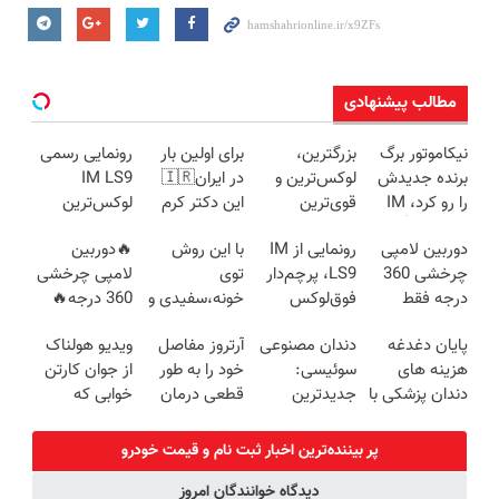
مطالب پیشنهادی
نیکاموتور برگ
بزرگترین،
برای اولین بار
رونمایی رسمی
برنده جدیدش
لوکس‌ترین و
در ایران🇮🇷
IM LS9
را رو کرد، IM
قوی‌ترین
این دکتر کرم
لوکس‌ترین
LS9 رسماً وارد
شاسی بلند
ترمیم کننده 23
EREV در ایران
دوربین لامپی
رونمایی از IM
با این روش
🔥دوربین
بازار ایران شد
EREV در در
روزه ساخت!
چرخشی 360
LS9، پرچم‌دار
توی
لامپی چرخشی
ایران رونمایی
درجه فقط
فوق‌لوکس
خونه،سفیدی و
360 درجه🔥
شد
امروز حراج شد
EREV وارد بازار
زیبایی دندوناتو
پرداخت درب
پایان دغدغه
دندان مصنوعی
آرتروز مفاصل
ویدیو هولناک
🔥 پرداخت
ایران شد
برگردون
منزل + گارانتی
هزینه های
سوئیسی:
خود را به طور
از جوان کارتن
درب منزل
(40%off)
تعویض
دندان پزشکی با
جدیدترین
قطعی درمان
خوابی که
پک سفید
فناوری اروپا،
کنید!
میلیاردر شد.
کننده خانگی
سبک و مقاوم |
◗پرسش‌نامه◖
آموزش رایگان
پر بیننده‌ترین اخبار ثبت نام و قیمت خودرو
پرداخت قسطی
دیدگاه خوانندگان امروز