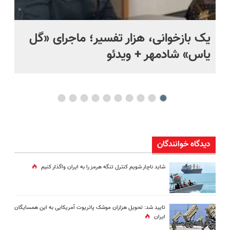
یک بازخوانی، هزار تفسیر؛ ماجرای «گل
ما
یاس» شادمهر + ویدئو
چی
دیدگاه خوانندگان
شاید ناچار شویم کنترل تنگه هرمز را به ایران واگذار کنیم
تایید شد: تحویل هزاران موشک پاتریوت آمریکایی به این همسایگان
ایران