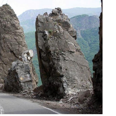
PS5 و آیفون17 از گردونه شانس جایزه بگیر
بازدید از IM LS7 لوکس
🎁
برقی ایران در باشگاه انق
بچرخونش
ثبت درخواست