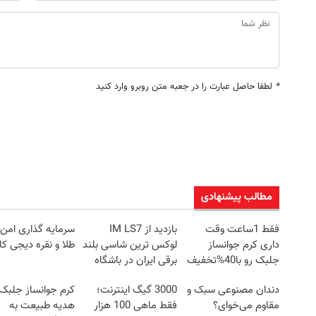
*
لطفا حاصل عبارت را در جعبه متن روبرو وارد کنید
مطالب پیشنهادی
فقط 1ساعت وقت
بازدید از IM LS7
سرمایه گذاری امن ب
داری کرم جوانساز
لوکس ترین شاسی بلند
طلا و نقره دیجی کال
جلبک رو با40%تخفیف
برقی ایران در باشگاه
بخری!
انقلاب
دندان مصنوعی سبک و
3000 گیگ اینترنت؛
کرم جوانساز جلبک
مقاوم می‌خوای؟
فقط ماهی 100 هزار
هدیه طبیعت به