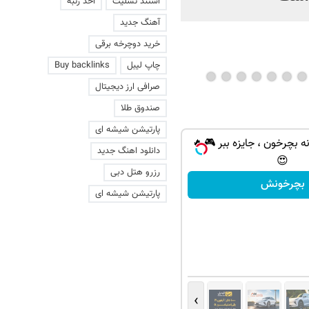
استند تسلیت
اخذ رتبه
آهنگ جدید
خرید دوچرخه برقی
چاپ لیبل
Buy backlinks
صرافی ارز دیجیتال
صندوق طلا
پارتیشن شیشه ای
ه بچرخون ، جایزه ببر 🎮🔥
دانلود اهنگ جدید
😍
رزرو هتل دبی
بچرخونش
پارتیشن شیشه ای
›