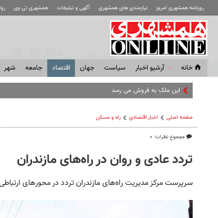
روزنامه همشهری امروز
نیازمندی های همشهری
آگهی و تبلیغات
همشهری تی وی
رو
خانه
آرشیو اخبار
سياست
جهان
اقتصاد
جامعه
شهر
این ملک به فروش می رسد
صفحه اصلی
اخبار اقتصادی
راه و مسکن
مجموع نظرات: ۰
تردد عادی و روان در راه‌های مازندران
سرپرست مرکز مدیریت راه‌های مازندران تردد در محورهای ارتباطی ا