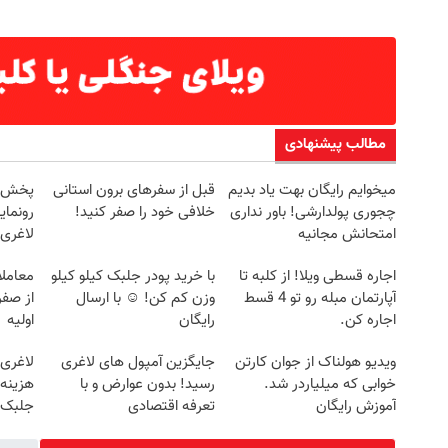
مطالب پیشنهادی
میخوایم رایگان بهت یاد بدیم
قبل از سفرهای برون استانی
چجوری پولدارشی! باور نداری
خلافی خود را صفر کنید!
رونمای
امتحانش مجانیه
لاغری
اجاره‌ قسطی ویلا! از کلبه تا
با خرید پودر جلبک کیلو کیلو
معاملا
آپارتمان مبله رو تو 4 قسط
وزن کم کن! ☺ با ارسال
اجاره کن.
رایگان
اولیه
ویدیو هولناک از جوان کارتن
جایگزین آمپول های لاغری
لاغری 
خوابی که میلیاردر شد.
رسید! بدون عوارض و با
هزینه‌
آموزش رایگان
تعرفه اقتصادی
جلبک 