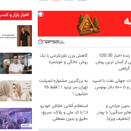
اخبار بازار و کسب
پخش زنده اخبار 20:30‼️
کاهش وزن باورنکردنی با یک
ی از آسان ترین روش
روش خانگی و خوشمزه
 گیاهی
ت جهانی نفت با اسپرد
به بزرگترین جشنواره ایمپلنت
از صفر و تا ۵۰۰ دلار بونوس
تهران سر بزنید ! | فقط ۲۵
میلیون !
بدون جراحی و
استعلام آنلاین خلافی خودرو
های سنگین! با پودر
👈با کد ملی و پلاک، سریع،
(تخفیف ویژه)
دقیق و بدون معطلی