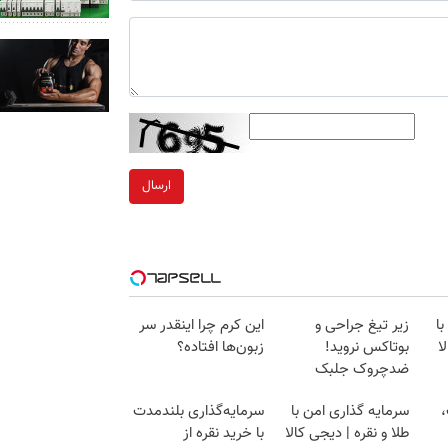
ارسال
ا
زیر تیغ جراحی و
این کرم چرا اینقدر سر
ا
بوتاکس نروید!
زبون‌ها افتاده؟
ضدچروک جلبک
با40%تخفیف
،
سرمایه گذاری امن با
سرمایه‌گذاری بلندمدت
طلا و نقره | دیجی کالا
با خرید نقره از