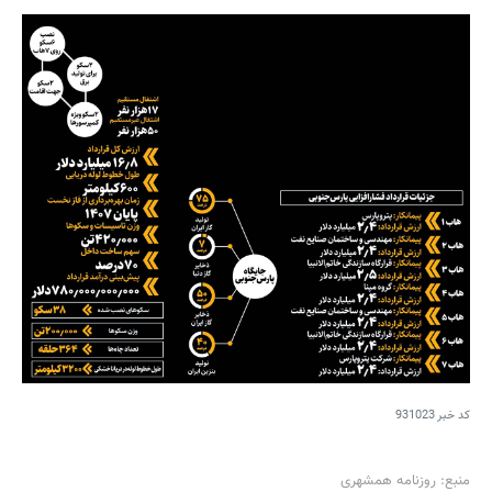
کد خبر
931023
منبع: روزنامه همشهری