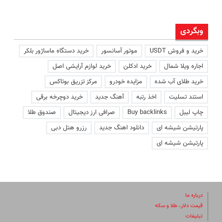
وبگردی
خرید و فروش USDT
موتور آسانسور
خرید دستگاه ماساژور بلکر
اجاره ویلا شمال
خرید ادکلن
خرید لوازم آرایشی اصل
خرید طلای آب شده
مزایده خودرو
مرکز تزریق بوتاکس
استند تسلیت
اخذ رتبه
آهنگ جدید
خرید دوچرخه برقی
چاپ لیبل
Buy backlinks
صرافی ارز دیجیتال
صندوق طلا
پارتیشن شیشه ای
دانلود اهنگ جدید
رزرو هتل دبی
پارتیشن شیشه ای
درباره ما
قیمت دلار، طلا و سکه
تبلیغات