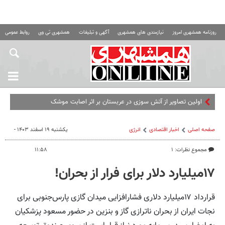
روزنامه همشهری امروز
نیازمندی های همشهری
آگهی و تبلیغات
همشهری تی وی
روابط عمومی ه
اولین تصاویر از آتش سوزی در عربستان بر اثر اصابت موشک
صفحه اصلی
اخبار اقتصادی
انرژی
یکشنبه ۱۹ اسفند ۱۴۰۳ -
مجموع نظرات: ۱
۱۱:۵۸
۱۷میلیارد دلار برای فرار از بحران!
قرارداد ۱۷میلیارد دلاری فشارافزایی میدان گازی پارس‌جنوبی برای
نجات ایران از بحران ناترازی گاز و بنزین در حضور مسعود پزشکیان