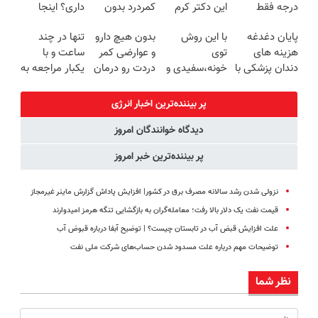
درجه فقط
این دکتر کرم
کمردرد بدون
داری؟ اینجا
امروز حراج شد
ترمیم کننده 23
قرص و دارو
سریع و راحت
پایان دغدغه
با این روش
بدون هیچ دارو
تنها در چند
🔥 پرداخت
روزه ساخت!
بفروش
هزینه های
توی
و عوارضی کمر
ساعت و با
درب منزل
دندان پزشکی با
خونه،سفیدی و
دردت رو درمان
یکبار مراجعه به
پک سفید
زیبایی دندوناتو
کن!
خودرو45
کننده خانگی
برگردون
(پرسش‌نامه)
پر بیننده‌ترین اخبار انرژی
(40%off)
دیدگاه خوانندگان امروز
پر بیننده‌ترین خبر امروز
نزولی شدن رشد سالانه مصرف برق در کشور| افزایش پاداش گزارش ماینر غیرمجاز
قیمت نفت یک دلار بالا رفت؛ معامله‌گران به بازگشایی تنگه هرمز امیدوارند
علت افزایش قبض آب در تابستان چیست؟ | توضیح آبفا درباره قبوض آب
توضیحات مهم درباره علت مسدود شدن حساب‌های شرکت ملی نفت
نظر شما