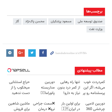
برچسب‌ها
صندوق توسعه ملی
مسعود پزشکیان
محسن پاک‌نژاد
گاز
وزارت نفت
مطالب پیشنهادی
کمردردت خوب
تنها راه رهایی
دوربین
حراج استثنایی
می‌شه، اگر این
از کمر درد بدون
مداربسته
میخکوب را از
پرسشنامه رو پر
نیاز به دارو!
پانوراما👈🏻
دست ندهید
کنی!!
(◂پرسش‌نامه)
قابلیت چرخش
دوربین لامپی
برای اولین بار
❌سمت جراحی
ماشین شاهین
360°و سازگار با
چرخشی 360
در ایران🇮🇷
نرو❌ درمان
برای فروش
اندروید و ios