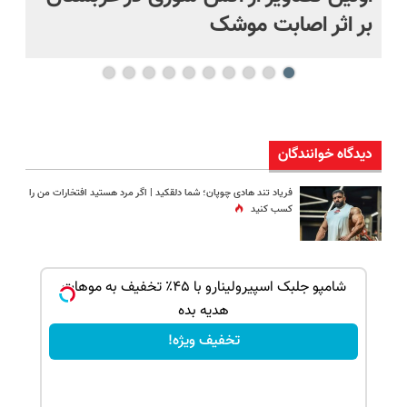
بر اثر اصابت موشک
ای
دیدگاه خوانندگان
فریاد تند هادی چوپان؛‌ شما دلقکید | اگر مرد هستید افتخارات من را
کسب کنید
بک!
شامپو جلبک اسپیرولینارو با ۴۵٪ تخفیف به موهات
هدیه بده
تخفیف ویژه!