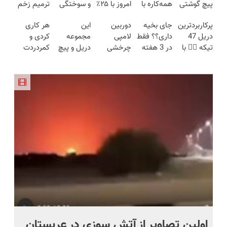
پیچ گوشتی
همه‌کاره با
امروز با ۲۵٪
و سوختگی
ترمیم زخم
شارژی
گیربکس
تخفیف بخر
فقط در 3
ایرانی را
پرکاربردترین
جای بخیه
دوربین
این
هر کاری
(تخفیف به
هوشمند ⚙️
🔥
هفته!!😍
ساخت!!!
دریل 47
داری؟؟ فقط
لامپی
مجموعه
کردی و
مدت
(نصف
تیکه 👈🏻 با
در 3 هفته
چرخشی
دریل و پیچ
کمردردت
محدود)
قیمت بازار
کمترین
ترمیمش
360 درجه
گوشتی رو با
درمان نشد؟
🔥)
قیمت 🔥
کن!😍
فقط امروز
گارانتی و
پر کردن
حراج شد🔥
نصف قیمت
پرسشنامه و
پرداخت
بخر!😉
دریافت راه
درب منزل
حل
اولین تصاویر از آتش سوزی در عربستان
(ه