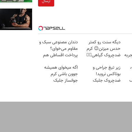
ارسال
دیگه سنت رو کمتر
دندان مصنوعی سبک و
حدس میزنن😉 کرم
مقاوم می‌خوای؟
ربه
ضدچروک گیاهی👈🏻
پرداخت اقساطی هم
45%تخفیف
داریم!😍 | 📍تهران
،
زیر تیغ جراحی و
اگه میخوای همیشه
بوتاکس نروید!
جوون باشی کرم
ف
ضدچروک جلبک
جوانساز جلبک
با40%تخفیف
مخصوص توعه