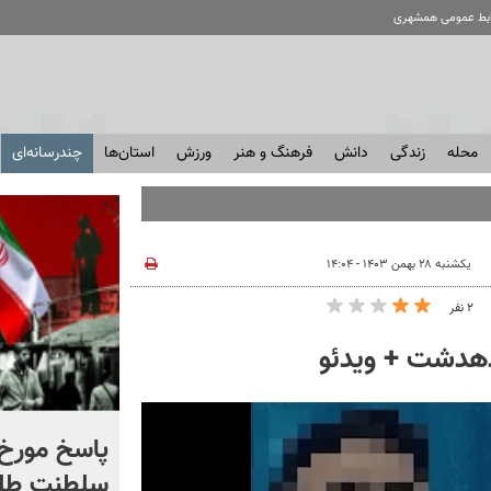
ابط عمومی همشهری
محله
زندگی
دانش
فرهنگ و هنر
ورزش
استان‌ها
چندرسانه‌ای
یکشنبه ۲۸ بهمن ۱۴۰۳ - ۱۴:۰۴
۲ نفر
دهدشت + ویدئو
شادمهر عقیلی قطعه «گل
پاسخ مورخ 
یاس» را بازخوانی کرد | ببینید
سلطنت طل