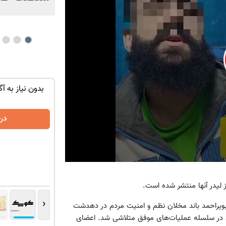
توی حمومت
تنها در چند ساعت و با یکبار مراجعه فروخته
بدون نیاز به آگ
شد ✅
درخواست فروش
در
0
seconds
of
53
seconds
Volume
‹
بویراحمد باند مخلان نظم و امنیت مردم در دهدشت
90%
شتند در سلسله عملیات‌های موفق متلاشی شد. اعضای