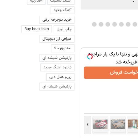
استند تسلیت
اخذ رتبه
آهنگ جدید
خرید دوچرخه برقی
چاپ لیبل
Buy backlinks
صرافی ارز دیجیتال
صندوق طلا
هی و تنها با یک بار مراجعه
پارتیشن شیشه ای
فروخته شد
دانلود اهنگ جدید
خواست فروش
رزرو هتل دبی
پارتیشن شیشه ای
›