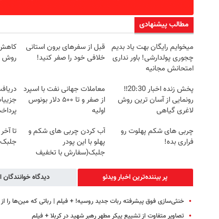
مطالب پیشنهادی
میخوایم رایگان بهت یاد بدیم
قبل از سفرهای برون استانی
کاهش و
چجوری پولدارشی! باور نداری
خلافی خود را صفر کنید!
روش خ
امتحانش مجانیه
پخش زنده اخبار 20:30‼️
معاملات جهانی نفت با اسپرد
رونمایی از آسان ترین روش
از صفر و تا ۵۰۰ دلار بونوس
جزییات
لاغری گیاهی
اولیه
پرداخ
چربی های شکم پهلوت رو
آب کردن چربی های شکم و
تا آخر
فراری بده!
پهلو با این پودر
جلبک7 کیلو لاغر شو!
جلبک(سفارش با تخفیف
ویژه)
پر بیننده‌ترین اخبار ویدئو
دیدگاه خوانندگان ا
خنثی‌سازی فوق پیشرفته ربات جدید روسیه! + فیلم | رباتی که مین‌ها را از
تصاویر متفاوت از تشییع پیکر مطهر رهبر شهید در کربلا + فیلم