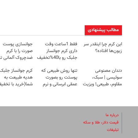
مطالب پیشنهادی
این کرم چرا اینقدر سر
فقط 1ساعت وقت
جوانسازی پوست
زبون‌ها افتاده؟
داری کرم جوانساز
صورت را با کرم
جلبک رو با40%تخفیف
ضدچروک آلمانی تج
بخری!
کنید!
دندان مصنوعی
تنها روش طبیعی که
کرم جوانساز جلبک
سوئیسی | سبک،
پوستت رو بصورت
هدیه طبیعت به
مقاوم، طبیعی! ویزیت
عمقی ابرسانی و نرم
شما(خرید با تخفی
رایگان+پرداخت
میکنه
ویژه)
اقساطی😍
درباره ما
قیمت دلار، طلا و سکه
تبلیغات