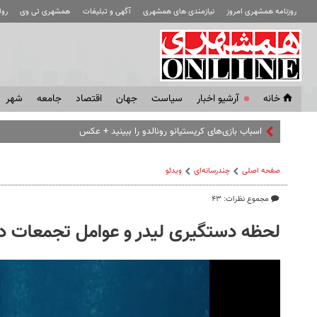
روزنامه همشهری امروز
نیازمندی های همشهری
آگهی و تبلیغات
همشهری تی وی
رو
خانه
آرشیو اخبار
سياست
جهان
اقتصاد
جامعه
شهر
اسباب‌ بازی‌های کریستیانو رونالدو را ببینید + عکس
صفحه اصلی
چندرسانه‌ای
ویدئو
مجموع نظرات: ۴۳
لحظه دستگیری لیدر و عوامل تجمعات 