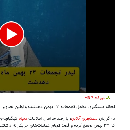
ین کوییک گذاشتی برای فروش ؟ اینجا
جای این پک تقویت موی جلبک 
سریع و راحت بفروش
خالیه!45%تخفیف
درخواست فروش
خرید محصول
دریافت
7 MB
لحظه دستگیری عوامل تجمعات ۲۳ بهمن دهدشت و اولین تصاویر از لیدر آنها منتشر شده است.
به گزارش
همشهری آنلاین
، با رصد سازمان اطلاعات
سپاه
کهگیلویه‌و
که ۲۳ بهمن تجمع کرده و قصد انجام عملیات‌های خرابکارانه دا