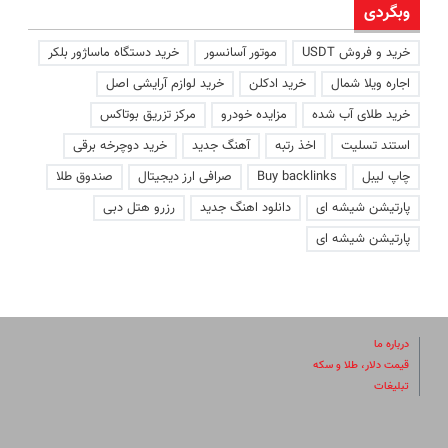
وبگردی
خرید و فروش USDT
موتور آسانسور
خرید دستگاه ماساژور بلکر
اجاره ویلا شمال
خرید ادکلن
خرید لوازم آرایشی اصل
خرید طلای آب شده
مزایده خودرو
مرکز تزریق بوتاکس
استند تسلیت
اخذ رتبه
آهنگ جدید
خرید دوچرخه برقی
چاپ لیبل
Buy backlinks
صرافی ارز دیجیتال
صندوق طلا
پارتیشن شیشه ای
دانلود اهنگ جدید
رزرو هتل دبی
پارتیشن شیشه ای
درباره ما
قیمت دلار، طلا و سکه
تبلیغات