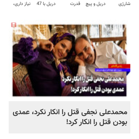
شارژی
دریل و پیچ
قدرت
دریل با 47
نیاز داری،
محدود)
قیمت بازار
فوق‌قدرت با
گوشتی رو با
سوپرمن😉
تیکه
توی یه کیف
🔥)
کنترل
گارانتی و
(مجموعه47عددی
کاربردی! تا
جمع شده!
سرعت ⚡
نصف قیمت
با گارانتی
تخفیف داره
تخفیف به
(همراه با
بخر!😉
تعویض)
بخرش!🔥
مدت
متعلقات)
محدود
 به خاک
محمدعلی نجفی قتل را انکار نکرد، عمدی
عل
بودن قتل را انکار کرد!
آز