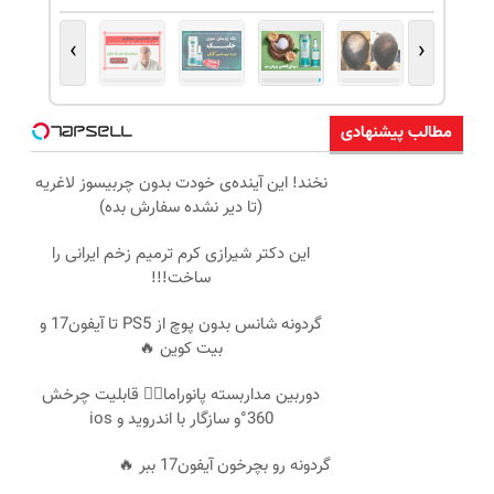
›
‹
مطالب پیشنهادی
نخند! این آینده‌ی خودت بدون چربیسوز لاغریه
(تا دیر نشده سفارش بده)
این دکتر شیرازی کرم ترمیم زخم ایرانی را
ساخت!!!
گردونه شانس بدون پوچ از PS5 تا آیفون17 و
بیت کوین 🔥
دوربین مداربسته پانوراما👈🏻 قابلیت چرخش
360°و سازگار با اندروید و ios
گردونه رو بچرخون آیفون17 ببر 🔥