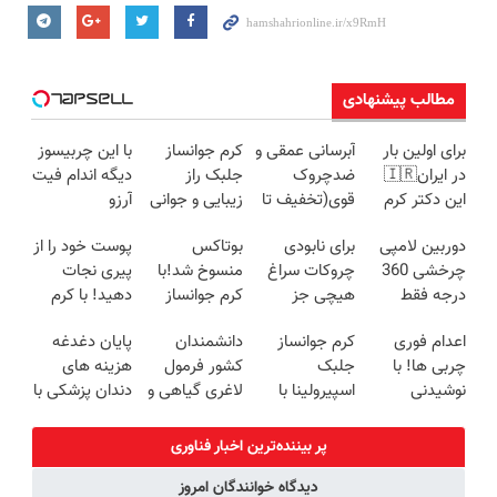
مطالب پیشنهادی
برای اولین بار
آبرسانی عمقی و
کرم جوانساز
با این چربیسوز
در ایران🇮🇷
ضدچروک
جلبک راز
دیگه اندام فیت
این دکتر کرم
قوی(تخفیف تا
زیبایی و جوانی
آرزو
ترمیم کننده 23
امشب)
نیست(تخفیف
دوربین لامپی
برای نابودی
بوتاکس
پوست خود را از
روزه ساخت!
تا امشب)
چرخشی 360
چروکات سراغ
منسوخ شد!با
پیری نجات
درجه فقط
هیچی جز
کرم جوانساز
دهید! با کرم
امروز حراج شد
جوانساز جلبک
جلبک10،12سال
ضدچروک
اعدام فوری
کرم جوانساز
دانشمندان
پایان دغدغه
🔥 پرداخت
نرو(تخفیف40%)
جوان
جلبک
چربی ها! با
جلبک
کشور فرمول
هزینه های
درب منزل
شو50%تخفیف
نوشیدنی
اسپیرولینا با
لاغری گیاهی و
دندان پزشکی با
چربیسوز
تخفیف ویژه
آسان رو کشف
پک سفید
گیاهی
کردن
کننده خانگی
پر بیننده‌ترین اخبار فناوری‌
دیدگاه خوانندگان امروز