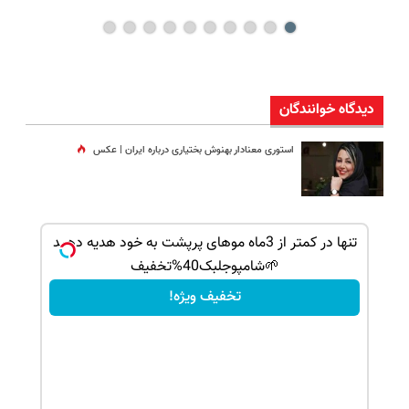
دیدگاه خوانندگان
استوری معنادار بهنوش بختیاری درباره ایران | عکس
بک!
تنها در کمتر از 3ماه موهای پرپشت به خود هدیه دهید
🌱شامپوجلبک40%تخفیف
تخفیف ویژه!