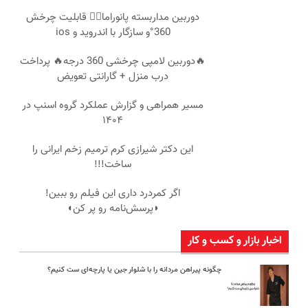
دوربین مداربسته پانوراما👈🏻 قابلیت چرخش
360°و سازگار با اندروید و ios
🔥دوربین لامپی چرخشی 360 درجه🔥 پرداخت
درب منزل + گارانتی تعویض
مسیر همراهی و گزارش عملکرد گروه اسنپ در
۱۴۰۴
این دکتر شیرازی کرم ترمیم زخم ایرانی را
ساخت!!!
اگر کمردرد داری این فیلم رو ببین!
◗پرسش‌نامه رو پر کن◖
اخبار بازار و کسب و کار
چگونه پیراهن مردانه را با شلوار جین یا پارچه‌ای ست کنیم؟