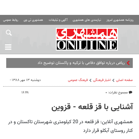
روزنامه همشهری امروز
نیازمندی های همشهری
آگهی و تبلیغات
همشهری تی وی
روابط عمومی ه
ریاض درباره توافق دفاعی با ترکیه و پاکستان توضیح داد
صفحه اصلی
اخبار فرهنگی
فرهنگ عمومی
دوشنبه ۱۳ مهر ۱۳۸۸ -
مجموع نظرات: ۰
۱۶:۴۸
آشنایی با قز قلعه - قزوین
همشهری آنلاین: قز قلعه در 20 کیلومتری شهرستان تاکستان و در
کنار روستای آبکلو قرار دارد