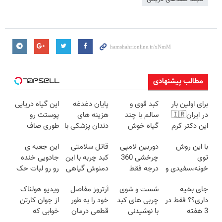
مطالب پیشنهادی
برای اولین بار
کبد قوی و
پایان دغدغه
این گیاه دریایی
در ایران🇮🇷
سالم با چند
هزینه های
پوستت رو
این دکتر کرم
گیاه خوش
دندان پزشکی با
طوری صاف
ترمیم کننده 23
طعم
پک سفید
میکنه انگار
با این روش
دوربین لامپی
قاتل سلامتی
این جعبه ی
روزه ساخت!
کننده خانگی
20سال جوون
توی
چرخشی 360
کبد چربه با این
جادویی خنده
شدی🔥
خونه،سفیدی و
درجه فقط
دمنوش گیاهی
رو رو لبات حک
زیبایی دندوناتو
امروز حراج شد
کبدتو بیمه کن
میکنه
جای بخیه
شست و شوی
آرتروز مفاصل
ویدیو هولناک
برگردون
🔥 پرداخت
خرید40%تخفیف
داری؟؟ فقط در
چربی های کبد
خود را به طور
از جوان کارتن
(40%off)
درب منزل
3 هفته
با نوشیدنی
قطعی درمان
خوابی که