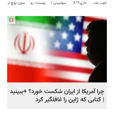
خوب شد.
داری؟؟ 3
سوئیسی |
پوستت رو
بدون پوچ از
میلیون !
+ گارانتی
(پرسشنامه)
هفته‌ای
سبک،
طوری صاف
PS5 تا
تعویض
محوش کن!
مقاوم،
میکنه
آیفون17 و
طبیعی!
انگار20سال
بیت کوین
ویزیت
جوون شدی
🔥
رایگان+پرداخت
🔥لینک
اقساطی😍
خرید
ی
چرا آمریکا از ایران شکست خورد؟ +ببینید
اس
| کتابی که ژاپن را غافلگیر کرد