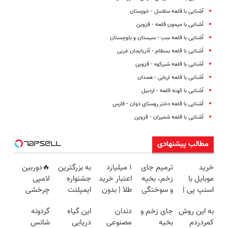
آشنایی با قلعه سلاسل - خوزستان
آشنایی با میمون قلعه - قزوین
آشنایی با قلعه سِب - سیستان و بلوچستان
آشنایی با قلعه بسطام - آذربایجان غربی
آشنایی با قلعه شیرکوه - قزوین
آشنایی با قلعه اربابی - همدان
آشنایی با کهنه قلعه - اردبیل
آشنایی با قلعه دختر روستای دوان - فارس
آشنایی با قلعه شمیران - قزوین
مطالب پیشنهادی
خرید
ترمیم جای
۱ میلیارد
به بزرگترین
🔥دوربین
موبایل با
زخم، بخیه
اعتبار خرید
جشنواره
لامپی
اسنپ پی |
و سوختگی
طلا | بدون
ایمپلنت
چرخشی
در ۴ قسط
فقط در 3
ضامن و
تهران سر
360 درجه
به این روش
جای زخم و
دندان
این گیاه
گردونه
بدون سود و
هفته!!😍
چک
بزنید ! |
🔥 پرداخت
کمردردم
بخیه
مصنوعی
دریایی
شانس
کارمزد!
فقط ۲۵
درب منزل