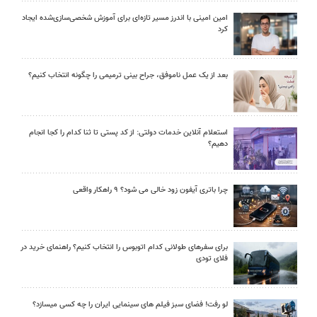
امین امینی با اندرز مسیر تازه‌ای برای آموزش شخصی‌سازی‌شده ایجاد
کرد
بعد از یک عمل ناموفق، جراح بینی ترمیمی را چگونه انتخاب کنیم؟
استعلام آنلاین خدمات دولتی: از کد پستی تا ثنا کدام را کجا انجام
دهیم؟
چرا باتری آیفون زود خالی می شود؟ ۹ راهکار واقعی
برای سفرهای طولانی کدام اتوبوس را انتخاب کنیم؟ راهنمای خرید در
فلای تودی
لو رفت! فضای سبز فیلم های سینمایی ایران را چه کسی میسازد؟