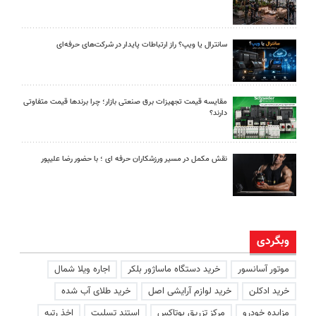
سانترال یا ویپ؟ راز ارتباطات پایدار در شرکت‌های حرفه‌ای
مقایسه قیمت تجهیزات برق صنعتی بازار؛ چرا برندها قیمت متفاوتی
دارند؟
نقش مکمل در مسیر ورزشکاران حرفه ای ؛ با حضور رضا علیپور
وبگردی
موتور آسانسور
خرید دستگاه ماساژور بلکر
اجاره ویلا شمال
خرید ادکلن
خرید لوازم آرایشی اصل
خرید طلای آب شده
مزایده خودرو
مرکز تزریق بوتاکس
استند تسلیت
اخذ رتبه