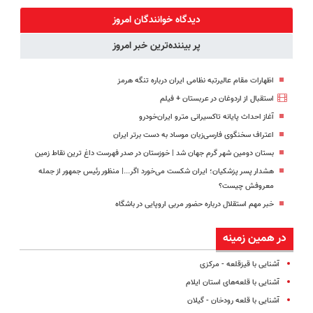
ترمیمش کن!
گیاهی(55%تخفیف)
کنید!
میلیاردر شد.
😍
◗پرسش‌نامه◖
آموزش رایگان
دیدگاه خوانندگان امروز
پر بیننده‌ترین خبر امروز
اظهارات مقام عالیرتبه نظامی ایران درباره تنگه هرمز
استقبال از اردوغان در عربستان + فیلم
آغاز احداث پایانه تاکسیرانی مترو ایران‌خودرو
اعتراف سخنگوی فارسی‌زبان موساد به دست برتر ایران
بستان دومین شهر گرم جهان شد | خوزستان در صدر فهرست داغ‌ ترین نقاط زمین
هشدار پسر پزشکیان؛ ایران شکست می‌خورد اگر...| منظور رئیس جمهور از جمله
معروفش چیست؟
خبر مهم استقلال درباره حضور مربی اروپایی در باشگاه
در همین زمینه
آشنایی با قیزقلعه - مرکزی
آشنایی با قلعه‌های استان ایلام
آشنایی با قلعه رودخان - گیلان