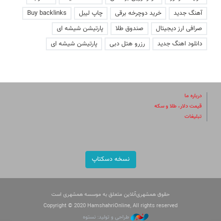
آهنگ جدید
خرید دوچرخه برقی
چاپ لیبل
Buy backlinks
صرافی ارز دیجیتال
صندوق طلا
پارتیشن شیشه ای
دانلود اهنگ جدید
رزرو هتل دبی
پارتیشن شیشه ای
درباره ما
قیمت دلار، طلا و سکه
تبلیغات
نسخه دسکتاپ
حقوق همشهری‌آنلاین متعلق به موسسه همشهری است
Copyright © 2020 HamshahriOnline, All rights reserved
طراحی و تولید: نستوه