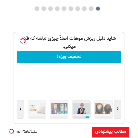
ک جهت
شاید دلیل ریزش موهات اصلاً چیزی نباشه که فکر
میکنی.
تخفیف ویژه!
›
‹
مطالب پیشنهادی