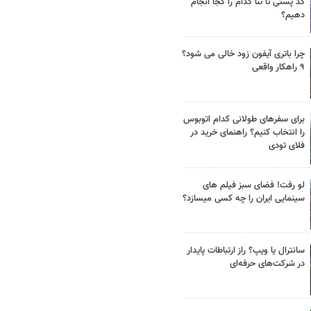
کد پستی تا ثنا کدام را کجا انجام
دهیم؟
چرا باتری آیفون زود خالی می شود؟
۹ راهکار واقعی
برای سفرهای طولانی کدام اتوبوس
را انتخاب کنیم؟ راهنمای خرید در
فلای تودی
لو رفت! فضای سبز فیلم های
سینمایی ایران را چه کسی میسازد؟
سانترال یا ویپ؟ راز ارتباطات پایدار
در شرکت‌های حرفه‌ای