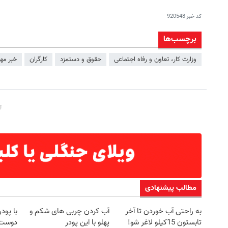
کد خبر
920548
برچسب‌ها
وزارت کار، تعاون و رفاه اجتماعی
حقوق و دستمزد
کارگران
خبر مه
مطالب پیشنهادی
به راحتی آب خوردن تا آخر
آب کردن چربی های شکم و
با پو
تابستون 15کیلو لاغر شو!
پهلو با این پودر
دوست 