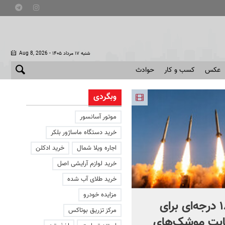
- شنبه ۱۷ مرداد ۱۴۰۵
Aug 8, 2026
عکس
کسب و کار
حوادث
وبگردی
موتور آسانسور
خرید دستگاه ماساژور بلکر
اجاره ویلا شمال
خرید ادکلن
خرید لوازم آرایشی اصل
خرید طلای آب شده
مزایده خودرو
چرخش ۱۸۰ درجه‌ای برای
انتشار تصاویر محرمانه از
مرکز تزریق بوتاکس
ابت موشک‌های
تعقیب یک ناشناس در آسما