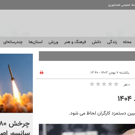
ابط عمومی همشهری
محله
زندگی
دانش
فرهنگ و هنر
ورزش
استان‌ها
چندرسانه‌ای
یکشنبه ۷ بهمن ۱۴۰۳ - ۱۳:۴۰
۰ نفر
۱
عیین دستمزد کارگران لحاظ می شود.
این ملک به فروش می رسد
سانسور اص