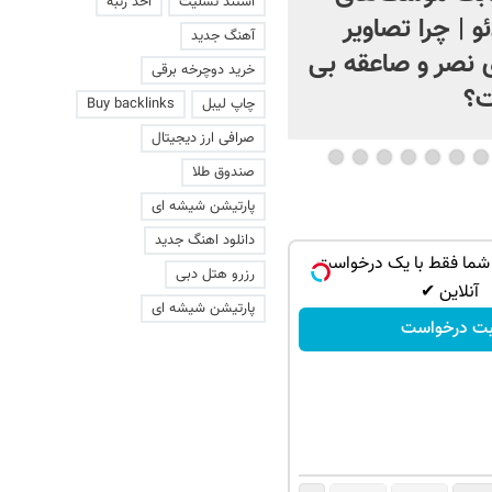
استند تسلیت
اخذ رتبه
ئو | چرا تصاویر
+ فیلم
آهنگ جدید
 نصر و صاعقه بی
خرید دوچرخه برقی
ت؟
چاپ لیبل
Buy backlinks
صرافی ارز دیجیتال
صندوق طلا
پارتیشن شیشه ای
دانلود اهنگ جدید
شما فقط با یک درخواست
رزرو هتل دبی
آنلاین ✔
پارتیشن شیشه ای
بت درخواست