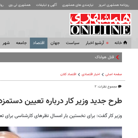
روزنامه همشهری امروز
نیازمندی های همشهری
آگهی و تبلیغات
همشهری تی وی
رو
خانه
آرشیو اخبار
سياست
جهان
اقتصاد
جامعه
شهر
قتل هولناک پسر ۲۵ ساله‌ به دست پدرش
صفحه اصلی
اخبار اقتصادی
اقتصاد كلان
مجموع نظرات: ۲
طرح جدید وزیر کار درباره تعیین دستمزد ۴۰۴
وزیر کار گفت: برای نخستین بار امسال نظرهای کارشناسی برای ت