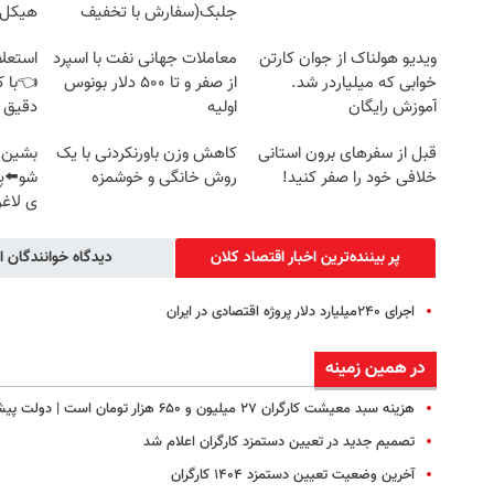
جلبک(سفارش با تخفیف
هیکل 
ویژه)
خرید45%off
ویدیو هولناک از جوان کارتن
معاملات جهانی نفت با اسپرد
استعلا
خوابی که میلیاردر شد.
از صفر و تا ۵۰۰ دلار بونوس
👈با ک
آموزش رایگان
اولیه
دقیق 
قبل از سفرهای برون استانی
کاهش وزن باورنکردنی با یک
بشین ت
خلافی خود را صفر کنید!
روش خانگی و خوشمزه
شو⬅️پ
ی لاغری (45
پر بیننده‌ترین اخبار اقتصاد كلان
دیدگاه خوانندگان ا
اجرای ۲۴۰میلیارد دلار پروژه اقتصادی در ایران
در همین زمینه
هزینه سبد معیشت کارگران ۲۷ میلیون و ۶۵۰ هزار تومان است | دولت پیشنهاد افزایش ۳۵ درصدی حق مسکن کارگران را پذیرفت؟
تصمیم جدید در تعیین دستمزد کارگران اعلام شد
آخرین وضعیت تعیین دستمزد ۱۴۰۴ کارگران