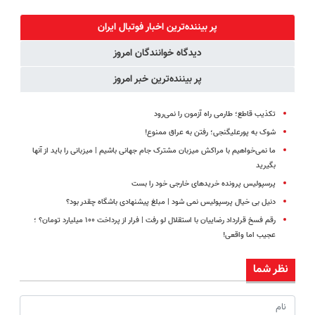
کنی!!
طبیعی! ویزیت
سریع و راحت
میلیاردر شد.
رایگان+پرداخت
بفروش
آموزش رایگان
پر بیننده‌ترین اخبار فوتبال ايران
اقساطی😍
دیدگاه خوانندگان امروز
پر بیننده‌ترین خبر امروز
تکذیب قاطع؛‌ طارمی راه آزمون را نمی‌رود
شوک به پورعلیگنجی؛ رفتن به عراق ممنوع!
ما نمی‌خواهیم با مراکش میزبان مشترک جام جهانی باشیم |‌ میزبانی را باید از آنها
بگیرید
پرسپولیس پرونده خریدهای خارجی خود را بست
دنیل بی خیال پرسپولیس نمی شود | مبلغ پیشنهادی باشگاه چقدر بود؟
رقم فسخ قرارداد رضاییان با استقلال لو رفت | فرار از پرداخت ۱۰۰ میلیارد تومان؟ ؛
عجیب اما واقعی!
نظر شما