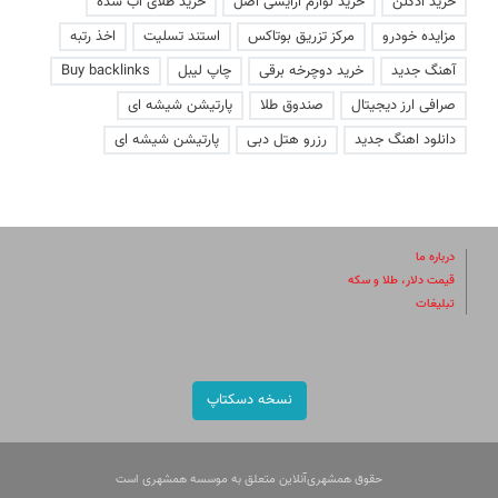
خرید ادکلن
خرید لوازم آرایشی اصل
خرید طلای آب شده
مزایده خودرو
مرکز تزریق بوتاکس
استند تسلیت
اخذ رتبه
آهنگ جدید
خرید دوچرخه برقی
چاپ لیبل
Buy backlinks
صرافی ارز دیجیتال
صندوق طلا
پارتیشن شیشه ای
دانلود اهنگ جدید
رزرو هتل دبی
پارتیشن شیشه ای
درباره ما
قیمت دلار، طلا و سکه
تبلیغات
نسخه دسکتاپ
حقوق همشهری‌آنلاین متعلق به موسسه همشهری است