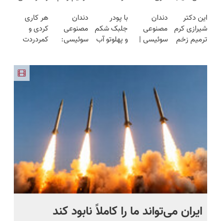
قسطی مو
هفته‌ای
ترمیمش
ایرانی را
فقط در 3
این دکتر
دندان
با پودر
دندان
هر کاری
بکار
محوش کن!
کن!😍
ساخت!!!
هفته!!😍
شیرازی کرم
مصنوعی
جلبک شکم
مصنوعی
کردی و
(تضمینی)
ترمیم زخم
سوئیسی |
و پهلوتو آب
سوئیسی:
کمردردت
ایرانی را
سبک،
کن و مانکن
جدیدترین
درمان نشد؟
ساخت!!!
مقاوم،
شو(تخفیف
فناوری
پر کردن
طبیعی!
تا امشب)
اروپا، سبک
پرسشنامه و
ویزیت
و مقاوم |
دریافت راه
رایگان+پرداخت
پرداخت
حل
اقساطی😍
قسطی
ج
ایران می‌تواند ما را کاملاً نابود کند
اگ