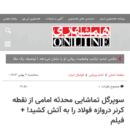
روزنامه همشهری امروز
نیازمندی های همشهری
آگهی و تبلیغات
همشهری تی وی
روابط عمومی ه
عکس جدید ترامپ وضعیت روانی او را نشان می‌دهد | توصیف یک مقام
آمریکایی
صفحه اصلی
اخبار ورزشی
فوتبال ايران
سه‌شنبه ۲ بهمن ۱۴۰۳ -
مجموع نظرات: ۰
۱۷:۵۰
سوپرگل تماشایی محدثه امامی از نقطه
کرنر دروازه فولاد را به آتش کشید! +
فیلم