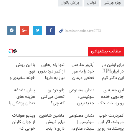
ویژه ورزشی
فوتبال
ورزش بانوان
مطالب پیشنهادی
برای اولین بار
آرتروز مفاصل
تنها راه رهایی
با این روش
در ایران🇮🇷
خود را به طور
از کمر درد بدون
توی
این دکتر کرم
قطعی درمان
نیاز به دارو!
خونه،سفیدی و
ترمیم کننده 23
کنید!
(◂پرسش‌نامه)
زیبایی دندوناتو
این جعبه ی
دندان مصنوعی
زانو درد رو
پایان دغدغه
روزه ساخت!
◗پرسش‌نامه◖
برگردون
جادویی خنده
سوئیسی:
تحمل می‌کنی
هزینه های
(40%off)
رو رو لبات حک
جدیدترین
که چی؟
دندان پزشکی با
میکنه
فناوری اروپا،
راه‌حلش
پک سفید
کمردردت خوب
دندان مصنوعی
ماشین شاهین
ویدیو هولناک
خرید40%تخفیف
سبک و مقاوم |
همین‌جاست!
کننده خانگی
می‌شه، اگر این
سوئیسی |
برای فروش
از جوان کارتن
پرداخت قسطی
پرسشنامه رو پر
سبک، مقاوم،
داری؟ اینجا
خوابی که