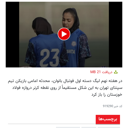
0
دریافت
21 MB
seconds
of
در هفته نهم لیگ دسته اول فوتبال بانوان، محدثه امامی بازیکن تیم
21
سپنتای تهران به این شکل مستقیماً از روی نقطه کرنر دروازه فولاد
seconds
خوزستان را باز کرد
کد خبر
919290
برچسب‌ها