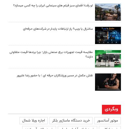
لو رفت! فضای سبز فیلم های سینمایی ایران را چه کسی میسازد؟
سانترال یا ویپ؟ راز ارتباطات پایدار در شرکت‌های حرفه‌ای
مقایسه قیمت تجهیزات برق صنعتی بازار؛ چرا برندها قیمت متفاوتی
دارند؟
نقش مکمل در مسیر ورزشکاران حرفه ای ؛ با حضور رضا علیپور
وبگردی
موتور آسانسور
خرید دستگاه ماساژور بلکر
اجاره ویلا شمال