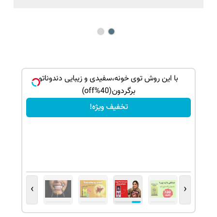
می
گیاهی
با این روش توی خونه،سفیدی و زیبایی دندوناتو
برگردون(40%off)
تخفیف ویژه!
›
‹