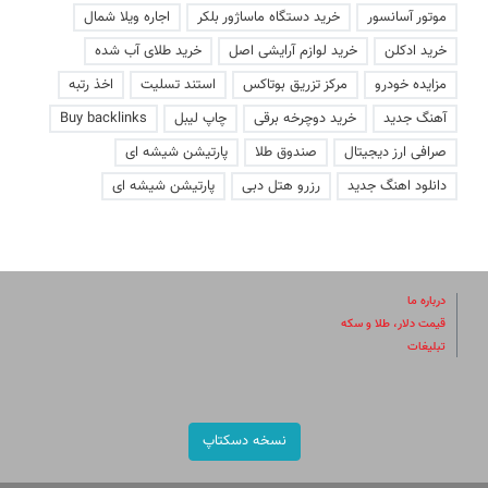
موتور آسانسور
خرید دستگاه ماساژور بلکر
اجاره ویلا شمال
خرید ادکلن
خرید لوازم آرایشی اصل
خرید طلای آب شده
مزایده خودرو
مرکز تزریق بوتاکس
استند تسلیت
اخذ رتبه
آهنگ جدید
خرید دوچرخه برقی
چاپ لیبل
Buy backlinks
صرافی ارز دیجیتال
صندوق طلا
پارتیشن شیشه ای
دانلود اهنگ جدید
رزرو هتل دبی
پارتیشن شیشه ای
درباره ما
قیمت دلار، طلا و سکه
تبلیغات
نسخه دسکتاپ