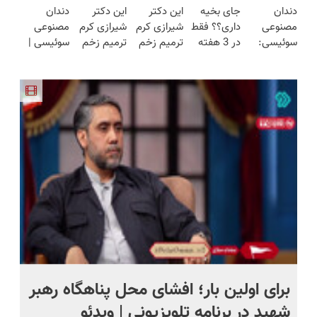
دندان
جای بخیه
این دکتر
این دکتر
دندان
روش لاغری
هفته!!😍
فقط امروز
(تخفیف به
محوش کن!
مصنوعی
داری؟؟ فقط
شیرازی کرم
شیرازی کرم
مصنوعی
معرفی شد
حراج شد🔥
مدت
سوئیسی:
در 3 هفته
ترمیم زخم
ترمیم زخم
سوئیسی |
پرداخت
محدود)
جدیدترین
ترمیمش
ایرانی را
ایرانی را
سبک،
درب منزل
فناوری
کن!😍
ساخت!!!
ساخت!!!
مقاوم،
اروپا، سبک
طبیعی!
و مقاوم |
ویزیت
پرداخت
رایگان+پرداخت
قسطی
اقساطی😍
برای اولین بار؛ افشای محل پناهگاه‌ رهبر
پی
شهید در برنامه تلویزیونی | ویدئو
سپ