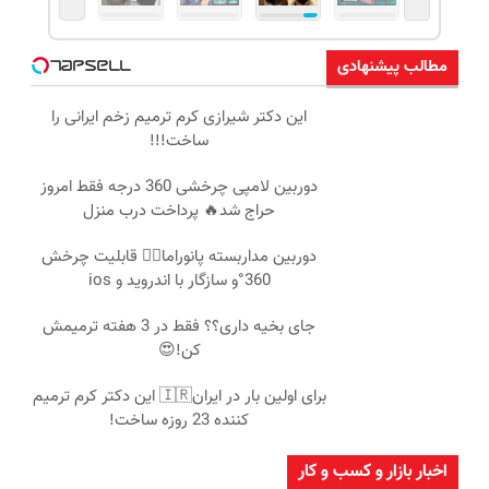
مطالب پیشنهادی
این دکتر شیرازی کرم ترمیم زخم ایرانی را
ساخت!!!
دوربین لامپی چرخشی 360 درجه فقط امروز
حراج شد🔥 پرداخت درب منزل
دوربین مداربسته پانوراما👈🏻 قابلیت چرخش
360°و سازگار با اندروید و ios
جای بخیه داری؟؟ فقط در 3 هفته ترمیمش
کن!😍
برای اولین بار در ایران🇮🇷 این دکتر کرم ترمیم
کننده 23 روزه ساخت!
اخبار بازار و کسب و کار