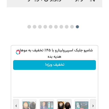
ک جهت
شامپو جلبک اسپیرولینارو با ۴۵٪ تخفیف به موهات
هدیه بده
تخفیف ویژه!
›
‹