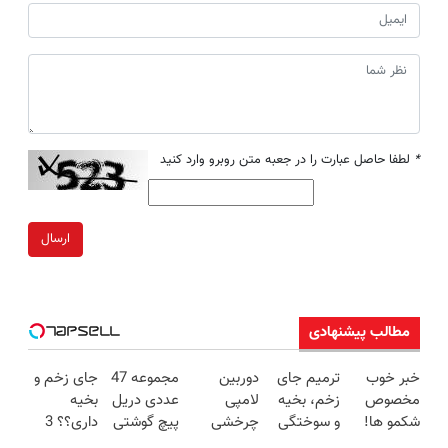
*
لطفا حاصل عبارت را در جعبه متن روبرو وارد کنید
ارسال
مطالب پیشنهادی
خبر خوب
ترمیم جای
دوربین
مجموعه 47
جای زخم و
مخصوص
زخم، بخیه
لامپی
عددی دریل
بخیه
شکمو ها!
و سوختگی
چرخشی
پیچ گوشتی
داری؟؟ 3
آسون ترین
فقط در 3
360 درجه
شارژی
هفته‌ای