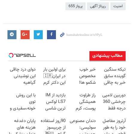
امنیت
رپرتاژ آگهی
پرواز 655
مطالب پیشنهادی
تیکه سنگین
خبر خوب
برای اولین بار
دوای درد چاقی
گوینده سابق
مخصوص
در ایران🇮🇷
این نوشیدنی
خبر به چاقی
شکمو ها!
این دکتر کرم
گیاهیه
این خانم در
آسون ترین
ترمیم کننده 23
دوربین لامپی
راز طراوت
بازدید از IM
با این روش
برنامه زنده😳
روش لاغری
روزه ساخت!
چرخشی 360
همیشگی
LS7 لوکس
توی
ببین چیشد
معرفی شد
درجه فقط
پوست، کرم
ترین شاسی
خونه،سفیدی و
امروز حراج شد
جوانساز جلبک
بلند برقی ایران
زیبایی دندوناتو
آرتروز مفاصل
دندان مصنوعی
90روز استفاده
پایان دغدغه
🔥 پرداخت
با 45%تخفیف
در باشگاه
برگردون
خود را به طور
سوئیسی:
از چربیسوز
هزینه های
درب منزل
انقلاب
(40%off)