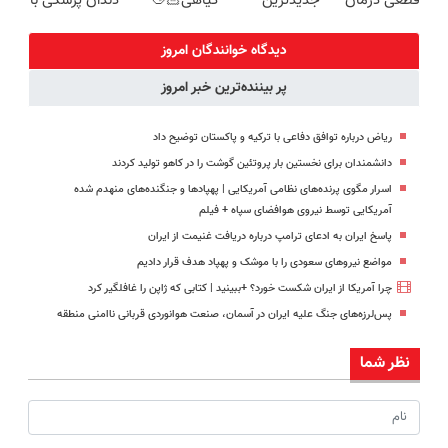
قطعی درمان
جدیدترین
گیاهی👋🏻
دندان پزشکی با
کنید!
فناوری اروپا،
خدافظی
پک سفید
◗پرسش‌نامه◖
سبک و مقاوم |
همیشگی با
کننده خانگی
دیدگاه خوانندگان امروز
پرداخت قسطی
چاقی!خرید با
پر بیننده‌ترین خبر امروز
تخفیف
ریاض درباره توافق دفاعی با ترکیه و پاکستان توضیح داد
دانشمندان برای نخستین بار پروتئین گوشت را در کاهو تولید کردند
اسرار مگوی پرنده‌های نظامی آمریکایی | پهپادها و جنگنده‌های منهدم شده
آمریکایی توسط نیروی هوافضای سپاه + فیلم
پاسخ ایران به ادعای ترامپ درباره دریافت غنیمت از ایران
مواضع نیروهای سعودی را با موشک و پهپاد هدف قرار دادیم
چرا آمریکا از ایران شکست خورد؟ +ببینید | کتابی که ژاپن را غافلگیر کرد
پس‌لرزه‌های جنگ علیه ایران در آسمان، صنعت هوانوردی قربانی ناامنی منطقه
نظر شما