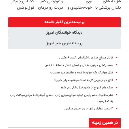
هزینه های
توی
و عوارضی کمر
LS9، پرچم‌دار
دندان پزشکی با
خونه،سفیدی و
دردت رو درمان
فوق‌لوکس
پک سفید
زیبایی دندوناتو
کن!
EREV وارد بازار
کننده خانگی
برگردون
(پرسش‌نامه)
ایران شد
پر بیننده‌ترین اخبار جامعه
(40%off)
دیدگاه خوانندگان امروز
پر بیننده‌ترین خبر امروز
قاتل مسلح فراری را شناسایی کنید + عکس
همسرکشی خونین مقابل چشمان دختر ۱۷ساله + عکس
قتل هولناک یک جوان با قمه و چاقوی مرد همسایه
قتل جوان رزمی‌کار به دست بچه‌درسخوان کم‌بینا
صف وام ازدواج تا پایان سال خالی می‌شود
نظر متفاوت خانم رئیس درباره موتورسواری زنان | صدور گواهینامه موتورسیکلت زنان
به کجا رسید؟
۳درصد عوارض شهر برای احیای مدارس
در همین زمینه