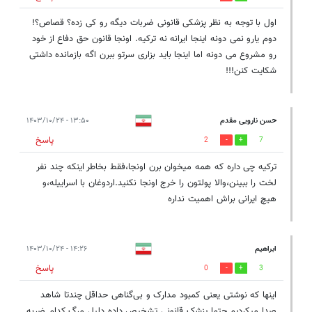
اول با توجه به نظر پزشکی قانونی ضربات دیگه رو کی زده؟ قصاص؟!
دوم یارو نمی دونه اینجا ایرانه نه ترکیه. اونجا قانون حق دفاع از خود
رو مشروع می دونه اما اینجا باید بزاری سرتو ببرن اگه بازمانده داشتی
شکایت کنن!!!
حسن نارویی مقدم
۱۳:۵۰ - ۱۴۰۳/۱۰/۲۴
پاسخ
2
7
ترکیه چی داره که همه میخوان برن اونجا،فقط بخاطر اینکه چند نفر
لخت را ببینن،والا پولتون را خرج اونجا نکنید.اردوغان با اسراییله،و
هیچ ایرانی براش اهمیت نداره
ابراهیم
۱۴:۲۶ - ۱۴۰۳/۱۰/۲۴
پاسخ
0
3
اینها که نوشتی یعنی کمبود مدارک و بی‌گناهی حداقل چندتا شاهد
صدا میکردیم حتما پزشک قانونی تشخیص داده دلیل مرگ کدام ضربه