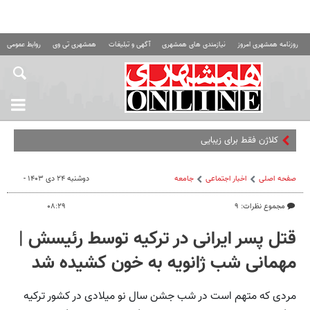
روزنامه همشهری امروز
نیازمندی های همشهری
آگهی و تبلیغات
همشهری تی وی
روابط عمومی ه
کلاژن فقط برای زیبایی نیست؛ کشف تازه در
صفحه اصلی
اخبار اجتماعی
جامعه
دوشنبه ۲۴ دی ۱۴۰۳ -
مجموع نظرات: ۹
۰۸:۲۹
قتل پسر ایرانی در ترکیه توسط رئیسش |
مهمانی شب ژانویه به خون کشیده شد
مردی که متهم است در شب جشن سال نو میلادی در کشور ترکیه