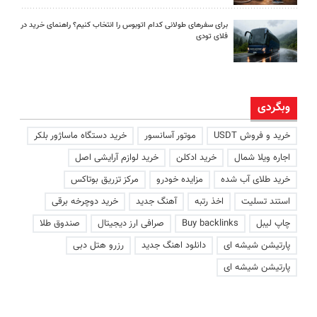
برای سفرهای طولانی کدام اتوبوس را انتخاب کنیم؟ راهنمای خرید در
فلای تودی
وبگردی
خرید و فروش USDT
موتور آسانسور
خرید دستگاه ماساژور بلکر
اجاره ویلا شمال
خرید ادکلن
خرید لوازم آرایشی اصل
خرید طلای آب شده
مزایده خودرو
مرکز تزریق بوتاکس
استند تسلیت
اخذ رتبه
آهنگ جدید
خرید دوچرخه برقی
چاپ لیبل
Buy backlinks
صرافی ارز دیجیتال
صندوق طلا
پارتیشن شیشه ای
دانلود اهنگ جدید
رزرو هتل دبی
پارتیشن شیشه ای