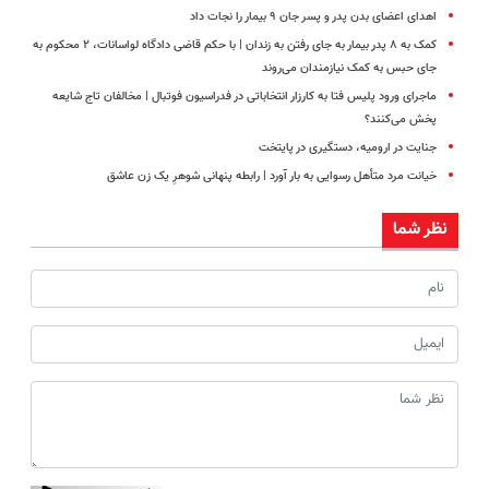
اهدای اعضای بدن پدر و پسر جان ۹ بیمار را نجات داد
کمک به ۸ پدر بیمار به جای رفتن به زندان | با حکم قاضی دادگاه لواسانات، ‌۲ محکوم به
جای حبس به کمک نیازمندان می‌روند
ماجرای ورود پلیس فتا به کارزار انتخاباتی در فدراسیون فوتبال | مخالفان تاج شایعه
پخش می‌کنند؟
جنایت در ارومیه، دستگیری در پایتخت
خیانت مرد متأهل رسوایی به بار آورد | رابطه پنهانی شوهرِ یک زن عاشق
نظر شما