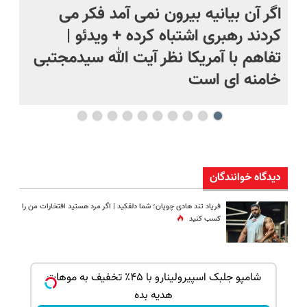
؟
اگر آن بیانیه بیرون نمی آمد فکر می
تص
کردند رهبری اشتباه کرده + ویدئو |
شه
تفاهم با آمریکا نظر آیت الله سیدمجتبی
خامنه ای است
دیدگاه خوانندگان
فریاد تند هادی چوپان؛‌ شما دلقکید | اگر مرد هستید افتخارات من را
کسب کنید
ک جهت
شامپو جلبک اسپیرولینارو با ۴۵٪ تخفیف به موهات
هدیه بده