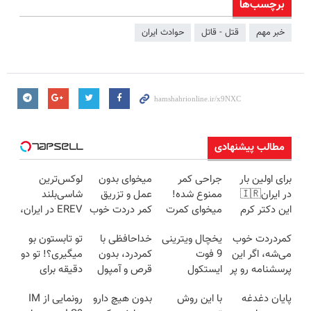
برچسب‌ها
خبر مهم
قتل - قاتل
حوادث ایران
مطالب پیشنهادی
برای اولین بار
جراحی کمر
میخوای بدون
لوکس‌ترین
در ایران🇮🇷
ممنوع شده!
عمل و تزریق
شاسی‌بلند
این دکتر کرم
میخوای کمرت
کمر دردت خوب
EREV در ایران،
ترمیم کننده 23
رو در منزل
شه؟
توسط نیکا
کمردردت خوب
یخچال ویترینی
خداحافظی با
تو تابستون بو
روزه ساخت!
درمان کنی؟
◂پرسش‌نامه رو
موتور رونمایی
می‌شه، اگر این
9 فوت
کمردرد، بدون
میگیری؟! تو دو
((پرسش‌نامه))
پرکن
شد!
پرسشنامه رو پر
ایستکول
قرص و آمپول
دقیقه برای
کنی!!
(جدید)
همیشه
پایان دغدغه
با این روش
بدون هیچ دارو
رونمایی از IM
درمانش کن