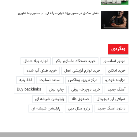
نقش مکمل در مسیر ورزشکاران حرفه ای ؛ با حضور رضا علیپور
وبگردی
موتور آسانسور
خرید دستگاه ماساژور بلکر
اجاره ویلا شمال
خرید ادکلن
خرید لوازم آرایشی اصل
خرید طلای آب شده
مزایده خودرو
مرکز تزریق بوتاکس
استند تسلیت
اخذ رتبه
آهنگ جدید
خرید دوچرخه برقی
چاپ لیبل
Buy backlinks
صرافی ارز دیجیتال
صندوق طلا
پارتیشن شیشه ای
دانلود اهنگ جدید
رزرو هتل دبی
پارتیشن شیشه ای