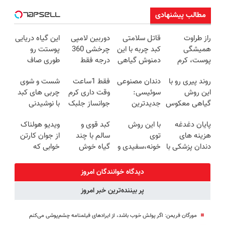
مطالب پیشنهادی
راز طراوت
قاتل سلامتی
دوربین لامپی
این گیاه دریایی
همیشگی
کبد چربه با این
چرخشی 360
پوستت رو
پوست، کرم
دمنوش گیاهی
درجه فقط
طوری صاف
جوانساز جلبک
کبدتو بیمه کن
امروز حراج شد
میکنه انگار
روند پیری رو با
دندان مصنوعی
فقط 1ساعت
شست و شوی
با 45%تخفیف
🔥 پرداخت
20سال جوون
این روش
سوئیسی:
وقت داری کرم
چربی های کبد
درب منزل
شدی🔥
گیاهی معکوس
جدیدترین
جوانساز جلبک
با نوشیدنی
کن
فناوری اروپا،
رو
گیاهی(55%تخفیف)
پایان دغدغه
با این روش
کبد قوی و
ویدیو هولناک
سبک و مقاوم |
با40%تخفیف
هزینه های
توی
سالم با چند
از جوان کارتن
پرداخت قسطی
بخری!
دندان پزشکی با
خونه،سفیدی و
گیاه خوش
خوابی که
پک سفید
زیبایی دندوناتو
طعم
میلیاردر شد.
کننده خانگی
برگردون
آموزش رایگان
دیدگاه خوانندگان امروز
(40%off)
پر بیننده‌ترین خبر امروز
مورگان فریمن: اگر پولش خوب باشد، از ایرادهای فیلمنامه چشم‌پوشی می‌کنم