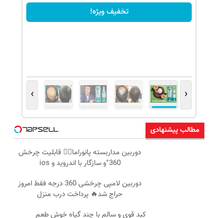
تخفیف ویژه!
›
‹
مطالب پیشنهادی
دوربین مداربسته پانوراما👈🏻 قابلیت چرخش
360°و سازگار با اندروید و ios
دوربین لامپی چرخشی 360 درجه فقط امروز
حراج شد🔥 پرداخت درب منزل
کبد قوی و سالم با چند گیاه خوش طعم