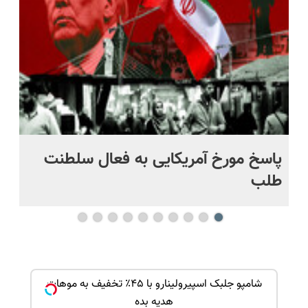
قسطی
خرید
اقساطی😍
پاسخ مورخ آمریکایی به فعال سلطنت
با
طلب
ک جهت
شامپو جلبک اسپیرولینارو با ۴۵٪ تخفیف به موهات
هدیه بده