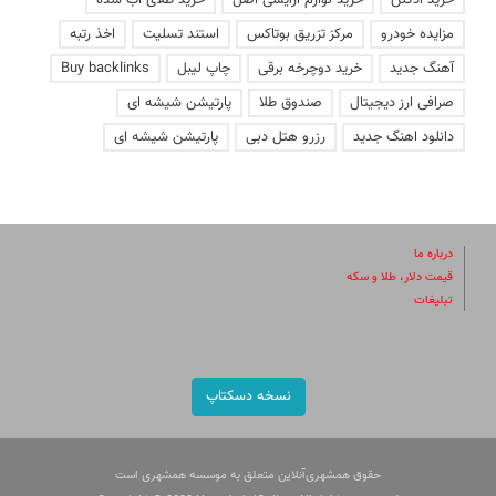
خرید ادکلن
خرید لوازم آرایشی اصل
خرید طلای آب شده
مزایده خودرو
مرکز تزریق بوتاکس
استند تسلیت
اخذ رتبه
آهنگ جدید
خرید دوچرخه برقی
چاپ لیبل
Buy backlinks
صرافی ارز دیجیتال
صندوق طلا
پارتیشن شیشه ای
دانلود اهنگ جدید
رزرو هتل دبی
پارتیشن شیشه ای
درباره ما
قیمت دلار، طلا و سکه
تبلیغات
نسخه دسکتاپ
حقوق همشهری‌آنلاین متعلق به موسسه همشهری است