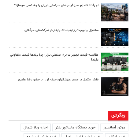
لو رفت! فضای سبز فیلم های سینمایی ایران را چه کسی میسازد؟
سانترال یا ویپ؟ راز ارتباطات پایدار در شرکت‌های حرفه‌ای
مقایسه قیمت تجهیزات برق صنعتی بازار؛ چرا برندها قیمت متفاوتی
دارند؟
نقش مکمل در مسیر ورزشکاران حرفه ای ؛ با حضور رضا علیپور
وبگردی
موتور آسانسور
خرید دستگاه ماساژور بلکر
اجاره ویلا شمال